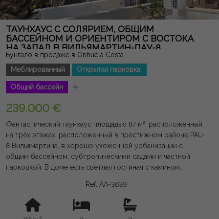
ТАУНХАУС С СОЛЯРИЕМ, ОБЩИМ
БАССЕЙНОМ И ОРИЕНТИРОМ С ВОСТОКА
НА ЗАПАД В ВИЛЬЯМАРТИН-ПАУ-8
Бунгало в продаже в Orihuela Costa
Меблированный
Открытая парковка.
Общий бассейн
239.000 €
Фантастический таунхаус площадью 87 м², расположенный
на трёх этажах, расположенный в престижном районе PAU-
8 Вильямартина, в хорошо ухоженной урбанизации с
общим бассейном, субтропическими садами и частной
парковкой. В доме есть светлая гостиная с камином,
полностью оборудованная американская кухня, две
Ref: AA-3639
большие спальни с встроенными шкафами, 2 ванные
комнаты и впечатляющий частный солярий с барбекю и
раковиной, идеально подходящий для наслаждения
2