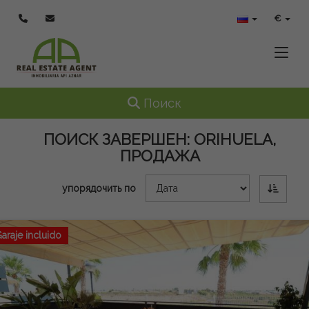
€
Toggle
Toggle navigation
Поиск
ПОИСК ЗАВЕРШЕН:
ORIHUELA,
ПРОДАЖА
упорядочить по
araje incluido