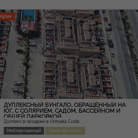
примечание: сборы и налоги не включены.
Предоставленная информация носит показательную и не
имеет юридической силы, и может содержать ошибки.
úplex
ДУПЛЕКСНЫЙ БУНГАЛО, ОБРАЩЁННЫЙ НА
ЮГ, С СОЛЯРИЕМ, САДОМ, БАССЕЙНОМ И
ОБЩЕЙ ПАРКОВКОЙ
Дуплекс в продаже в Orihuela Costa
Меблированный
Cerca del centro