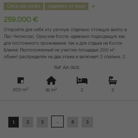
Cerca del centro
недалеко от моря
259.000 €
Откройте для себя эту уютную отдельно стоящую виллу в
Лас-Чисмосас, Ориуэла-Коста, идеально подходящую как
для постоянного проживания, так и для отдыха на Коста-
Бланке. Расположенный на участке площадью 200 м²,
объект распределён на два этажа и включает 2 спальни, 2
ванные комнаты (одна с собственной ванной), просторную
Ref: AA-3631
гостиную-столовую, вторую отремонтированную
гостиную и полностью отремонтированную кухню из
высококачественных материалов. Юго-западная
2
2
200 m
81 m
2
2
ориентация гарантирует отличную яркость в течение всего
дня. Снаружи расположен большой сад с парковочным
местом, крытый крыльцо площадью 13 м², кладовое
помещение и возможность строительства частного
бассейна. Кроме того, в урбанизации есть общий бассейн.
...
1
2
3
6
Отличное расположение, всего в 2 км от Плайя-Фламенка,
в 2,5 км от Ла Зения, в 1,5 км от бульвара Зения и очень