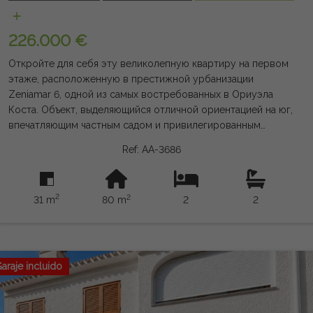
имеет юридической силы, и может содержать ошибки.
226.000 €
Откройте для себя эту великолепную квартиру на первом
этаже, расположенную в престижной урбанизации
Zeniamar 6, одной из самых востребованных в Ориуэла
Коста. Объект, выделяющийся отличной ориентацией на юг,
впечатляющим частным садом и привилегированным
расположением, идеально подходящим как для жизни
Ref: AA-3686
круглый год, так и для отдыха или инвестиций с высоким
спросом на аренду. Объект предлагает комфортную и
функциональную планировку: 2 большие спальни, 2
2
2
31 m
80 m
2
2
полноценные ванные комнаты с подогревом, светлая
гостиная-столовая и полностью оборудованная кухня. Она
продаётся полностью меблированной и готовой к
заселению, позволяя наслаждаться им с первого дня.
Главный герой — впечатляющая частная садовая терраса,
araje incluido
выходящая на юг, идеальное место для наслаждения
средиземноморским климатом круглый год. Здесь
достаточно места для столовой, открытой лаунж-зоны,