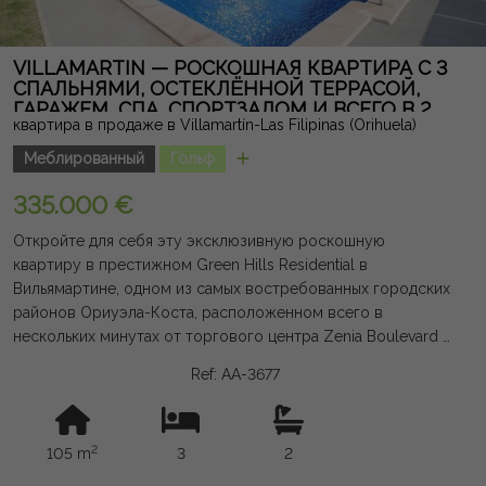
из самых востребованных районов Ориуэла Коста.
Юридическая примечание: сборы и налоги не включены.
Предоставленная информация носит показательную и не
VILLAMARTIN — РОСКОШНАЯ КВАРТИРА С 3
имеет юридической силы, и может содержать ошибки.
СПАЛЬНЯМИ, ОСТЕКЛЁННОЙ ТЕРРАСОЙ,
ГАРАЖЕМ, СПА, СПОРТЗАЛОМ И ВСЕГО В 2
квартира в продаже в Villamartín-Las Filipinas (Orihuela)
КМ ОТ МОРЯ
Меблированный
Гольф
335.000 €
Откройте для себя эту эксклюзивную роскошную
квартиру в престижном Green Hills Residential в
Вильямартине, одном из самых востребованных городских
районов Ориуэла-Коста, расположенном всего в
нескольких минутах от торгового центра Zenia Boulevard и
всего в 2 км от пляжей. Расположенный на третьем этаже с
Ref: AA-3677
лифтом, этот великолепный дом выделяется своей
отличной ориентацией на юго-запад, что гарантирует
отличный свет круглый год. В нём есть 3 большие спальни,
2
105 m
3
2
2 полноценные ванные комнаты (одна из них с собственной
ванной), просторная гостиная-столовая и современная