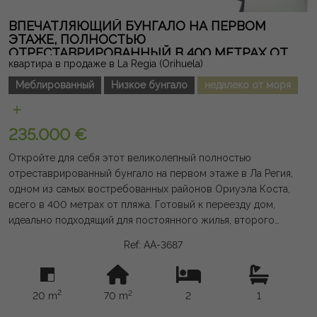
максимальный комфорт. Жилой комплекс имеет красивый
общий бассейн и находится всего в нескольких минутах от
ВПЕЧАТЛЯЮЩИЙ БУНГАЛО НА ПЕРВОМ
пляжей Ориуэла Коста, гольф-полей, торговых центров,
ЭТАЖЕ, ПОЛНОСТЬЮ
ОТРЕСТАВРИРОВАННЫЙ В 400 МЕТРАХ ОТ
ресторанов, супермаркетов и всех необходимых услуг.
квартира в продаже в La Regia (Orihuela)
ПЛЯЖА В ЛА-РЕГИИ
Эксклюзивный дом, сочетающий простор, эффективность,
вид на море и привилегированное расположение,
Меблированный
Низкое бунгало
недалеко от моря
делающий его великолепной инвестиционной
возможностью или идеальным домом для наслаждения
235.000 €
Средиземноморьем. Юридическая примечание: сборы и
налоги не включены. Предоставленная информация носит
Откройте для себя этот великолепный полностью
показательную и не имеет юридической силы, и может
отреставрированный бунгало на первом этаже в Ла Регия,
содержать ошибки.
одном из самых востребованных районов Ориуэла Коста,
всего в 400 метрах от пляжа. Готовый к переезду дом,
идеально подходящий для постоянного жилья, второго
дома или инвестиции. С площадью 70 м², он располагает
Ref: AA-3687
просторной гостиной-столовой с восстановленным
камином, современной полностью оборудованной
открытой кухней, 2 двухместными спальнями и одной
2
2
20 m
70 m
2
1
элегантной ванной комнатой с душем. Он продаётся
полностью меблированным и украшенным, как видно на