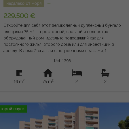
недалеко от моря
229.500 €
Откройте для себя этот великолепный дуплексный бунгало
площадью 75 м² — просторный, светлый и полностью
оборудованный дом, идеально подходящий как для
постоянного жилья, второго дома или для инвестиций в
аренду. В доме 2 спальни с встроенными шкафами, 1
полноценная ванная на верхнем этаже и один туалет на
Ref: 1398
первом этаже. В нём есть отдельная кухня, практичный
крытый патио, оборудованный как прачечная и кладовка, а
также уютная гостиная с выходом наружу. На открытом
2
2
16 m
75 m
2
2
улице вы можете насладиться передним садом площадью
16 м², террасой площадью 12 м² и великолепным частным
солярием площадью 21 м², идеально подходящим для
отдыха и наслаждения отличным климатом благодаря
южной ориентации. Недвижимость продаётся полностью
торой спуск
меблированной и оснащённой техникой, готовая к въезду.
Кроме того, прямо перед домом расположены общий
бассейн и общая парковка. Расположенный в тихом и