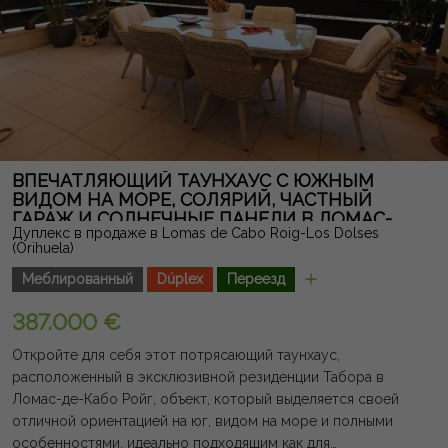
ВПЕЧАТЛЯЮЩИЙ ТАУНХАУС С ЮЖНЫМ
ВИДОМ НА МОРЕ, СОЛЯРИЙ, ЧАСТНЫЙ
ГАРАЖ И СОЛНЕЧНЫЕ ПАНЕЛИ В ЛОМАС-
Дуплекс в продаже в Lomas de Cabo Roig-Los Dolses
ДЕ-КАБО РОИГ
(Orihuela)
Меблированный
Dúplex
Переезд
387.000 €
Откройте для себя этот потрясающий таунхаус,
расположенный в эксклюзивной резиденции Табора в
Ломас-де-Кабо Ройг, объект, который выделяется своей
отличной ориентацией на юг, видом на море и полными
особенностями, идеально подходящим как для