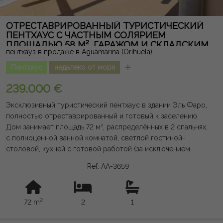
ОТРЕСТАВРИРОВАННЫЙ ТУРИСТИЧЕСКИЙ
ПЕНТХАУС С ЧАСТНЫМ СОЛЯРИЕМ
ПЛОЩАДЬЮ 58 М², ГАРАЖОМ И СКЛАДСКИМ
пентхауз в продаже в Aguamarina (Orihuela)
ПОМЕЩЕНИЕМ В AQUA MARINA
Пентхаус
недалеко от моря
239.000 €
Эксклюзивный туристический пентхаус в здании Эль Фаро,
полностью отреставрированный и готовый к заселению.
Дом занимает площадь 72 м², распределённых в 2 спальнях,
с полноценной ванной комнатой, светлой гостиной-
столовой, кухней с готовой работой (за исключением
бытовой техники), террасой и впечатляющим частным
Ref: AA-3659
солярием площадью 58 м² с прямым доступом с самой
террасы, идеально подходящим для создания зоны отдыха
или установки джакузи. В нем есть гараж и кладовка, что
2
72 m
2
1
делает его великолепной возможностью как для отдыха,
так и как инвестиция с высокой отдачей. Юридическая