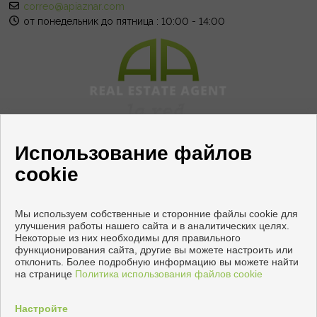
correo@apiaznar.com
от понедельник до пятница : 10:00 - 14:00
Использование файлов
cookie
Мы используем собственные и сторонние файлы cookie для
улучшения работы нашего сайта и в аналитических целях.
Некоторые из них необходимы для правильного
функционирования сайта, другие вы можете настроить или
Квартиры и дома на продажу в Торревьеха
отклонить. Более подробную информацию вы можете найти
на странице
Политика использования файлов cookie
Copyright © 2026 Apiaznar. |
Официальное Уведомление
|
политику конфиденциальности
|
Cookies policy
Настройте