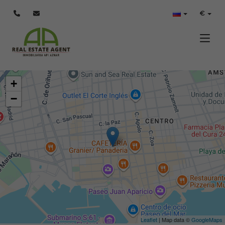
€
Toggle
+
−
Leaflet
| Map data ©
GoogleMaps