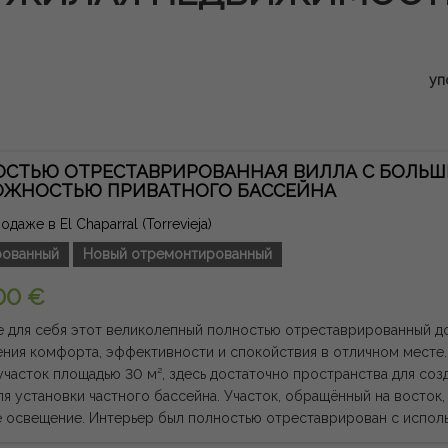
уп
СТЬЮ ОТРЕСТАВРИРОВАННАЯ ВИЛЛА С БОЛЬШ
ОЖНОСТЬЮ ПРИВАТНОГО БАССЕЙНА
даже в El Chaparral (Torrevieja)
ованный
Новый отремонтированный
00 €
 для себя этот великолепный полностью отреставрированный д
ния комфорта, эффективности и спокойствия в отличном месте.
участок площадью 30 м², здесь достаточно пространства для соз
 частного бассейна. Участок, обращённый на восток, большую часть дня получает
 освещение. Интерьер был полностью отреставрирован с испол
ов, включая утеплённые стены с гипсокартоном, высокие потолки