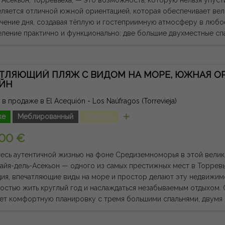
екьон, Торревьеха, — это возможность, которую нельзя упустить. Дом занимает площа
еляется отличной южной ориентацией, которая обеспечивает ве
ечение дня, создавая тёплую и гостеприимную атмосферу в любое 
ление практично и функционально: две большие двухместные спа
 гостевой туалет, светлая гостиная-столовая и дом в отличном с
к для переезда, так и для аренды жилых или отдыха. Расположенный в полуновом здании,
ает подземное парковочное место — высоко ценимую дополните
ТЛЯЮЩИЙ ПЛЯЖ С ВИДОМ НА МОРЕ, ЮЖНАЯ О
ых районов Торревьехи. Всего в 100 метрах от пляжа Асекьон можно насладиться
ЕЙН
приятной прогулкой, а также в нескольких минутах езды находят
щественный транспорт, аптека, медицинский центр и все необхо
в продаже в El Acequión - Los Naúfragos (Torrevieja)
привилегированному расположению, ориентации, состоянию
же
Меблированный
Centrico
ия и включению гаражного пространства, эта недвижимость пре
сть как для постоянного жилья, так и для отдыха, так и для инве
000 €
с Средиземным морем или сделать безопасные
 один из районов с наибольшим спросом в Торревьехе. Юридическая примечание: сборы
есь аутентичной жизнью на фоне Средиземноморья в этой велик
 не включены. Предоставленная информация носит показательну
айя-дель-Асекьон — одного из самых престижных мест в Торревь
может содержать ошибки.
ия, впечатляющие виды на море и простор делают эту недвижим
ью жить круглый год и наслаждаться незабываемым отдыхом. С площадью 100 м² дом
ает комфортную планировку с тремя большими спальнями, двум
и, яркой гостиной-столовой и полностью функциональной незав
площадью 12 м² с панорамным видом на Средиземное море — иде