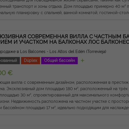
орт и зоны отдыха. Дом площадью примерно 40 м² предлагает практичную и
альную планировку с спальней, ванной комнатой, гостиной-сто
 приятной террасой, выходящей на запад, идеально подходящим 
на втором этаже без лифта, он является частью жилого
са с общим бассейном, что добавляет возможность наслаждать
ЮЗИВНАЯ СОВРЕМЕННАЯ ВИЛЛА С ЧАСТНЫМ Б
тпуске, так и в течение всего года. Благодаря своему отличному расположению у
ИЕМ И УЧАСТКОМ НА БАЛКОНАХ ЛОС БАЛКОНЕС
ольшому потенциалу для прибыльности, эта недвижимость пред
сть как в качестве второго дома, так и для инвестиций для отды
родаже в Los Balcones - Los Altos del Edén (Torrevieja)
кая примечание: сборы и налоги не включены. Предоставленна
ованный
Dúplex
Общий бассейн
льную и не имеет юридической силы, и может содержать ошибки
00 €
ющая вилла с современным дизайном, расположенная в престиж
ха. Эксклюзивный дом площадью 180 м², расположенный на трёх
 площадью 30 м², спроектированный для максимального комфор
е с просторными открытыми площадками
м бассейном площадью 17 м², идеально подходящим для наслажд
иональная гостиная, спальня,
ная ванная комната и практичная прачечная с большим количеств
таже представлена светлая зона дневной площадью 59 м² с гост