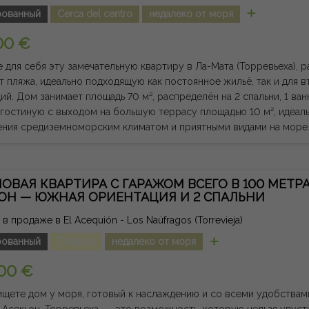
езды, что делает его идеальным вариантом как для жизни круглый 
ованный
Cerca del centro
недалеко от моря
м образом жизни в готовом к
и не включены. Предоставленная информация
00 €
казательную и не имеет юридической силы, и может содержать о
 для себя эту замечательную квартиру в Ла-Мата (Торревьеха),
т пляжа, идеально подходящую как постоянное жильё, так и для 
ванную, французскую кухню и
гостиную с выходом на большую террасу площадью 10 м², идеал
ения средиземноморским климатом и приятными видами на море
тличное освещение большую часть дня. Расположенная на втором этаже без лифта,
 продаётся полностью меблированной и оснащённой техникой, г
илом доме есть общий бассейн и коммунальные сборы всего в 360 евро в г
ОВАЯ КВАРТИРА С ГАРАЖОМ ВСЕГО В 100 МЕТР
ение позволяет дойти пешком до пляжа, а также в супермаркеты,
ОН — ЮЖНАЯ ОРИЕНТАЦИЯ И 2 СПАЛЬНИ
все необходимые услуги. Аэропорт Аликанте находится всего в 3
епная возможность насладиться Средиземноморьем в одном из 
в продаже в El Acequión - Los Naúfragos (Torrevieja)
ечание: сборы и налоги не включены. Предоставленная
ованный
Centrico
недалеко от моря
ия носит показательную и не имеет юридической силы, и может
00 €
ищете дом у моря, готовый к наслаждению и со всеми удобствами