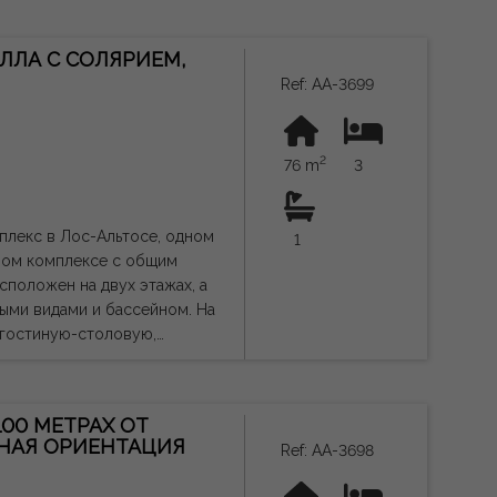
ми, камерой наблюдения с
ЛЛА С СОЛЯРИЕМ,
 холода, регулируемым
Ref: AA-3699
еватель, готовую к
2
морским климатом,
76 m
3
ного пространства для
транспорту и всем услугам.
плекс в Лос-Альтосе, одном
1
ого своим отличным
лом комплексе с общим
ей Коста-Бланки.
 для постоянного
ыми видами и бассейном. На
 гостиную-столовую,
кой силы, и может содержать
хместную спальню с
положены двухместная
еннюю лестницу. Он
100 МЕТРАХ ОТ
ех спальнях, прямой доступ с
ЧНАЯ ОРИЕНТАЦИЯ
Ref: AA-3698
ами всего в нескольких