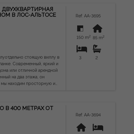
 ДВУХКВАРТИРНАЯ
ссейн, а также есть
НОМ В ЛОС-АЛЬТОСЕ
Ref: AA-3695
дополнительная ценность в
анспортом, этот объект
2
2
ной инвестицией с большим
150 m
85 m
 юридической силы, и может
луотдельно стоящую виллу в
3
2
ланке. Современный, яркий и
 дома или отличной арендной
е мы находим просторную и
дованной кухней, практичной
 Верхний этаж
 на большую частную террасу
 В 400 МЕТРАХ ОТ
ским климатом круглый год.
Ref: AA-3694
 бассейну, что создаёт
нов, торговых центров, школ,