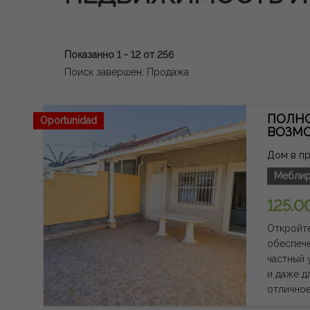
Показанно 1 - 12 от 256
Поиск завершен: Продажа
ПОЛНО
Oportunidad
ВОЗМ
Дом в про
Меблир
125.0
Откройте
обеспече
частный 
и даже для установки
отличное
материал