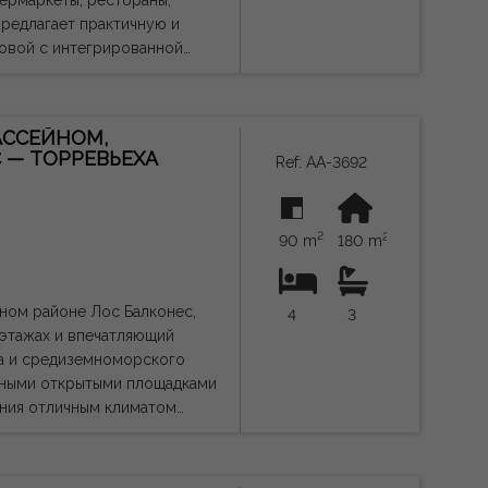
ловой с интегрированной
для наслаждения полуденным
ся средиземноморским
АССЕЙНОМ,
 — ТОРРЕВЬЕХА
Ref: AA-3692
ставляет собой великолепную
ха или долгосрочной аренды.
я информация носит
2
2
.
90 m
180 m
ном районе Лос Балконес,
4
3
 этажах и впечатляющий
та и средиземноморского
ения отличным климатом
ом места для хранения. На
иной-столовой и