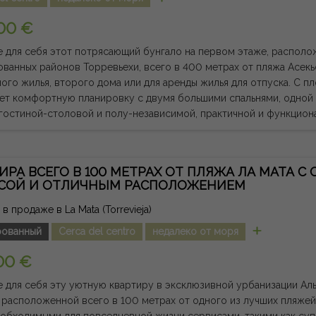
лей и пляжей Ориуэла-Коста и Торревьеха, расположенных всего
с современным дизайном, превосходной отделкой и привилегир
00 €
яющим все качества для наслаждения аутентичным средиземном
кая примечание: сборы и налоги не включены. Предоставленна
 для себя этот потрясающий бунгало на первом этаже, располо
льную и не имеет юридической силы, и может содержать ошибки
ванных районов Торревьехи, всего в 400 метрах от пляжа Асекь
 жилья, второго дома или для аренды жилья для отпуска. С площадью 73 м², объект
ет комфортную планировку с двумя большими спальнями, одной в
гостиной-столовой и полу-независимой, практичной и функциона
ий двор, который предоставляет дополнительное место для хранения 
мечательностью является большой полностью вымощенный перед
ий для наслаждения отличным средиземноморским климатом кру
ИРА ВСЕГО В 100 МЕТРАХ ОТ ПЛЯЖА ЛА МАТА 
встреч или создания приятной зоны для отдыха на открытом воздухе. Недви
АСОЙ И ОТЛИЧНЫМ РАСПОЛОЖЕНИЕМ
я наполовину меблированной, оснащённой кондиционером и гот
ение обеспечивает пеший доступ к пляжу, а также супермаркета
в продаже в La Mata (Torrevieja)
 транспорту и всем необходимым сервисам. Великолепная возможность насладиться
ованный
Cerca del centro
недалеко от моря
еством жизни, которое предлагает побережье Торревьехи. Юридическая примечание:
налоги не включены. Предоставленная информация носит показа
00 €
кой силы, и может содержать ошибки.
 для себя эту уютную квартиру в эксклюзивной урбанизации Ал
 расположенной всего в 100 метрах от одного из лучших пляже
обходимыми для повседневной жизни сервисами, такими как суп