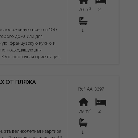
год, так и для отдыха или
2
70 m
2
шибки.
 расположенную всего в 100
1
второго дома или для
ьно подходящую для
. Юго-восточная ориентация
отовая к заселению. Кроме
од. Его отличное
АХ ОТ ПЛЯЖА
 рестораны, кафе, аптеки,
Ref: AA-3697
5-40 минутах езды.
самых востребованных
2
 содержать ошибки.
79 m
2
, эта великолепная квартира
1