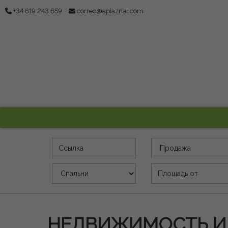
+34 619 243 659
correo@apiaznar.com
Ссылка
предложения
Спальни
площ. (m2)
НЕДВИЖИМОСТЬ И