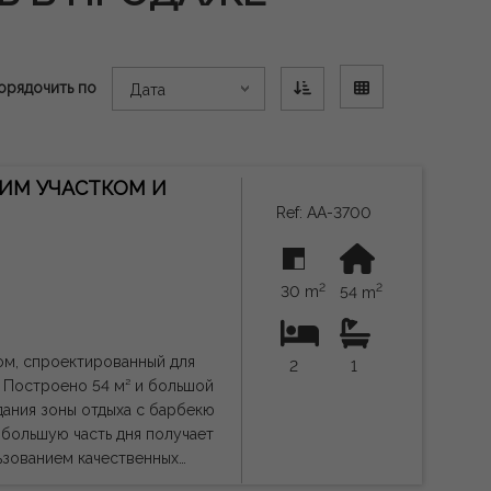
орядочить по
Дата
ИМ УЧАСТКОМ И
Ref: AA-3700
2
2
30 m
54 m
ом, спроектированный для
2
1
 Построено 54 м² и большой
дания зоны отдыха с барбекю
ьзованием качественных
, новые окна и двери, а