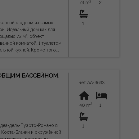
2
 в нескольких минутах езды.
73 m
2
ованным расположением,
орским образом жизни.
я информация носит
женный в одном из самых
1
.
он. Идеальный дом как для
анной комнатой, 1 туалетом,
льной кухней. Кроме того,
или прачечной. Главной
ний сад, идеально
глый год, организации
С ОБЩИМ БАССЕЙНОМ,
жимость
Ref: AA-3693
овой к въезду. Отличное
м, магазинам, ресторанам,
2
40 m
1
тельную и не имеет
ьдеа-дель-Пуэрто-Романо в
1
й Коста-Бланки и окружённой
ермаркеты, рестораны,