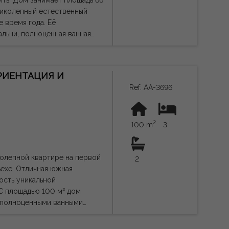
дь 66
ликолепный естественный
время года. Её
льни, полноценная ванная
остоянии, идеально
льную ценность в одном из
РИЕНТАЦИЯ И
Ref: AA-3696
ся супермаркеты, рестораны,
димые услуги для
2
дставляет собой отличную
100 m
3
стиций с высокой
олепной квартире на первой
2
ю и не имеет юридической
ехе. Отличная южная
ость уникальной
я полноценными ванными
исимой кухней. Его большая
альное место для завтрака на