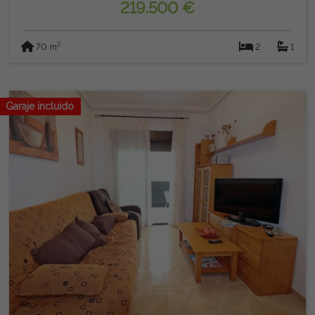
219.500 €
2
70 m
2
1
Garaje incluido