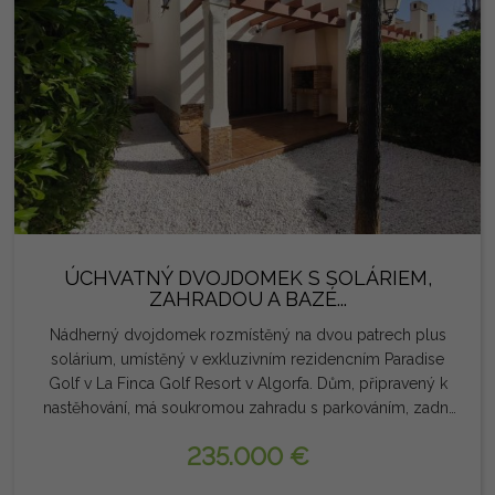
poznámka: Poplatky a daně nejsou zahrnuty. Poskytnuté
informace jsou výmluvné a nejsou právně závazné a
mohou obsahovat chyby.
ÚCHVATNÝ DVOJDOMEK S SOLÁRIEM,
ZAHRADOU A BAZÉ...
Nádherný dvojdomek rozmístěný na dvou patrech plus
solárium, umístěný v exkluzivním rezidencním Paradise
Golf v La Finca Golf Resort v Algorfa. Dům, připravený k
nastěhování, má soukromou zahradu s parkováním, zadní
verandu s grilem a přímý přístup do společných prostor s
235.000 €
bazénem a zahradami. V přízemí nabízí prostorný obývací
pokoj s jídelnou s krbem, plně vybavenou kuchyň s