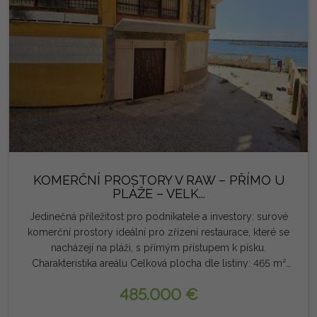
nejdynamičtějších a nejžádanějších oblastí Torrevieja.
Právní upozornění: Poplatky a daně nejsou zahrnuty.
Poskytnuté informace jsou orientační a právně nezávazné a
mohou obsahovat chyby.
KOMERČNÍ PROSTORY V RAW – PŘÍMO U
PLÁŽE – VELK...
Jedinečná příležitost pro podnikatele a investory: surové
komerční prostory ideální pro zřízení restaurace, které se
nacházejí na pláži, s přímým přístupem k písku.
Charakteristika areálu Celková plocha dle listiny: 465 m²
Vnitřní plocha: 264 m² Venkovní terasa: 201 m² 20
485.000 €
lineárních metrů fasády obrácené k moři, ideální pro
zřízení terasy přímo na písku Plánovaný odvod kouře přes