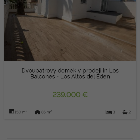
Dvoupatrový domek v prodeji in Los
Balcones - Los Altos del Edén
(Torrevieja)
239.000 €
2
2
150 m
85 m
3
2