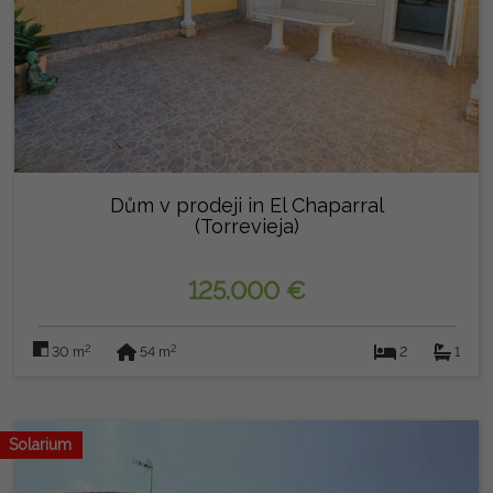
Dům v prodeji in El Chaparral
(Torrevieja)
125.000 €
2
2
30 m
54 m
2
1
Solarium