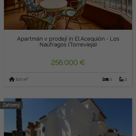
Apartmán v prodeji in El Acequión - Los
Naúfragos (Torrevieja)
256.000 €
2
100 m
3
2
Zařízený