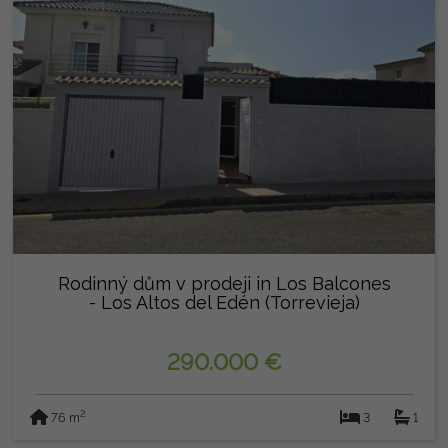
Rodinný dům v prodeji in Los Balcones
- Los Altos del Edén (Torrevieja)
290.000 €
2
76 m
3
1