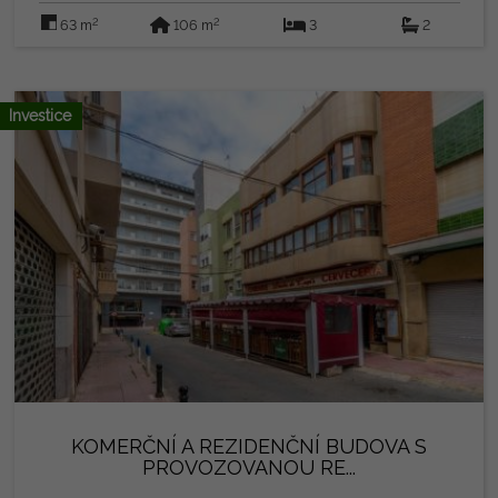
přístupem do galerie, ložnici s vestavěnou skříní a
2
2
63 m
106 m
3
2
koupelnou. V přízemí jsou dvě ložnice s vestavěnými
šatnami, druhá koupelna a příjemná terasa s přístupem z
hlavní ložnice. Horní patro má úchvatné solárium o
rozloze 21,14 m² s nerušeným výhledem. S 106 m²
Investice
postavenými a předinstalovanou klimatizací se nachází jen
15 minut od pláží Guardamar del Segura a 35 minut od
letiště Alicante, obklopený všemi službami prestižního
golfového komplexu, lázní a hotelu. Právní poznámka:
Poplatky a daně nejsou zahrnuty. Poskytnuté informace
jsou výmluvné a nejsou právně závazné a mohou
obsahovat chyby.
KOMERČNÍ A REZIDENČNÍ BUDOVA S
PROVOZOVANOU RE...