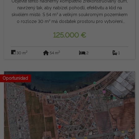
Objevte tento nádherný kompletně zrekonstruovaný dům,
navržený tak, aby nabízel pohodlí, efektivitu a klid na
skvělém místě. S 54 m² a velkým soukromým pozemkem
o rozloze 30 m² má dostatek prostoru pro vytvoření
rekreační zóny s grilováním a dokonce i pro instalaci
125.000 €
soukromého bazénu. Pozemek, orientovaný na východ, si
po většinu dne užívá výborného světla. Interiér byl
kompletně zrekonstruován kvalitními materiály, včetně
2
2
30 m
54 m
2
1
izolovaných stěn sádrokartonem, vysokých stropů,
nových oken a dveří, stejně jako kompletně
zrekonstruované elektrické instalace, instalace a sanitace.
Pokud jde o pohodlí a bezpečnost, má pancéřované
Oportunidad
tříbodové zavírací dveře, kameru s připojením k Wi-Fi,
špičkovou klimatizaci s topným a studeným čerpadlem,
nastavitelné osvětlení a stropní ventilátory. Kuchyně je plně
vybavena spotřebiči, včetně myčky, pračky, sušičky a
bojleru, připravená k nastěhování od prvního dne. Venku
vyniká jeho velký pozemek, kompletně vybavený novým
plotem a vstupní brankou, ideální pro užívání
středomořského klimatu, venkovní setkání nebo vytvoření
osobního prostoru pro odpočinek. Nachází se v klidné