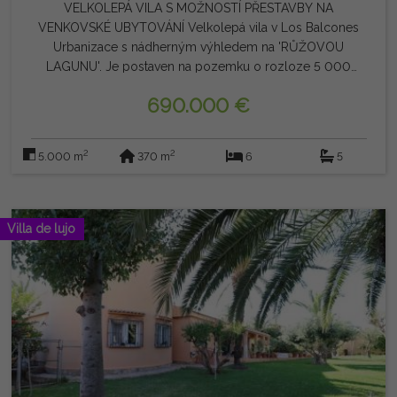
VELKOLEPÁ VILA S MOŽNOSTÍ PŘESTAVBY NA
VENKOVSKÉ UBYTOVÁNÍ Velkolepá vila v Los Balcones
Urbanizace s nádherným výhledem na 'RŮŽOVOU
LAGUNU'. Je postaven na pozemku o rozloze 5 000
metrů čtverečních a má konstrukci o rozloze 370 metrů
690.000 €
čtverečních. Skládá se z obývacího pokoje s jídelnou,
kuchyně a 1 koupelny v přízemí. Horní patro je rozděleno
do 6 ložnic a 5 koupelen; Z toho 4 ložnice mají vlastní
2
2
5.000 m
370 m
6
5
koupelnu. Má velké terasy s nádherným výhledem na
solné pláně Torrevieja, tenisový kurt, velký bazén, gril,
rekreační a rekreační oblast. Bylo požádáno o jeho
zařazení jako 'ubytování na venkově'. Nemá žádnou
Villa de lujo
komunitu a IBI je 1322 €/rok Je zde možnost získat další
sousední pozemek o rozloze 5 000 metrů (100 000,00
€).