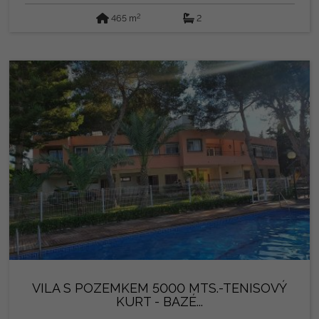
světlou terasu Současný stav a možnosti Prostory jsou
2
465 m
2
dodávány kompletně surové, což nabízí svobodu
navrhnout a přizpůsobit prostor na míru. Přiložené obrázky
jsou rendery projektu, které ukazují potenciál pro
transformaci na moderní a exkluzivní přímořskou
restauraci. Privilegovaná poloha a prostor s obrovskými
možnostmi. Ideální pro ty, kteří si chtějí otevřít restauraci v
oblasti s vysokým provozem a viditelností. Cena dohodou.
Prodává se v současném stavu. Právní upozornění:
Poplatky a daně nejsou zahrnuty. Poskytnuté informace
jsou orientační a právně nezávazné a mohou obsahovat
chyby.
VILA S POZEMKEM 5000 MTS.-TENISOVÝ
KURT - BAZÉ...