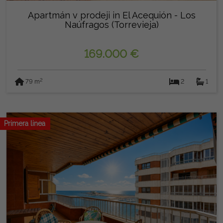
Apartmán v prodeji in El Acequión - Los
Naúfragos (Torrevieja)
169.000 €
2
79 m
2
1
Primera linea