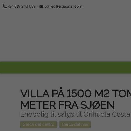
+34 619 243 659
correo@apiaznar.com
VILLA PÅ 1500 M2 TO
METER FRA SJØEN
Enebolig til salgs til Orihuela Costa
Cerca del centro
Cerca del mar