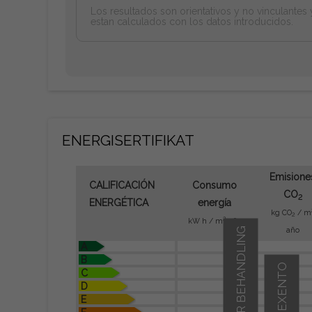
Los resultados son orientativos y no vinculantes 
estan calculados con los datos introducidos.
ENERGISERTIFIKAT
Emisione
CALIFICACIÓN
Consumo
CO
2
ENERGÉTICA
energía
kg CO
/ m
2
2
kW h / m
año
UNDER BEHANDLING
año
A
B
EXENTO
C
D
E