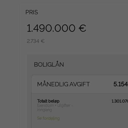
PRIS
1.490.000 €
2.734 €
BOLIGLÅN
MÅNEDLIG AVGIFT
5.15
Totalt beløp
1.301.0
Eiendom + utgifter -
inngang
Se fordeling