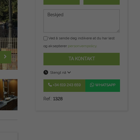
Ved å sende deg indikere at du har lest
og aksepterer
personvernpolicy
.
TA KONTAKT
Stengt nå
+34 619 243 659
WHATSAPP
Ref.:
1328