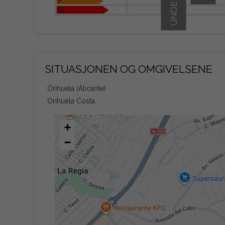
F
G
SITUASJONEN OG OMGIVELSENE
Orihuela (Alicante)
Orihuela Costa
+
−