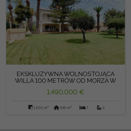
EKSKLUZYWNA WOLNOSTOJĄCA
WILLA 100 METRÓW OD MORZA W
CAB...
1.490.000 €
2
2
1.500 m
545 m
7
3