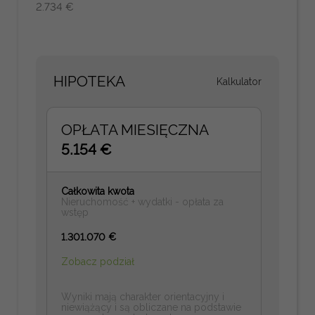
2.734 €
HIPOTEKA
Kalkulator
OPŁATA MIESIĘCZNA
5.154 €
Całkowita kwota
Nieruchomość + wydatki - opłata za
wstęp
1.301.070 €
Zobacz podział
Wyniki mają charakter orientacyjny i
niewiążący i są obliczane na podstawie