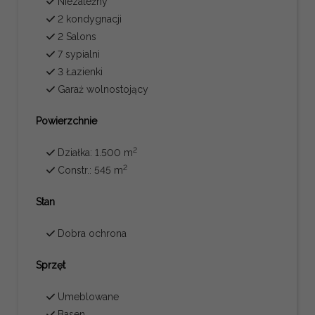
Niezależny
2 kondygnacji
2 Salons
7 sypialni
3 Łazienki
Garaż wolnostojący
Powierzchnie
2
Działka: 1.500 m
2
Constr.: 545 m
Stan
Dobra ochrona
Sprzęt
Umeblowane
Basen