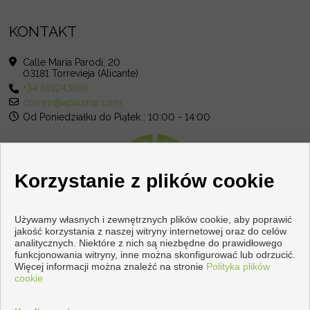
KONTAKT
Calle María Parodi, 20
03181 Torrevieja (Alicante)
+34 619243659
correo@apiaznar.com
Od Poniedziałku do Piątek : 10:00 - 14:00
Korzystanie z plików cookie
Używamy własnych i zewnętrznych plików cookie, aby poprawić
jakość korzystania z naszej witryny internetowej oraz do celów
analitycznych. Niektóre z nich są niezbędne do prawidłowego
funkcjonowania witryny, inne można skonfigurować lub odrzucić.
Więcej informacji można znaleźć na stronie
Polityka plików
cookie
Copyright © 2026 Apiaznar. |
Nota Prawna
|
Polityka prywatności
|
Polityka dotycząca plików cookie