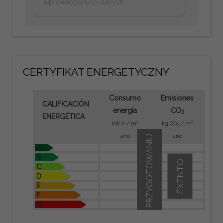
wprowadzonych danych.
CERTYFIKAT ENERGETYCZNY
Consumo
Emisiones
CALIFICACIÓN
energía
CO
2
ENERGÉTICA
2
2
kW h / m
kg CO
/ m
2
año
año
W PRZYGOTOWANIU
A
B
EXENTO
C
D
E
F
G