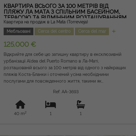
КВАРТИРА ВСЬОГО ЗА 100 МЕТРІВ ВІД
ПЛЯЖУ ЛА МАТА З СПІЛЬНИМ БАСЕЙНОМ,
ТЕРАСОЮ ТА ВІДМІННИМ РОЗТАШУВАННЯМ
Квартира на продаж в La Mata (Torrevieja)
Мебльовані
Cerca del centro
Cerca del mar
125.000 €
Відкрийте для себе цю затишну квартиру в ексклюзивній
урбанізації Aldea del Puerto Romano в Ла-Маті,
розташованій всього за 100 метрів від одного з найкращих
пляжів Коста-Бланки і оточений усіма необхідними
послугами для повсякденного життя, такими як
супермаркети, ресторани, громадський транспорт і зони
Ref: AA-3693
відпочинку. Будинок площею приблизно 40 м² пропонує
практичне та функціональне планування зі спальнею,
ванною кімнатою, вітальнею-їдальнею з вбудованою кухнею
2
40 m
1
1
та приємною терасою з виходом на захід, ідеально
підходить для насолоджуватися післяобіднім сонцем
протягом усього року. Розташований на другому поверсі
без ліфта, він є частиною житлового комплексу з спільним