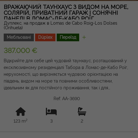
ВРАЖАЮЧИЙ ТАУНХАУС З ВИДОМ НА МОРЕ,
СОЛЯРІЙ, ПРИВАТНИЙ ГАРАЖ І СОНЯЧНІ
ПАНЕЛІ В ЛОМАС-ДЕ-КАБО РОЇГ
Дуплекс. на продаж в Lomas de Cabo Roig-Los Dolses
(Orihuela)
Мебльовані
Dúplex
Переїзд
387.000 €
Відкрийте для себе цей чудовий таунхаус, розташований у
ексклюзивному резиденціалі Табора в Ломас-де-Кабо Роїг,
нерухомості, що вирізняється чудовою орієнтацією на
південь, видом на море та повними особливостями,
ідеальним як для постійного проживання, так і для
відпочинку на Коста-Бланкі. З площею забудови 123 м²,
Ref: AA-3690
нерухомість пропонує комфортне та функціональне
планування. У ньому є три великі спальні, одна з яких на
першому поверсі, і дві повноцінні ванні кімнати з опаленням
2
123 m
3
2
підлоги для більшого комфорту протягом року. Яскрава
вітальня-їдальня інтегрована з сучасною кухнею та має
доступ до практичної тераси. На верхньому поверсі ви