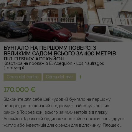
розташування дозволяє насолоджуватися спокоєм
житлового району, не втрачаючи близькості супермаркетів,
ресторанів, торгових центрів, шкіл, гольф-полів та пляжів
Оріуела-Коста і Торрев'єха, що знаходяться за кілька хвилин
їзди. Нерухомість із сучасним дизайном, відмінним
оздобленням і привілейованим розташуванням, яке
поєднує всі якості для справжнього середземноморського
стилю життя. Юридична примітка: збори та податки не
БУНГАЛО НА ПЕРШОМУ ПОВЕРСІ З
враховані. Надана інформація є орієнтовною, не має
ВЕЛИКИМ САДОМ ВСЬОГО ЗА 400 МЕТРІВ
ВІД ПЛЯЖУ АСЕКЬЙОН
юридичної сили, і може містити помилки.
Квартира на продаж в El Acequión - Los Naúfragos
(Torrevieja)
Cerca del centro
Cerca del mar
170.000 €
Відкрийте для себе цей чудовий бунгало на першому
поверсі, розташований в одному з найпопулярніших
районів Торрев'єхи, всього за 400 метрів від пляжу
Асекьйон. Ідеальний будинок як постійне проживання, друге
житло або інвестиція для оренди для відпочинку. Площею
73 м² має комфортне планування з 2 великими спальнями, 1