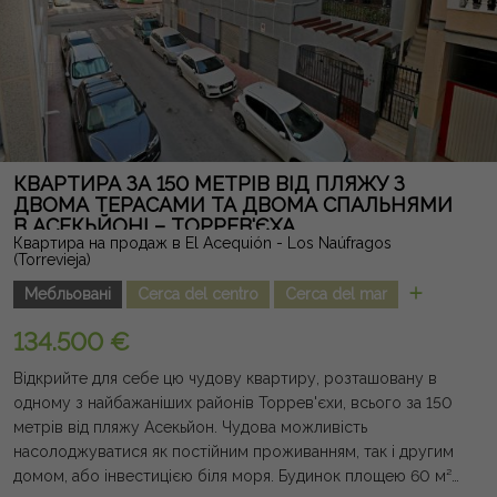
ідеального для створення зони відпочинку та насолоди
безперешкодними краєвидами та соляними лагунами.
Розташований в одному з найпопулярніших районів
Торрев'єхи, він поруч із супермаркетами, ресторанами,
школами, гольф-полями, торговими центрами, пляжами та
всіма послугами. Ідеальний дім як постійне проживання,
другий будинок або інвестиція, що поєднує дизайн,
просторість, приватність і привілейоване розташування.
КВАРТИРА ЗА 150 МЕТРІВ ВІД ПЛЯЖУ З
Юридична примітка: збори та податки не враховані. Надана
ДВОМА ТЕРАСАМИ ТА ДВОМА СПАЛЬНЯМИ
В АСЕКЬЙОНІ – ТОРРЕВ'ЄХА
інформація є орієнтовною, не має юридичної сили, і може
Квартира на продаж в El Acequión - Los Naúfragos
містити помилки.
(Torrevieja)
Мебльовані
Cerca del centro
Cerca del mar
134.500 €
Відкрийте для себе цю чудову квартиру, розташовану в
одному з найбажаніших районів Торрев'єхи, всього за 150
метрів від пляжу Асекьйон. Чудова можливість
насолоджуватися як постійним проживанням, так і другим
домом, або інвестицією біля моря. Будинок площею 60 м²