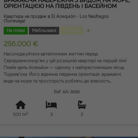
ВРАЖАЮЧА НАБЕРЕЖНА З ВИДОМ НА МОРЕ,
враховані. Надана інформація є орієнтовною, не має
ОРІЄНТАЦІЄЮ НА ПІВДЕНЬ І БАСЕЙНОМ
юридичної сили, і може містити помилки.
Квартира на продаж в El Acequión - Los Naúfragos
(Torrevieja)
На пляжі
Мебльовані
Centrico
256.000 €
Насолоджуйтеся автентичним життям перед
Середземномор'ям у цій розкішній квартирі на першій лінії
Плайя-дель-Асекьйон — одному з найпрестижніших місць
Торрев'єхи. Його відмінна південна орієнтація, вражаючі
види на море та просторість роблять цю власність
унікальною можливістю жити цілий рік і насолодитися
Ref: AA-3696
незабутнім відпочинком. З площею 100 м², будинок
пропонує комфортне планування з трьома великими
спальнями, 2 повноцінними ванними кімнатами, яскравою
2
100 m
3
2
вітальнею-їдальнею та повноцінною незалежною кухнею. Її
велика тераса площею 12 м² з панорамним видом на
Середземне море — ідеальне місце для сніданку на сонці,
відпочинку або споглядання морем протягом усього року.