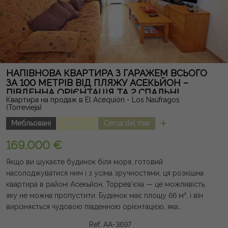
юридичної сили, і може містити помилки.
НАПІВНОВА КВАРТИРА З ГАРАЖЕМ ВСЬОГО
ЗА 100 МЕТРІВ ВІД ПЛЯЖУ АСЕКЬЙОН –
ПІВДЕННА ОРІЄНТАЦІЯ ТА 2 СПАЛЬНІ
Квартира на продаж в El Acequión - Los Naúfragos
(Torrevieja)
Мебльовані
Centrico
Cerca del mar
169.000 €
Якщо ви шукаєте будинок біля моря, готовий
насолоджуватися ним і з усіма зручностями, ця розкішна
квартира в районі Асекьйон, Торрев'єха — це можливість,
яку не можна пропустити. Будинок має площу 66 м², і він
вирізняється чудовою південною орієнтацією, яка
забезпечує чудове природне світло протягом усього дня,
Ref: AA-3697