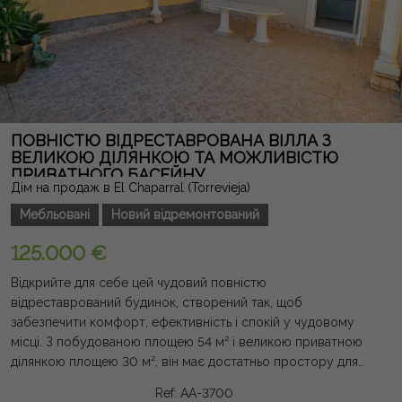
ПОВНІСТЮ ВІДРЕСТАВРОВАНА ВІЛЛА З
ВЕЛИКОЮ ДІЛЯНКОЮ ТА МОЖЛИВІСТЮ
ПРИВАТНОГО БАСЕЙНУ
Дім на продаж в El Chaparral (Torrevieja)
Мебльовані
Новий відремонтований
125.000 €
Відкрийте для себе цей чудовий повністю
відреставрований будинок, створений так, щоб
забезпечити комфорт, ефективність і спокій у чудовому
місці. З побудованою площею 54 м² і великою приватною
ділянкою площею 30 м², він має достатньо простору для
створення зони відпочинку з барбекю та навіть
Ref: AA-3700
встановлення приватного басейну. Об'єкт, що виходить на