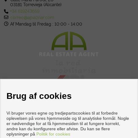
03181 Torrevieja (Alicante)
+34 619243659
correo@apiaznar.com
Af Mandag til Fredag : 10:00 - 14:00
Brug af cookies
Vi bruger vores egne og tredjepartscookies til at forbedre
oplevelsen på vores hjemmeside og til analytiske formål. Nogle
er nødvendige for at få hjemmesiden til at fungere korrekt,
Flader og huse til salg i Torrevieja
andre kan du konfigurere eller afvise. Du kan se flere
oplysninger på
Politik for cookies