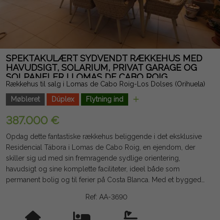
SPEKTAKULÆRT SYDVENDT RÆKKEHUS MED
HAVUDSIGT, SOLARIUM, PRIVAT GARAGE OG
SOLPANELER I LOMAS DE CABO ROIG
Rækkehus til salg i Lomas de Cabo Roig-Los Dolses (Orihuela)
Møbleret
Dúplex
Flytning ind
387.000 €
Opdag dette fantastiske rækkehus beliggende i det eksklusive
Residencial Tábora i Lomas de Cabo Roig, en ejendom, der
skiller sig ud med sin fremragende sydlige orientering,
havudsigt og sine komplette faciliteter, ideel både som
permanent bolig og til ferier på Costa Blanca. Med et byggede
areal på 123 m² tilbyder ejendommen en komfortabel og
Ref: AA-3690
funktionel planløsning. Den har tre store soveværelser, hvoraf
det ene ligger i stueetagen, og to komplette badeværelser