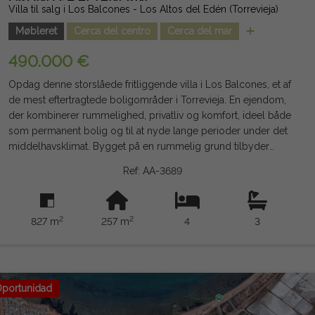
Villa til salg i Los Balcones - Los Altos del Edén (Torrevieja)
juridisk bindende, og kan indeholde fejl.
Møbleret
Cerca del centro
Cerca del mar
490.000 €
Opdag denne storslåede fritliggende villa i Los Balcones, et af
de mest eftertragtede boligområder i Torrevieja. En ejendom,
der kombinerer rummelighed, privatliv og komfort, ideel både
som permanent bolig og til at nyde lange perioder under det
middelhavsklimat. Bygget på en rummelig grund tilbyder
huset et stille miljø omgivet af grønne områder med store
Ref: AA-3689
udendørsområder, der er designet til at udnytte udendørslivet
fuldt ud. Den private pool, den velplejede have, grillområdet
og siddeområderne skaber et perfekt miljø at dele med familie
2
2
827 m
257 m
4
3
og venner året rundt. Indretningen har fire store soveværelser
og tre komplette badeværelser, som giver plads til store
familier, gæster eller endda til at indrette et kontor hjemmefra.
Dens funktionelle indretning og hyggelige stil garanterer
komfort og velvære i hvert rum. Ejendommen inkluderer også
portunidad
en lukket garage med plads til to køretøjer og fuldt møblerede