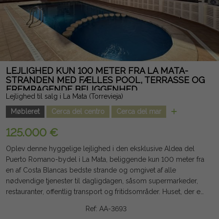
fejl.
LEJLIGHED KUN 100 METER FRA LA MATA-
STRANDEN MED FÆLLES POOL, TERRASSE OG
FREMRAGENDE BELIGGENHED
Lejlighed til salg i La Mata (Torrevieja)
Møbleret
Cerca del centro
Cerca del mar
125.000 €
Oplev denne hyggelige lejlighed i den eksklusive Aldea del
Puerto Romano-bydel i La Mata, beliggende kun 100 meter fra
en af Costa Blancas bedste strande og omgivet af alle
nødvendige tjenester til dagligdagen, såsom supermarkeder,
restauranter, offentlig transport og fritidsområder. Huset, der er
cirka 40 m² stort, tilbyder en praktisk og funktionel indretning
Ref: AA-3693
med et soveværelse, et badeværelse, en stue-spisestue med