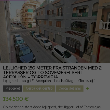
elegant fuldt badeværelse og adgang til en terrasse og en
balkon. Herfra kan du få adgang til det storslåede private
solarium, perfekt til at skabe et chill-out område og nyde den
uhindrede udsigt og saltlaguner. Beliggende i et af de mest
eftertragtede områder i Torrevieja, er det tæt på
supermarkeder, restauranter, skoler, golfbaner, indkøbscentre,
strande og alle faciliteter. Et ideelt hjem som en fast bolig,
sekundærbolig eller investering, som kombinerer design,
rummelighed, privatliv og en privilegeret beliggenhed. Juridisk
note: Gebyrer og skatter er ikke inkluderet. De oplysninger, der
gives, er indikative og ikke juridisk bindende, og kan indeholde
fejl.
LEJLIGHED 150 METER FRA STRANDEN MED 2
TERRASSER OG TO SOVEVÆRELSER I
ACEQUIÓN – TORREVIEJA
Lejlighed til salg i El Acequión - Los Naúfragos (Torrevieja)
Møbleret
Cerca del centro
Cerca del mar
134.500 €
Oplev denne storslåede lejlighed, der ligger i et af Torreviejas