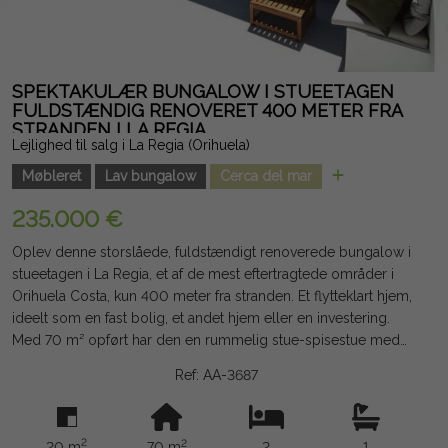
SPEKTAKULÆR BUNGALOW I STUEETAGEN
FULDSTÆNDIG RENOVERET 400 METER FRA
STRANDEN I LA REGIA
Lejlighed til salg i La Regia (Orihuela)
Møbleret
Lav bungalow
Cerca del mar
235.000 €
Oplev denne storslåede, fuldstændigt renoverede bungalow i
stueetagen i La Regia, et af de mest eftertragtede områder i
Orihuela Costa, kun 400 meter fra stranden. Et flytteklart hjem,
ideelt som en fast bolig, et andet hjem eller en investering.
Med 70 m² opført har den en rummelig stue-spisestue med
restaureret pejs, et moderne, fuldt udstyret åbent køkken, 2
Ref: AA-3687
dobbeltværelser og 1 elegant badeværelse med bruser. Den
sælges fuldt møbleret og dekoreret, som det fremgår af
fotografierne. Den omfattende renovering, som for nylig er
2
2
20 m
70 m
2
1