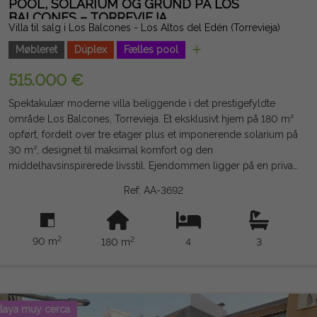
POOL, SOLARIUM OG GRUND PÅ LOS
BALCONES – TORREVIEJA
Villa til salg i Los Balcones - Los Altos del Edén (Torrevieja)
Møbleret
Dúplex
Fælles pool
515.000 €
Spektakulær moderne villa beliggende i det prestigefyldte
område Los Balcones, Torrevieja. Et eksklusivt hjem på 180 m²
opført, fordelt over tre etager plus et imponerende solarium på
30 m², designet til maksimal komfort og den
middelhavsinspirerede livsstil. Ejendommen ligger på en privat
grund med rummelige udendørsområder og en privat
Ref: AA-3692
swimmingpool på 17 m², ideel til at nyde det fremragende
klima året rundt. I stueetagen er der en rummelig
multifunktionel stue, et soveværelse, et fuldt badeværelse og et
2
2
90 m
180 m
4
3
praktisk vaskerum med masser af opbevaringsplads.
Stueetagen tilbyder et lyst dagområde på 59 m² med stue-
spisestue og moderne åbent køkken samt et soveværelse, et
fuldt badeværelse og et gæstetoilet. Anden sal rummer to
store soveværelser med indbyggede garderobeskabe, et
laya muy cerca