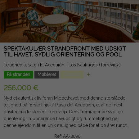
SPEKTAKULÆR STRANDFRONT MED UDSIGT
TIL HAVET, SYDLIG ORIENTERING OG POOL
Lejlighed til salg i El Acequión - Los Naúfragos (Torrevieja)
På stranden
Møbleret
Centrico
256.000 €
Nyd et autentisk liv foran Middelhavet med denne storslåede
lejlighed på første linje af Playa del Acequión, et af de mest
privilegerede steder i Torrevieja. Dens fremragende sydlige
orientering, imponerende havudsigt og rummelighed gør
denne ejendom til en unik mulighed både for at bo året rundt
og nyde en uforglemmelig ferie. Med 100 m² opført tilbyder
Ref: AA-3696
huset en komfortabel indretning med 3 store soveværelser, 2