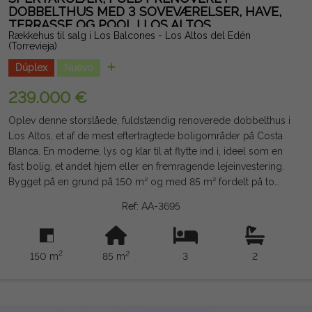
DOBBELTHUS MED 3 SOVEVÆRELSER, HAVE,
TERRASSE OG POOL I LOS ALTOS
Rækkehus til salg i Los Balcones - Los Altos del Edén
(Torrevieja)
Dúplex
Nuevo
239.000 €
Oplev denne storslåede, fuldstændig renoverede dobbelthus i
Los Altos, et af de mest eftertragtede boligområder på Costa
Blanca. En moderne, lys og klar til at flytte ind i, ideel som en
fast bolig, et andet hjem eller en fremragende lejeinvestering.
Bygget på en grund på 150 m² og med 85 m² fordelt på to
etager, tilbyder det en komfortabel og funktionel planløsning. I
Ref: AA-3695
stueetagen finder vi en rummelig og lys åben stue-spisestue
med et fuldt udstyret køkken, et praktisk separat vaskerum, to
dobbeltværelser og et elegant badeværelse. Øverste etage er
2
2
150 m
85 m
3
2
beregnet til soveværelset, som har eget badeværelse og
direkte adgang til en stor privat terrasse, det perfekte sted at
nyde solen og det behagelige middelhavsklima året rundt.
Huset har også en privat have, altan og adgang til en storslået