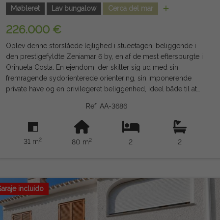
Møbleret
Lav bungalow
Cerca del mar
226.000 €
Oplev denne storslåede lejlighed i stueetagen, beliggende i
den prestigefyldte Zeniamar 6 by, en af de mest efterspurgte i
Orihuela Costa. En ejendom, der skiller sig ud med sin
fremragende sydorienterede orientering, sin imponerende
private have og en privilegeret beliggenhed, ideel både til at
bo året rundt og til at nyde ferie eller investere med høj
Ref: AA-3686
husleje. Ejendommen tilbyder en komfortabel og funktionel
indretning med 2 store soveværelser, 2 fuldt udstyrede
badeværelser med gulvvarme, en lys stue-spisestue og et
2
2
31 m
80 m
2
2
fuldt udstyret køkken. Det sælges fuldt møbleret og klar til
indflytning, så du kan nyde det fra dag ét. Hovedpersonen er
den spektakulære private sydvendte haveterrasse, et perfekt
sted til at nyde middelhavsklimaet året rundt. Den har plads til
spisestue, udendørs lounge, solstole og have, hvilket skaber
araje incluido
en intim og afslappende atmosfære at dele med familie og
venner. For at sikre maksimal komfort i alle årstider har huset
tre uafhængige airconditionanlæg. Zeniamar 6 er en eksklusiv