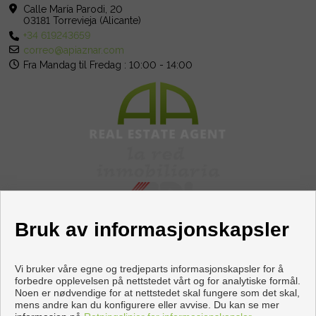
du ikke kan gå glipp av. Juridisk merknad: Gebyrer og skatter
Calle María Parodi, 20
03181 Torrevieja (Alicante)
er ikke inkludert. Informasjonen som gis er indikativ og ikke
+34 619243659
juridisk bindende, og kan inneholde feil.
correo@apiaznar.com
Fra Mandag til Fredag : 10:00 - 14:00
Bruk av informasjonskapsler
Vi bruker våre egne og tredjeparts informasjonskapsler for å
forbedre opplevelsen på nettstedet vårt og for analytiske formål.
Noen er nødvendige for at nettstedet skal fungere som det skal,
Flats and houses for sale in Torrevieja
mens andre kan du konfigurere eller avvise. Du kan se mer