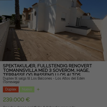
valgfri garasjeplass, en merverdi i en så eksklusiv beliggenhet.
Eiendommen ligger i en bygning bygget i 1980 og er omgitt
av alle tjenester, supermarkeder, restauranter, promenade og
offentlig transport, og har alle kvalitetene som trengs for å bli
ditt hjem ved sjøen eller en utmerket investering med stort
potensial for lønnsomhet. En eksepsjonell mulighet til å nyte
enestående utsikt og middelhavslivsstilen ved stranden.
Juridisk merknad: Gebyrer og skatter er ikke inkludert.
Informasjonen som gis er indikativ og ikke juridisk bindende,
og kan inneholde feil.
SPEKTAKULÆR, FULLSTENDIG RENOVERT
TOMANNSVILLA MED 3 SOVEROM, HAGE,
TERRASSE OG BASSENG I LOS ALTOS
Duplex til salgs til Los Balcones - Los Altos del Edén
(Torrevieja)
Dúplex
Nuevo
239.000 €