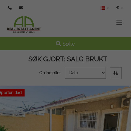
€
Toggle
Toggle navigation
Søke
SØK GJORT:
SALG BRUKT
Ordne etter
portunidad