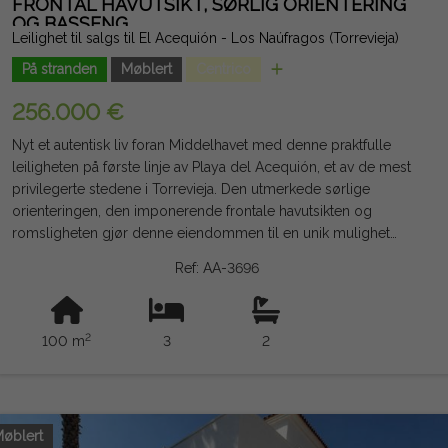
FRONTAL HAVUTSIKT, SØRLIG ORIENTERING
OG BASSENG
Leilighet til salgs til El Acequión - Los Naúfragos (Torrevieja)
På stranden
Møblert
Centrico
256.000 €
Nyt et autentisk liv foran Middelhavet med denne praktfulle
leiligheten på første linje av Playa del Acequión, et av de mest
privilegerte stedene i Torrevieja. Den utmerkede sørlige
orienteringen, den imponerende frontale havutsikten og
romsligheten gjør denne eiendommen til en unik mulighet
både til å bo hele året og til å nyte en uforglemmelig ferie.
Ref: AA-3696
Med 100 m² bygget tilbyr huset en komfortabel planløsning
med 3 store soverom, 2 komplette bad, en lys stue og
spisestue og et fullt funksjonelt selvstendig kjøkken. Den store
2
100 m
3
2
terrassen på 12 m², med panoramautsikt over Middelhavet, er
det ideelle stedet for å spise frokost i solen, slappe av eller
betrakte havet året rundt. Eiendommen selges møblert og med
hvitevarer inkludert, klar til innflytting. I tillegg har bygningen et
felles svømmebasseng, og det er mulighet for å skaffe en
øblert