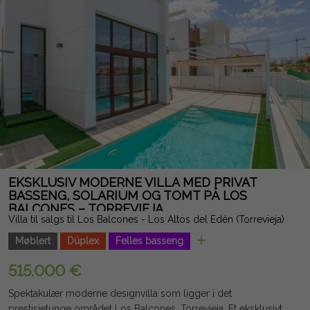
langtidsutleie. Juridisk merknad: Gebyrer og skatter er ikke
inkludert. Informasjonen som gis er indikativ og ikke juridisk
bindende, og kan inneholde feil.
EKSKLUSIV MODERNE VILLA MED PRIVAT
BASSENG, SOLARIUM OG TOMT PÅ LOS
BALCONES – TORREVIEJA
Villa til salgs til Los Balcones - Los Altos del Edén (Torrevieja)
Møblert
Dúplex
Felles basseng
515.000 €
Spektakulær moderne designvilla som ligger i det
prestisjetunge området Los Balcones, Torrevieja. Et eksklusivt