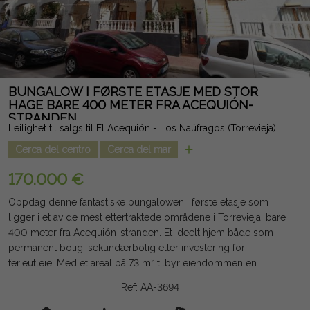
og skatter er ikke inkludert. Informasjonen som gis er indikativ
og ikke juridisk bindende, og kan inneholde feil.
BUNGALOW I FØRSTE ETASJE MED STOR
HAGE BARE 400 METER FRA ACEQUIÓN-
STRANDEN
Leilighet til salgs til El Acequión - Los Naúfragos (Torrevieja)
Cerca del centro
Cerca del mar
170.000 €
Oppdag denne fantastiske bungalowen i første etasje som
ligger i et av de mest ettertraktede områdene i Torrevieja, bare
400 meter fra Acequión-stranden. Et ideelt hjem både som
permanent bolig, sekundærbolig eller investering for
ferieutleie. Med et areal på 73 m² tilbyr eiendommen en
komfortabel planløsning med 2 store soverom, 1 bad, 1 toalett,
Ref: AA-3694
en lys stue-spisestue og et semi-uavhengig, praktisk og
funksjonelt kjøkken. I tillegg har den en bakgård som gir ekstra