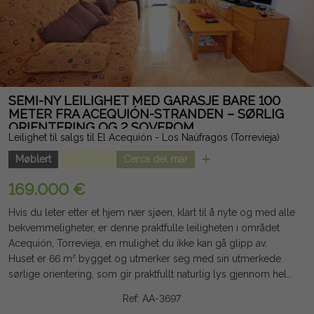
SEMI-NY LEILIGHET MED GARASJE BARE 100
METER FRA ACEQUIÓN-STRANDEN – SØRLIG
ORIENTERING OG 2 SOVEROM
Leilighet til salgs til El Acequión - Los Naúfragos (Torrevieja)
Møblert
Centrico
Cerca del mar
169.000 €
Hvis du leter etter et hjem nær sjøen, klart til å nyte og med alle
bekvemmeligheter, er denne praktfulle leiligheten i området
Acequión, Torrevieja, en mulighet du ikke kan gå glipp av.
Huset er 66 m² bygget og utmerker seg med sin utmerkede
sørlige orientering, som gir praktfullt naturlig lys gjennom hele
dagen og skaper en varm og innbydende atmosfære til enhver
Ref: AA-3697
tid på året. Fordelingen er praktisk og funksjonell, med to store