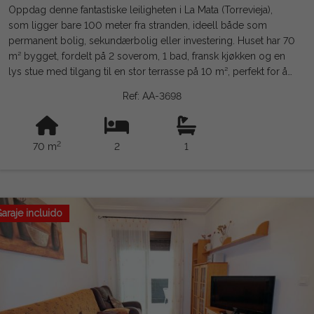
Oppdag denne fantastiske leiligheten i La Mata (Torrevieja),
som ligger bare 100 meter fra stranden, ideell både som
permanent bolig, sekundærbolig eller investering. Huset har 70
m² bygget, fordelt på 2 soverom, 1 bad, fransk kjøkken og en
lys stue med tilgang til en stor terrasse på 10 m², perfekt for å
nyte middelhavsklimaet og den behagelige havutsikten. Dens
Ref: AA-3698
sørøstlige orientering garanterer utmerket lys store deler av
dagen. Leiligheten ligger i andre etasje uten heis, og selges
fullt møblert og utstyrt med hvitevarer, klar til innflytting. I
2
70 m
2
1
tillegg har boligen et felles basseng og fellesavgifter på kun
360 € per år. Den utmerkede beliggenheten gjør at du kan gå
til stranden, samt til supermarkeder, restauranter, kafeer, apotek,
parker og alle nødvendige tjenester. Alicante lufthavn ligger
bare 35–40 minutters kjøring unna. En fantastisk mulighet til å
araje incluido
nyte Middelhavet i et av de mest ettertraktede områdene i
Torrevieja. Juridisk merknad: Gebyrer og skatter er ikke
inkludert. Informasjonen som gis er indikativ og ikke juridisk
bindende, og kan inneholde feil.