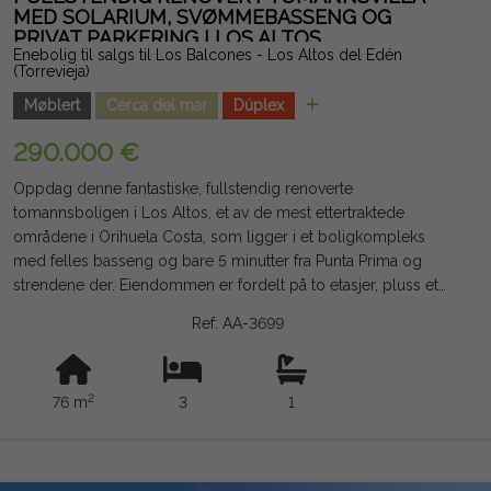
skatter er ikke inkludert. Informasjonen som gis er indikativ og
MED SOLARIUM, SVØMMEBASSENG OG
PRIVAT PARKERING I LOS ALTOS
ikke juridisk bindende, og kan inneholde feil.
Enebolig til salgs til Los Balcones - Los Altos del Edén
(Torrevieja)
Møblert
Cerca del mar
Dúplex
290.000 €
Oppdag denne fantastiske, fullstendig renoverte
tomannsboligen i Los Altos, et av de mest ettertraktede
områdene i Orihuela Costa, som ligger i et boligkompleks
med felles basseng og bare 5 minutter fra Punta Prima og
strendene der. Eiendommen er fordelt på to etasjer, pluss et
spektakulært privat solarium på omtrent 28 m² med uhindret
Ref: AA-3699
utsikt og bassenget. I første etasje finner du en stor terrasse
foran, veranda, lys stue og spisestue, utstyrt kjøkken (uten
vaskemaskin), stort spiskammer, et dobbeltrom med innebygd
2
76 m
3
1
garderobe, bad med dusj og lagerrom. I øverste etasje er det
et dobbeltrom med balkong, ett enkeltrom og tilgang til
solariumet via en intern trapp. Det selges møblert (bortsett fra
stuemøblene), har garderobeskap på alle soverom, direkte