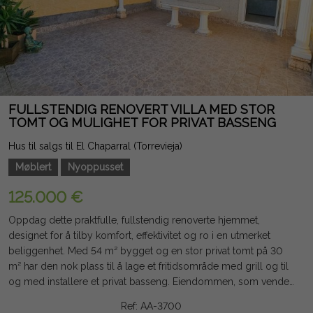
FULLSTENDIG RENOVERT VILLA MED STOR
TOMT OG MULIGHET FOR PRIVAT BASSENG
Hus til salgs til El Chaparral (Torrevieja)
Møblert
Nyoppusset
125.000 €
Oppdag dette praktfulle, fullstendig renoverte hjemmet,
designet for å tilby komfort, effektivitet og ro i en utmerket
beliggenhet. Med 54 m² bygget og en stor privat tomt på 30
m² har den nok plass til å lage et fritidsområde med grill og til
og med installere et privat basseng. Eiendommen, som vender
mot øst, har utmerket lys store deler av dagen. Interiøret er
Ref: AA-3700
fullstendig renovert med kvalitetsmaterialer, inkludert isolerte