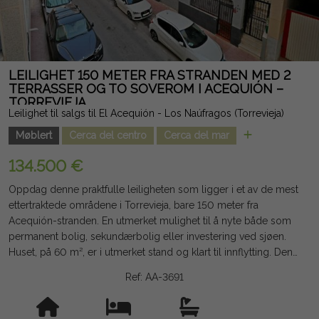
inkludert. Informasjonen som gis er indikativ og ikke juridisk
bindende, og kan inneholde feil.
LEILIGHET 150 METER FRA STRANDEN MED 2
TERRASSER OG TO SOVEROM I ACEQUIÓN –
TORREVIEJA
Leilighet til salgs til El Acequión - Los Naúfragos (Torrevieja)
Møblert
Cerca del centro
Cerca del mar
134.500 €
Oppdag denne praktfulle leiligheten som ligger i et av de mest
ettertraktede områdene i Torrevieja, bare 150 meter fra
Acequión-stranden. En utmerket mulighet til å nyte både som
permanent bolig, sekundærbolig eller investering ved sjøen.
Huset, på 60 m², er i utmerket stand og klart til innflytting. Den
har to store dobbeltrom, et bad, en lys stue og spisestue og
Ref: AA-3691
en svært funksjonell planløsning som utnytter hvert rom til det
fulle. En av de store attraksjonene er de to terrassene: en
vestvendt balkong, perfekt for å nyte ettermiddagssolen, og en