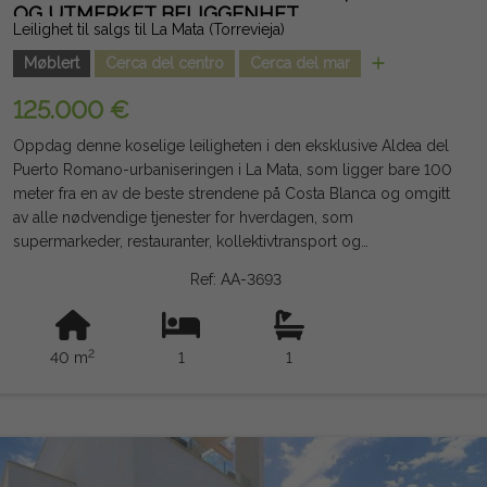
OG UTMERKET BELIGGENHET
Leilighet til salgs til La Mata (Torrevieja)
Møblert
Cerca del centro
Cerca del mar
125.000 €
Oppdag denne koselige leiligheten i den eksklusive Aldea del
Puerto Romano-urbaniseringen i La Mata, som ligger bare 100
meter fra en av de beste strendene på Costa Blanca og omgitt
av alle nødvendige tjenester for hverdagen, som
supermarkeder, restauranter, kollektivtransport og
fritidsområder. Huset, på omtrent 40 m², tilbyr en praktisk og
Ref: AA-3693
funksjonell planløsning med soverom, bad, stue-spisestue
med integrert kjøkken og en hyggelig terrasse vendt mot vest,
perfekt for å nyte ettermiddagssolen hele året. Ligger i andre
2
40 m
1
1
etasje uten heis, og er en del av et boligkompleks med felles
basseng, en ekstra verdi for å nyte middelhavsklimaet både på
ferie og gjennom hele året. Takket være sin utmerkede
beliggenhet ved sjøen og sitt store lønnsomhetspotensial, er
denne eiendommen en fantastisk mulighet både som
sekundærbolig og som investering for ferie- eller