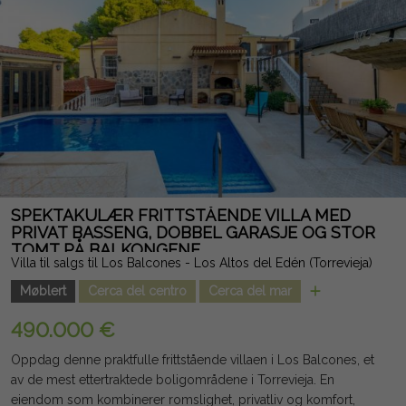
innflytting. Ekstrautstyret inkluderer sentralisert klimaanlegg
med uavhengig styring via gulv, solcellepaneler, elektriske
persienner og utmerkede egenskaper som garanterer
energieffektivitet og maksimal komfort. Boligen har et vakkert
felles basseng og ligger bare noen få minutter fra strendene i
Orihuela Costa, golfbaner, kjøpesentre, restauranter,
supermarkeder og alle nødvendige tjenester. Et eksklusivt hjem
som kombinerer romslighet, effektivitet, havutsikt og en
privilegert beliggenhet, noe som gjør det til en praktfull
investeringsmulighet eller det perfekte hjemmet for å nyte
Middelhavet. Juridisk merknad: Gebyrer og skatter er ikke
SPEKTAKULÆR FRITTSTÅENDE VILLA MED
inkludert. Informasjonen som gis er indikativ og ikke juridisk
PRIVAT BASSENG, DOBBEL GARASJE OG STOR
TOMT PÅ BALKONGENE
bindende, og kan inneholde feil.
Villa til salgs til Los Balcones - Los Altos del Edén (Torrevieja)
Møblert
Cerca del centro
Cerca del mar
490.000 €
Oppdag denne praktfulle frittstående villaen i Los Balcones, et
av de mest ettertraktede boligområdene i Torrevieja. En
eiendom som kombinerer romslighet, privatliv og komfort,