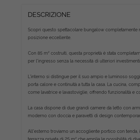
DESCRIZIONE
Scopri questo spettacolare bungalow completamente rist
posizione eccellente.
Con 85 m² costruiti, questa proprietà è stata completa
per l'ingresso senza la necessità di ulteriori investimenti
L'interno si distingue per il suo ampio e luminoso sogg
porta calore e continuità a tutta la casa. La cucina, c
come lavatrice e lavastoviglie, offrendo funzionalità e c
La casa dispone di due grandi camere da letto con arm
moderno con doccia e paravetti di design contempora
All'esterno troviamo un accogliente portico con tenda, i
terrazza privata di 25 m² che amplia le possibilità di di