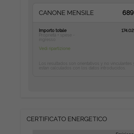
CANONE MENSILE
689
Importo totale
174.0
Proprietà + spese -
ingresso
Vedi ripartizione
Los resultados son orientativos y no vinculantes 
estan calculados con los datos introducidos.
CERTIFICATO ENERGETICO