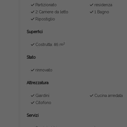
Partizionato
residenza
2 Camere da letto
1 Bagno
Ripostiglio
Superfici
2
Costrutta: 85 m
Stato
rinnovato
Attrezzatura
Giardini
Cucina arredata
Citofono
Servizi