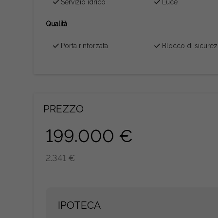
Servizio idrico
Luce
Qualità
Porta rinforzata
Blocco di sicure
PREZZO
199.000 €
2.341 €
IPOTECA