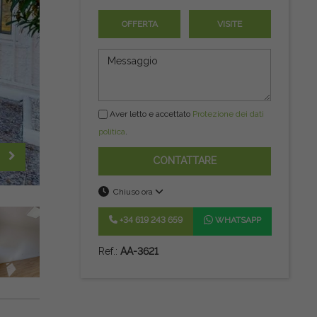
OFFERTA
VISITE
Aver letto e accettato
Protezione dei dati
politica
.
CONTATTARE
Chiuso ora
+34 619 243 659
WHATSAPP
Ref.:
AA-3621