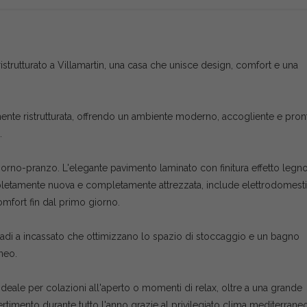
rutturato a Villamartin, una casa che unisce design, comfort e una
mente ristrutturata, offrendo un ambiente moderno, accogliente e pron
.
iorno-pranzo. L'elegante pavimento laminato con finitura effetto legn
ompletamente nuova e completamente attrezzata, include elettrodomesti
omfort fin dal primo giorno.
adi a incassato che ottimizzano lo spazio di stoccaggio e un bagno
neo.
deale per colazioni all'aperto o momenti di relax, oltre a una grande
vertimento durante tutto l'anno grazie al privilegiato clima mediterraneo