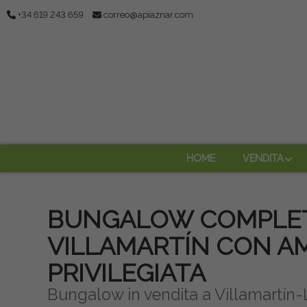
+34 619 243 659
correo@apiaznar.com
HOME
VENDITA
BUNGALOW COMPLET
VILLAMARTÍN CON AM
PRIVILEGIATA
Bungalow in vendita a Villamartín-L