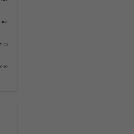
 una
gica
ssono