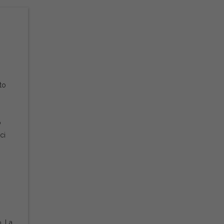
to
o
ci
. La