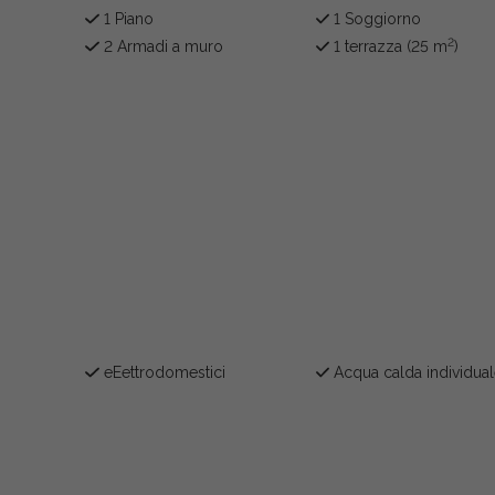
1 Piano
1 Soggiorno
2
2 Armadi a muro
1 terrazza (25 m
)
eEettrodomestici
Acqua calda individua