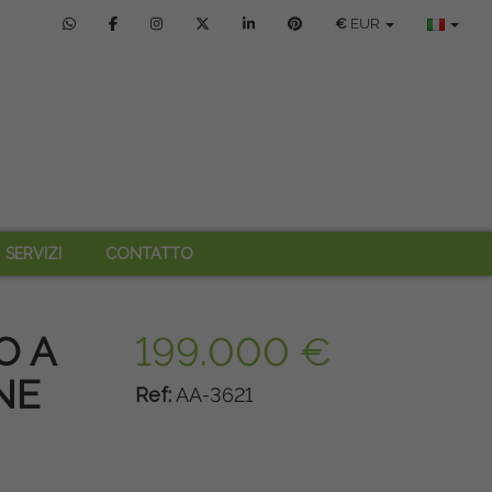
€
EUR
SERVIZI
CONTATTO
O A
199.000 €
NE
Ref:
AA-3621