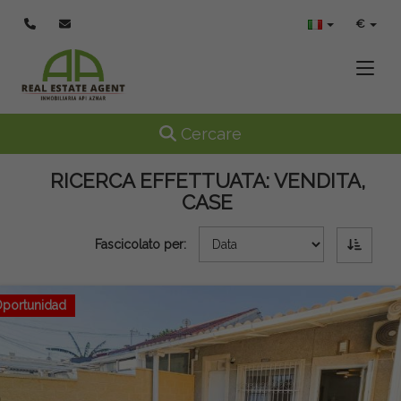
€
Toggle
Toggle navigation
Cercare
RICERCA EFFETTUATA:
VENDITA,
CASE
Fascicolato per:
portunidad