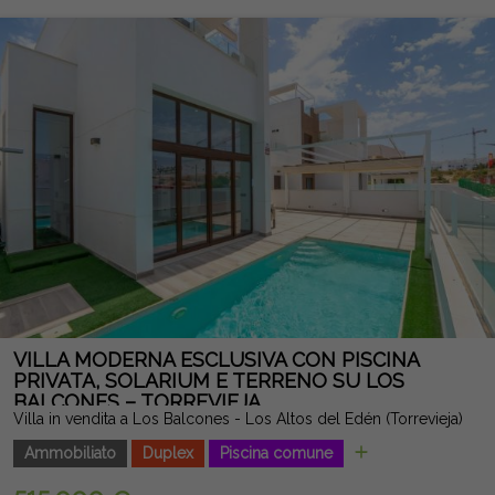
venduta arredata (eccetto per i mobili del soggiorno), ha
armadi in tutte le camere da letto, accesso diretto dalla strada
e parcheggio all'interno del terreno privato. La sua eccellente
posizione permette di godersi supermercati, ristoranti, caffè,
centri commerciali e tutti i servizi a pochi minuti di distanza,
rendendolo un'opzione ideale sia per la vita tutto l'anno sia per
vacanze o investimenti. Un'opportunità magnifica per godersi
lo stile di vita mediterraneo in una casa pronta a trasferirsi. Nota
legale: Tasse e costi non inclusi. Le informazioni fornite sono
indicative e non vincolanti dal punto di vista legale, e possono
contenere errori.
VILLA MODERNA ESCLUSIVA CON PISCINA
PRIVATA, SOLARIUM E TERRENO SU LOS
BALCONES – TORREVIEJA
Villa in vendita a Los Balcones - Los Altos del Edén (Torrevieja)
Ammobiliato
Duplex
Piscina comune