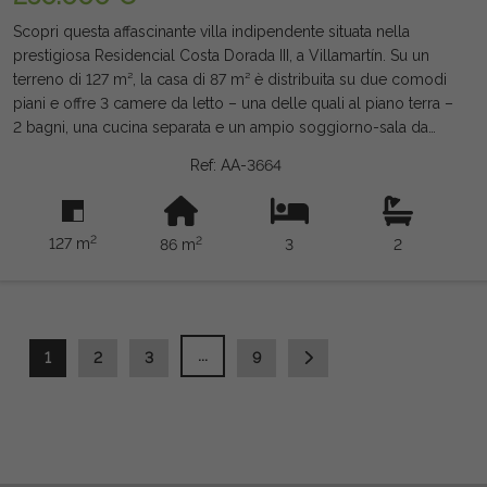
Scopri questa affascinante villa indipendente situata nella
prestigiosa Residencial Costa Dorada III, a Villamartín. Su un
terreno di 127 m², la casa di 87 m² è distribuita su due comodi
piani e offre 3 camere da letto – una delle quali al piano terra –
2 bagni, una cucina separata e un ampio soggiorno-sala da
pranzo con camino che dona calore e carattere alla casa.
Ref: AA-3664
L'orientamento sud e le sue tre terrazze permettono di godere
del sole e dell'eccellente clima mediterraneo tutto l'anno. La
proprietà dispone anche di un ingresso privato per un veicolo
2
2
127 m
86 m
3
2
ed è completamente arredata e dotata di aria condizionata. La
residenziale dispone di una piscina comune, rendendo questa
proprietà un'opportunità ideale per vivere, godersi le vacanze
o investire in una delle zone più ambite della Costa Blanca.
Tasse e commissioni non incluse. Le informazioni fornite sono
...
1
2
3
9
indicative e non vincolanti dal punto di vista legale, e possono
contenere errori.