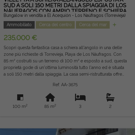
spiaggia di Los Locos si trova a soli 1 km di distanza. Una
SUD A SOLI 150 METRI DALLA SPIAGGIA DI LOS
NÁUFRAGOS CON AMPIO TERRENO E SCHIERA
proprietà ideale come residenza permanente, seconda dimora
Bungalow in vendita a El Acequión - Los Naúfragos (Torrevieja)
o investimento, grazie alla sua spaziosità, alle sue eccellenti
qualità e alla sua posizione privilegiata in una delle zone
Ammobiliato
Cerca del centro
Cerca del mar
migliori di Torrevieja. Nota legale: Tasse e costi non inclusi. Le
235.000 €
informazioni fornite sono indicative e non vincolanti dal punto
di vista legale, e possono contenere errori.
Scopri questa fantastica casa a schiera all'angolo in una delle
zone più richieste di Torrevieja, Playa de Los Náufragos. Con
85 m² costruiti su un terreno di 100 m² e esposto a sud, questa
proprietà gode di un'ottima luminosità tutto l'anno ed è situata
a soli 150 metri dalla spiaggia. La casa semi-ristrutturata offre
uno spazio ampio e confortevole per tutta la famiglia, con 3
Ref: AA-3675
camere doppie, 1 bagno completo e 1 WC, rappresentando
un'opzione ideale sia come residenza abituale, seconda casa o
investimento per affitti vacanze. Tra i miglioramenti vi sono il
2
2
100 m
85 m
3
2
rinforzo delle fondamenta con acciaio e cemento, oltre a
cerniere rinforzate, che conferiscono maggiore solidità e
tranquillità. All'esterno dispone di una grande terrazza privata e
di un patio sul retro, perfetto per godersi il clima mediterraneo,
organizzare riunioni all'aperto o semplicemente rilassarsi. La