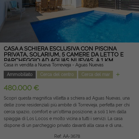
La sua posizione privilegiata consente un facile accesso a
supermercati, centri commerciali, ristoranti, scuole, aree
sportive e tutti i servizi necessari, rendendolo un'ottima
opzione sia come residenza permanente, seconda casa o
investimento. Una proprietà dal fascino, spaziosa e eccellenti
caratteristiche, progettata per godere dello stile di vita
mediterraneo autentico. Nota legale: Tasse e costi non inclusi.
CASA A SCHIERA ESCLUSIVA CON PISCINA
Le informazioni fornite sono indicative e non vincolanti dal
PRIVATA, SOLARIUM, 5 CAMERE DA LETTO E
PARCHEGGIO AD AGUAS NUEVAS, A 1 KM
punto di vista legale, e possono contenere errori.
Casa in vendita a Nueva Torrevieja - Aguas Nuevas
DALLA SPIAGGIA
Ammobiliato
Cerca del centro
Cerca del mar
480.000 €
Scopri questa magnifica villetta a schiera ad Aguas Nuevas, una
delle zone residenziali più ambite di Torrevieja, perfetta per chi
cerca spazio, comfort e un'ottima posizione, a soli 1 km dalla
spiaggia di Los Locos e molto vicina a tutti i servizi. La casa
dispone di un parcheggio privato davanti alla casa e di una
fantastica terrazza con piscina privata, ideale per godersi il
Ref: AA-3678