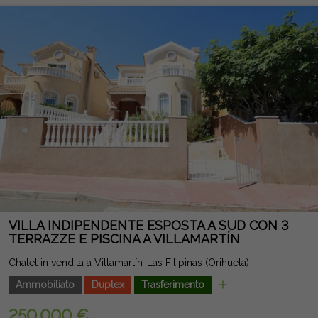
sia per le vacanze che per la residenza abituale. La sua
eccellente posizione, in una zona tranquilla e consolidata,
permette l'accesso in pochi minuti a supermercati, ristoranti,
centri commerciali, l'Ospedale Universitario di Torrevieja e le
migliori spiagge della Costa Blanca. Un'ottima opportunità per
chi cerca una casa pronta a trasferirsi, con tutti i servizi nelle
vicinanze e in un'urbanizzazione con eccellenti aree comuni.
Nota legale: Tasse e costi non inclusi. Le informazioni fornite
sono indicative e non vincolanti dal punto di vista legale, e
possono contenere errori.
VILLA INDIPENDENTE ESPOSTA A SUD CON 3
TERRAZZE E PISCINA A VILLAMARTÍN
Chalet in vendita a Villamartín-Las Filipinas (Orihuela)
Ammobiliato
Duplex
Trasferimento
250.000 €