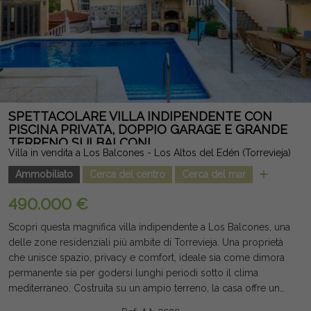
commerciali, spiagge e tutti i servizi. Una casa ideale come
residenza abituale, seconda casa o investimento, che combina
design, spazio, privacy e una posizione privilegiata. Nota
legale: Tasse e costi non inclusi. Le informazioni fornite sono
indicative e non vincolanti dal punto di vista legale, e possono
contenere errori.
SPETTACOLARE VILLA INDIPENDENTE CON
PISCINA PRIVATA, DOPPIO GARAGE E GRANDE
TERRENO SUI BALCONI
Villa in vendita a Los Balcones - Los Altos del Edén (Torrevieja)
Ammobiliato
Cerca del centro
Cerca del mar
490.000 €
Scopri questa magnifica villa indipendente a Los Balcones, una
delle zone residenziali più ambite di Torrevieja. Una proprietà
che unisce spazio, privacy e comfort, ideale sia come dimora
permanente sia per godersi lunghi periodi sotto il clima
mediterraneo. Costruita su un ampio terreno, la casa offre un
ambiente tranquillo circondato dal verde, con ampi spazi