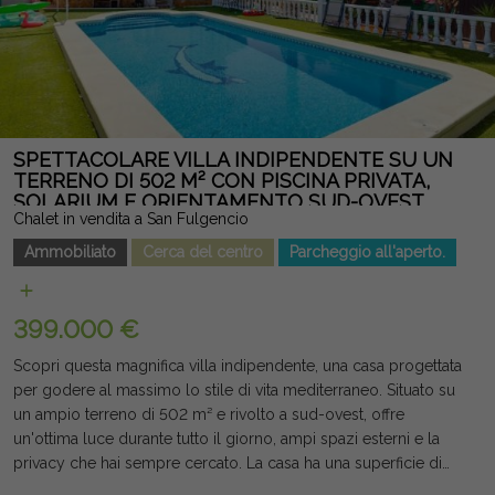
tutto l'anno, godersi le vacanze o fare un eccellente
investimento in una delle zone più ambite di Torrevieja. Nota
legale: Tasse e costi non inclusi. Le informazioni fornite sono
indicative e non vincolanti dal punto di vista legale, e possono
contenere errori.
SPETTACOLARE VILLA INDIPENDENTE SU UN
TERRENO DI 502 M² CON PISCINA PRIVATA,
SOLARIUM E ORIENTAMENTO SUD-OVEST
Chalet in vendita a San Fulgencio
Ammobiliato
Cerca del centro
Parcheggio all'aperto.
399.000 €
Scopri questa magnifica villa indipendente, una casa progettata
per godere al massimo lo stile di vita mediterraneo. Situato su
un ampio terreno di 502 m² e rivolto a sud-ovest, offre
un'ottima luce durante tutto il giorno, ampi spazi esterni e la
privacy che hai sempre cercato. La casa ha una superficie di
150 m², distribuita in 3 grandi camere da letto, 2 bagni, una