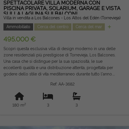
fornite sono indicative e non vincolanti dal punto di vista legale,
SPETTACOLARE VILLA MODERNA CON
e possono contenere errori.
PISCINA PRIVATA, SOLARIUM, GARAGE E VISTA
SULLA LAGUNA SUI BALCONI
Villa in vendita a Los Balcones - Los Altos del Edén (Torrevieja)
Ammobiliato
Cerca del centro
Cerca del mar
495.000 €
Scopri questa esclusiva villa di design moderno in una delle
zone residenziali più prestigiose di Torrevieja, Los Balcones.
Una casa che si distingue per la sua spaziosità, le sue
eccellenti qualità e una distribuzione attenta, progettata per
godere dello stile di vita mediterraneo durante tutto l'anno.
Con 180 m² costruiti, la proprietà è distribuita su tre piani più
Ref: AA-3682
uno spettacolare solarium di 30 m², il tutto su un terreno
privato con magnifiche aree esterne e un'elegante piscina
privata di 17 m², ideale per rilassarsi in un ambiente di massima
2
180 m
3
3
privacy. Il piano principale offre un ampio e luminoso
soggiorno-sala da pranzo con cucina open space, grandi
finestre che inondano la casa di luce naturale, una camera da
letto, un bagno completo e un bagno per gli ospiti. Al primo