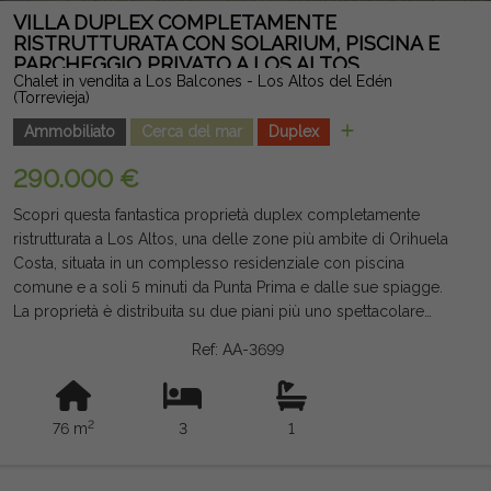
minuti in auto dalle migliori spiagge della Costa Blanca. Una
VILLA DUPLEX COMPLETAMENTE
casa moderna, pronta a entrare in casa e con grande
RISTRUTTURATA CON SOLARIUM, PISCINA E
PARCHEGGIO PRIVATO A LOS ALTOS
potenziale per essere utilizzata come residenza abituale,
Chalet in vendita a Los Balcones - Los Altos del Edén
seconda casa o investimento. Nota legale: Tasse e costi non
(Torrevieja)
inclusi. Le informazioni fornite sono indicative e non vincolanti
Ammobiliato
Cerca del mar
Duplex
dal punto di vista legale, e possono contenere errori.
290.000 €
Scopri questa fantastica proprietà duplex completamente
ristrutturata a Los Altos, una delle zone più ambite di Orihuela
Costa, situata in un complesso residenziale con piscina
comune e a soli 5 minuti da Punta Prima e dalle sue spiagge.
La proprietà è distribuita su due piani più uno spettacolare
solarium privato di circa 28 m² con vista libera e la piscina. Al
Ref: AA-3699
piano terra si trova una grande terrazza anteriore, un portico,
un luminoso soggiorno-pranzo, una cucina attrezzata (senza
lavatrice), una grande dispensa, una camera doppia con
2
76 m
3
1
armadio incorporato, bagno con doccia e deposito. Al piano
superiore c'è una camera doppia con balcone, una camera
singola e l'accesso al solarium tramite una scala interna. È