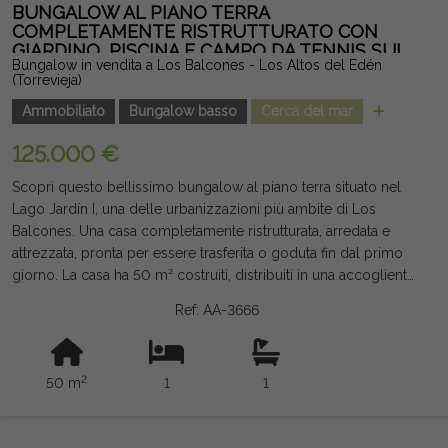
BUNGALOW AL PIANO TERRA
COMPLETAMENTE RISTRUTTURATO CON
GIARDINO, PISCINA E CAMPO DA TENNIS SUI
Bungalow in vendita a Los Balcones - Los Altos del Edén
BALCONI
(Torrevieja)
Ammobiliato
Bungalow basso
Cerca del mar
125.000 €
Scopri questo bellissimo bungalow al piano terra situato nel
Lago Jardín I, una delle urbanizzazioni più ambite di Los
Balcones. Una casa completamente ristrutturata, arredata e
attrezzata, pronta per essere trasferita o goduta fin dal primo
giorno. La casa ha 50 m² costruiti, distribuiti in una accogliente
camera da letto, un bagno moderno, una cucina open space e
Ref: AA-3666
un luminoso soggiorno-pranzo con aria condizionata.
All'esterno ha un piacevole giardino piastrellato, perfetto per
rilassarsi, mangiare all'aperto o godersi l'eccellente clima
2
50 m
1
1
mediterraneo tutto l'anno. Situata in una zona residenziale
molto ben curata che offre una magnifica piscina comune, un
beach bar e un campo da tennis, offrendo un ambiente ideale