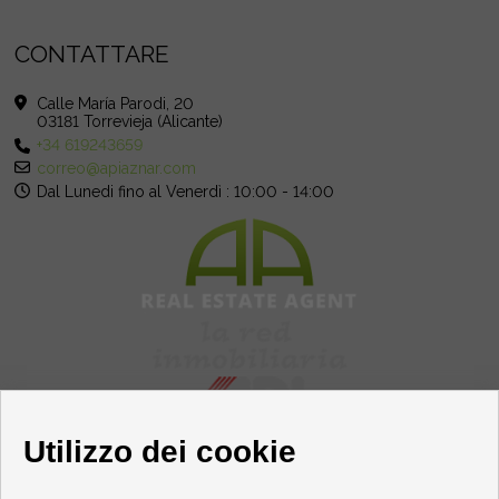
CONTATTARE
Calle María Parodi, 20
03181 Torrevieja (Alicante)
+34 619243659
correo@apiaznar.com
Dal Lunedi fino al Venerdì : 10:00 - 14:00
Utilizzo dei cookie