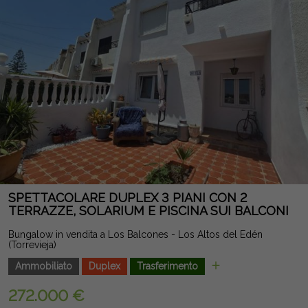
sua eccellente posizione permette di andare a piedi fino alla
spiaggia e godere di tutti i servizi necessari: supermercati,
ristoranti, trasporti pubblici, centri sanitari e aree ricreative.
Un'opportunità eccezionale per vivere sul mare in una casa
spaziosa e luminosa, con il valore aggiunto di essere una
villetta a schiera all'angolo in una delle migliori zone di
Torrevieja. Nota legale: Tasse e costi non inclusi. Le
informazioni fornite sono indicative e non vincolanti dal punto
di vista legale, e possono contenere errori.
SPETTACOLARE DUPLEX 3 PIANI CON 2
TERRAZZE, SOLARIUM E PISCINA SUI BALCONI
Bungalow in vendita a Los Balcones - Los Altos del Edén
(Torrevieja)
Ammobiliato
Duplex
Trasferimento
272.000 €