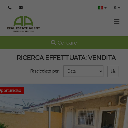
€
Toggle
Toggle navigation
Cercare
RICERCA EFFETTUATA:
VENDITA
Fascicolato per:
portunidad