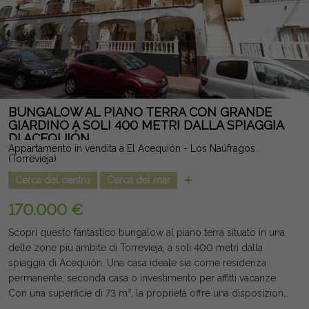
commerciali, scuole, campi da golf e le spiagge di Orihuela
Costa e Torrevieja, situate a pochi minuti di distanza. Una
proprietà dal design moderno, finiture eccellenti e una
posizione privilegiata che riunisce tutte le qualità per godere
dello stile di vita autentico mediterraneo. Nota legale: Tasse e
costi non inclusi. Le informazioni fornite sono indicative e non
vincolanti dal punto di vista legale, e possono contenere errori.
BUNGALOW AL PIANO TERRA CON GRANDE
GIARDINO A SOLI 400 METRI DALLA SPIAGGIA
DI ACEQUIÓN
Appartamento in vendita a El Acequión - Los Naúfragos
(Torrevieja)
Cerca del centro
Cerca del mar
170.000 €
Scopri questo fantastico bungalow al piano terra situato in una
delle zone più ambite di Torrevieja, a soli 400 metri dalla
spiaggia di Acequión. Una casa ideale sia come residenza
permanente, seconda casa o investimento per affitti vacanze.
Con una superficie di 73 m², la proprietà offre una disposizione
confortevole con 2 grandi camere da letto, 1 bagno, 1 bagno,