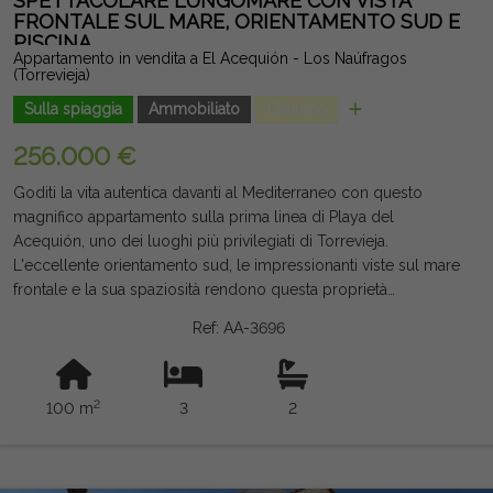
SPETTACOLARE LUNGOMARE CON VISTA
di vista legale, e possono contenere errori.
FRONTALE SUL MARE, ORIENTAMENTO SUD E
PISCINA
Appartamento in vendita a El Acequión - Los Naúfragos
(Torrevieja)
Sulla spiaggia
Ammobiliato
Centrico
256.000 €
Goditi la vita autentica davanti al Mediterraneo con questo
magnifico appartamento sulla prima linea di Playa del
Acequión, uno dei luoghi più privilegiati di Torrevieja.
L'eccellente orientamento sud, le impressionanti viste sul mare
frontale e la sua spaziosità rendono questa proprietà
un'opportunità unica sia per vivere tutto l'anno sia per godersi
Ref: AA-3696
una vacanza indimenticabile. Con 100 m² costruiti, la casa offre
una disposizione confortevole con 3 grandi camere da letto, 2
bagni completi, un soggiorno-sala da pranzo luminosa e una
2
100 m
3
2
cucina indipendente completamente funzionale. La sua ampia
terrazza di 12 m², con viste panoramiche sul Mediterraneo, è lo
spazio ideale per fare colazione al sole, rilassarsi o
contemplare il mare tutto l'anno. La proprietà è venduta