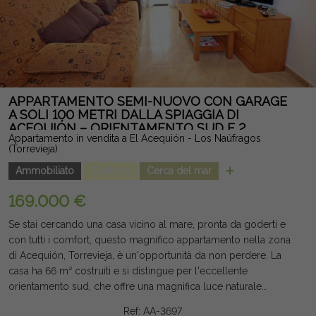
APPARTAMENTO SEMI-NUOVO CON GARAGE
A SOLI 100 METRI DALLA SPIAGGIA DI
ACEQUIÓN – ORIENTAMENTO SUD E 2
Appartamento in vendita a El Acequión - Los Naúfragos
CAMERE
(Torrevieja)
Ammobiliato
Centrico
Cerca del mar
169.000 €
Se stai cercando una casa vicino al mare, pronta da goderti e
con tutti i comfort, questo magnifico appartamento nella zona
di Acequión, Torrevieja, è un'opportunità da non perdere. La
casa ha 66 m² costruiti e si distingue per l'eccellente
orientamento sud, che offre una magnifica luce naturale
durante tutto il giorno, creando un'atmosfera calda e
Ref: AA-3697