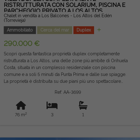
casa moderna, pronta a entrare in casa e con grande
RISTRUTTURATA CON SOLARIUM, PISCINA E
PARCHEGGIO PRIVATO A LOS ALTOS
potenziale per essere utilizzata come residenza abituale,
Chalet in vendita a Los Balcones - Los Altos del Edén
seconda casa o investimento. Nota legale: Tasse e costi non
(Torrevieja)
inclusi. Le informazioni fornite sono indicative e non vincolanti
Ammobiliato
Cerca del mar
Duplex
dal punto di vista legale, e possono contenere errori.
290.000 €
Scopri questa fantastica proprietà duplex completamente
ristrutturata a Los Altos, una delle zone più ambite di Orihuela
Costa, situata in un complesso residenziale con piscina
comune e a soli 5 minuti da Punta Prima e dalle sue spiagge.
La proprietà è distribuita su due piani più uno spettacolare
solarium privato di circa 28 m² con vista libera e la piscina. Al
Ref: AA-3699
piano terra si trova una grande terrazza anteriore, un portico,
un luminoso soggiorno-pranzo, una cucina attrezzata (senza
lavatrice), una grande dispensa, una camera doppia con
2
76 m
3
1
armadio incorporato, bagno con doccia e deposito. Al piano
superiore c'è una camera doppia con balcone, una camera
singola e l'accesso al solarium tramite una scala interna. È
venduta arredata (eccetto per i mobili del soggiorno), ha