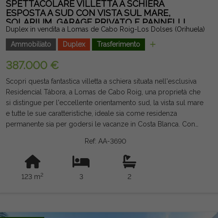
SPETTACOLARE VILLETTA A SCHIERA
ESPOSTA A SUD CON VISTA SUL MARE,
SOLARIUM, GARAGE PRIVATO E PANNELLI
Duplex in vendita a Lomas de Cabo Roig-Los Dolses (Orihuela)
SOLARI A LOMAS DE CABO ROIG
Ammobiliato
Duplex
Trasferimento
387.000 €
Scopri questa fantastica villetta a schiera situata nell'esclusiva
Residencial Tábora, a Lomas de Cabo Roig, una proprietà che
si distingue per l'eccellente orientamento sud, la vista sul mare
e tutte le sue caratteristiche, ideale sia come residenza
permanente sia per godersi le vacanze in Costa Blanca. Con
una superficie costruita di 123 m², la proprietà offre una
Ref: AA-3690
disposizione confortevole e funzionale. Dispone di tre grandi
camere da letto, una delle quali al piano terra, e due bagni
completi dotati di riscaldamento a pavimento per un maggiore
2
123 m
3
2
comfort durante tutto l'anno. Il luminoso soggiorno-sala da
pranzo è integrato con una cucina moderna e offre accesso a
un pratico patio. Al piano superiore troverai una grande
terrazza con splendide viste sul mare, oltre a uno spettacolare