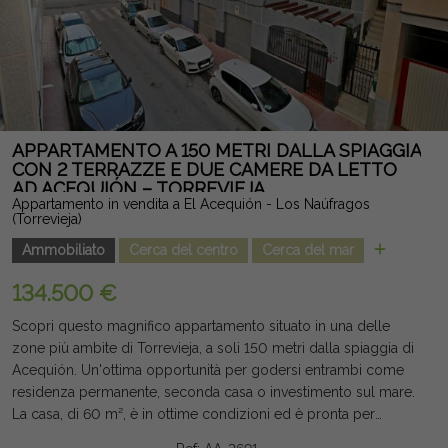
residenza abituale, seconda casa o investimento, che combina
design, spazio, privacy e una posizione privilegiata. Nota
legale: Tasse e costi non inclusi. Le informazioni fornite sono
indicative e non vincolanti dal punto di vista legale, e possono
contenere errori.
APPARTAMENTO A 150 METRI DALLA SPIAGGIA
CON 2 TERRAZZE E DUE CAMERE DA LETTO
AD ACEQUIÓN – TORREVIEJA
Appartamento in vendita a El Acequión - Los Naúfragos
(Torrevieja)
Ammobiliato
Cerca del centro
Cerca del mar
134.500 €
Scopri questo magnifico appartamento situato in una delle
zone più ambite di Torrevieja, a soli 150 metri dalla spiaggia di
Acequión. Un'ottima opportunità per godersi entrambi come
residenza permanente, seconda casa o investimento sul mare.
La casa, di 60 m², è in ottime condizioni ed è pronta per
essere installata. Dispone di due grandi camere doppie, un