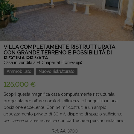
VILLA COMPLETAMENTE RISTRUTTURATA
CON GRANDE TERRENO E POSSIBILITÀ DI
PISCINA PRIVATA
Casa in vendita a El Chaparral (Torrevieja)
Ammobiliato
Nuovo ristrutturato
125.000 €
Scopri questa magnifica casa completamente ristrutturata,
progettata per offrire comfort, efficienza e tranquillità in una
posizione eccellente. Con 54 m² costruiti e un ampio
appezzamento privato di 30 m², dispone di spazio sufficiente
per creare un'area ricreativa con barbecue e persino installare
una piscina privata. La proprietà, esposta a est, gode di
Ref: AA-3700
un'ottima luce per gran parte della giornata. L'interno è stato