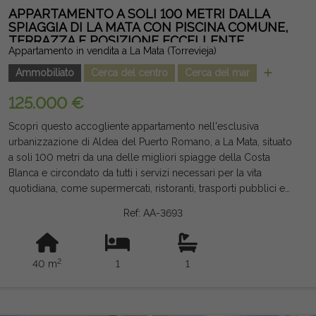
APPARTAMENTO A SOLI 100 METRI DALLA
SPIAGGIA DI LA MATA CON PISCINA COMUNE,
TERRAZZA E POSIZIONE ECCELLENTE
Appartamento in vendita a La Mata (Torrevieja)
Ammobiliato
Cerca del centro
Cerca del mar
125.000 €
Scopri questo accogliente appartamento nell'esclusiva
urbanizzazione di Aldea del Puerto Romano, a La Mata, situato
a soli 100 metri da una delle migliori spiagge della Costa
Blanca e circondato da tutti i servizi necessari per la vita
quotidiana, come supermercati, ristoranti, trasporti pubblici e
aree ricreative. La casa, di circa 40 m², offre una disposizione
Ref: AA-3693
pratica e funzionale con una camera da letto, un bagno, un
soggiorno-pranzo con una cucinetta integrata e una piacevole
terrazza esposta a ovest, perfetta per godersi il sole del
2
40 m
1
1
pomeriggio tutto l'anno. Situata al secondo piano senza
ascensore, fa parte di un complesso residenziale con piscina
comune, un valore aggiunto per godersi il clima mediterraneo
sia durante le vacanze che durante tutto l'anno. Grazie