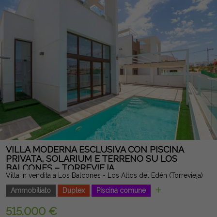
all'eccellente posizione sul mare e al suo grande potenziale di
redditività, questa proprietà rappresenta un'opportunità
magnifica sia come seconda casa sia come investimento per
vacanze o affitti a lungo termine. Nota legale: Tasse e costi non
inclusi. Le informazioni fornite sono indicative e non vincolanti
dal punto di vista legale, e possono contenere errori.
VILLA MODERNA ESCLUSIVA CON PISCINA
PRIVATA, SOLARIUM E TERRENO SU LOS
BALCONES – TORREVIEJA
Villa in vendita a Los Balcones - Los Altos del Edén (Torrevieja)
Ammobiliato
Duplex
Piscina comune
515.000 €