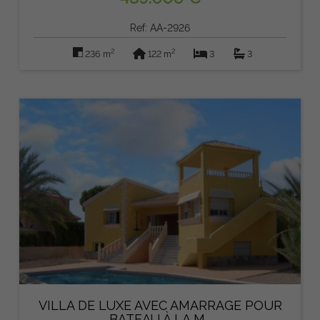
Ref: AA-2926
2
2
236 m
122 m
3
3
VILLA DE LUXE AVEC AMARRAGE POUR
BATEAU À LA M...