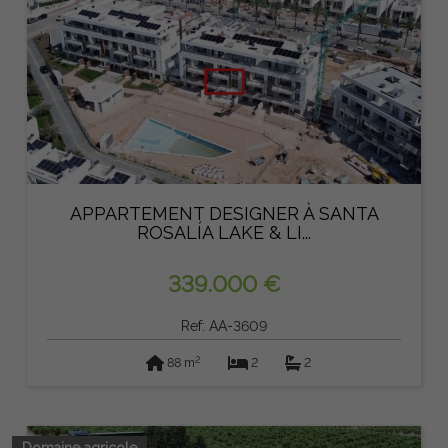
APPARTEMENT DESIGNER À SANTA
ROSALÍA LAKE & LI...
339.000 €
Ref: AA-3609
2
88 m
2
2
Domaine agricole