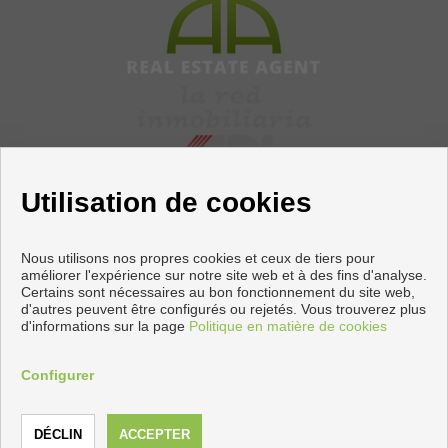
Utilisation de cookies
Nous utilisons nos propres cookies et ceux de tiers pour
améliorer l'expérience sur notre site web et à des fins d'analyse.
Certains sont nécessaires au bon fonctionnement du site web,
Appartements et maisons à vendre à Torrevieja
d'autres peuvent être configurés ou rejetés. Vous trouverez plus
d'informations sur la page
Politique en matière de cookies
Copyright © 2026 Apiaznar. |
Avis Légal
|
politique de protection
des données
|
Cookies policy
Configurer
Développé près
Inmoenter