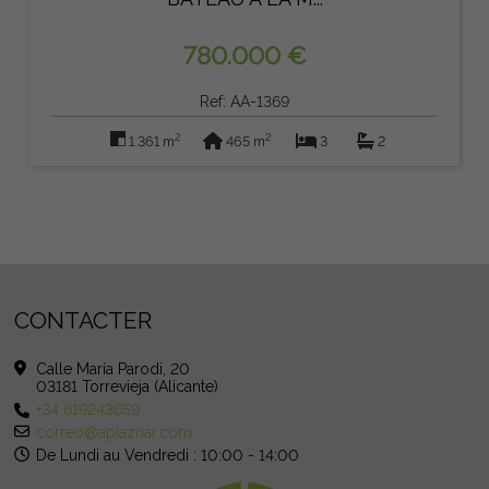
780.000 €
Ref: AA-1369
2
2
1.361 m
465 m
3
2
CONTACTER
Calle María Parodi, 20
03181 Torrevieja (Alicante)
+34 619243659
correo@apiaznar.com
De Lundi au Vendredi : 10:00 - 14:00