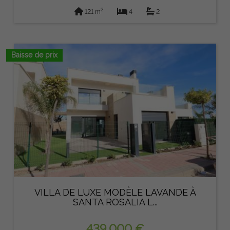
2
121 m
4
2
Baisse de prix
VILLA DE LUXE MODÈLE LAVANDE À
SANTA ROSALIA L...
439.000 €