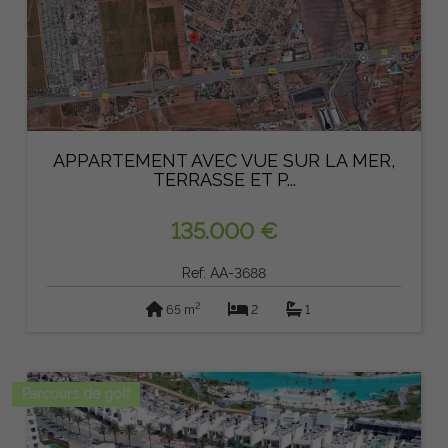
APPARTEMENT AVEC VUE SUR LA MER,
TERRASSE ET P...
135.000 €
Ref: AA-3688
2
65 m
2
1
Parcours de golf