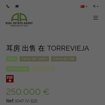
€
Toggle
耳房 出售 在 TORREVIEJA
Atico
Cerca del centro
Cerca del mar
Primera linea
Vistas al mar
250.000 €
Ref:
1047 (V-112)