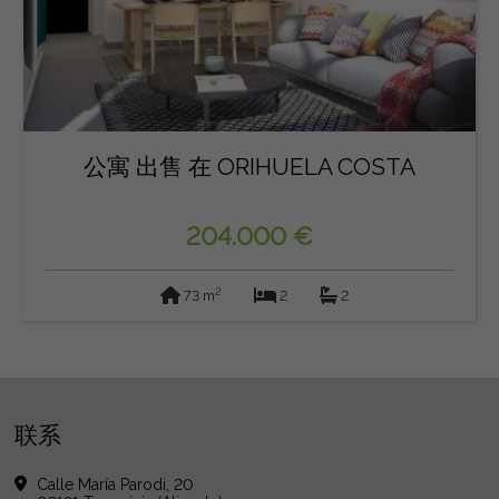
公寓 出售 在 ORIHUELA COSTA
204.000 €
2
73 m
2
2
联系
Calle María Parodi, 20