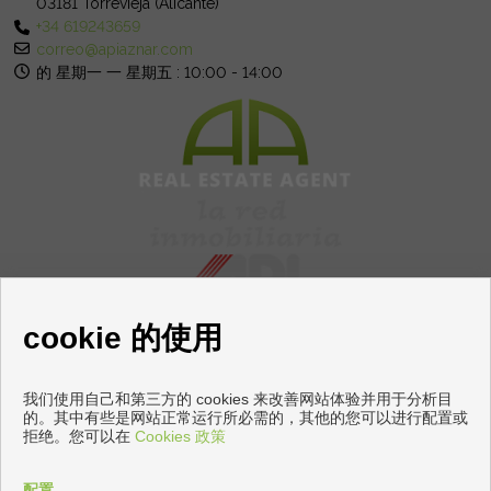
03181 Torrevieja (Alicante)
+34 619243659
correo@apiaznar.com
的 星期一 一 星期五 : 10:00 - 14:00
cookie 的使用
我们使用自己和第三方的 cookies 来改善网站体验并用于分析目
出售地板和住房托雷维耶哈
的。其中有些是网站正常运行所必需的，其他的您可以进行配置或
拒绝。您可以在
Cookies 政策
Copyright © 2026 Apiaznar. |
免责声明
|
数据保护政策
|
Cookies
policy
配置