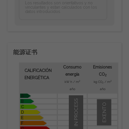
Los resultados son orientativos y no
vinculantes y estan calculados con los
datos introducidos.
能源证书
Consumo
Emisiones
CALIFICACIÓN
energía
CO
2
ENERGÉTICA
2
2
kW h / m
kg CO
/ m
2
año
año
A
IN PROCESS
B
EXENTO
C
D
E
F
G