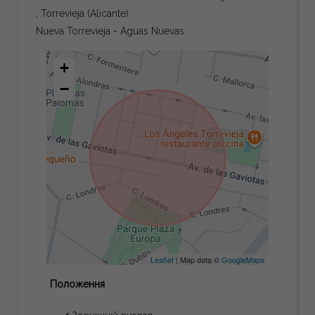
, Torrevieja (Alicante)
Nueva Torrevieja - Aguas Nuevas
+
−
Leaflet
| Map data ©
GoogleMaps
Положення