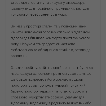
створюють гостинну та вишукану атмосферу,
ідеальну як для постійного проживання, так і для
тривалого перебування біля моря.
Він має 3 просторі спальні та 3 повноцінні ванні
кімнати, включаючи головну спальню з підігрівом
підлоги для більшого комфорту протягом усього
року. Нерухомість продається частково
мебльованою та обладнаною технікою, готова до
заселення.
Завдяки своїй чудовій південній орієнтації, будинок
насолоджується сонцем протягом усього дня, що
ще більше підкреслює його вражаючі відкриті
простори. Вілла пропонує чудовий приватний
басейн, просторі тераси й патіо, які створюють
справжню курортну атмосферу, ідеальну для
відпочинку, відпочинку з родиною та друзями або