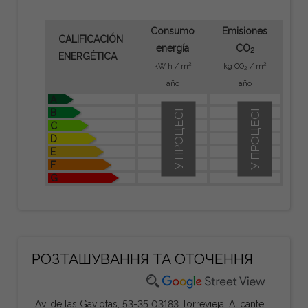
Consumo
Emisiones
CALIFICACIÓN
energía
CO
2
ENERGÉTICA
2
2
kW h / m
kg CO
/ m
2
año
año
A
B
У ПРОЦЕСІ
У ПРОЦЕСІ
C
D
E
F
G
РОЗТАШУВАННЯ ТА ОТОЧЕННЯ
Av. de las Gaviotas, 53-35 03183 Torrevieja, Alicante.