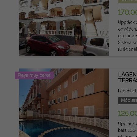
skatter in
170.0
Upptäck d
områden,
eller investering för sem
2 stora s
funktione
stora attr
medelhavs
utomhusavkopplingsplats. Fastigheten s
LÄGEN
Playa muy cerca
in. Dess 
TERRA
kollektivtrafik och alla
Torreviejas kust erbjuder. Juridisk notis: 
Lägenhet t
juridiskt 
Möbler
125.0
Upptäck d
bara 100 
såsom stormarkn