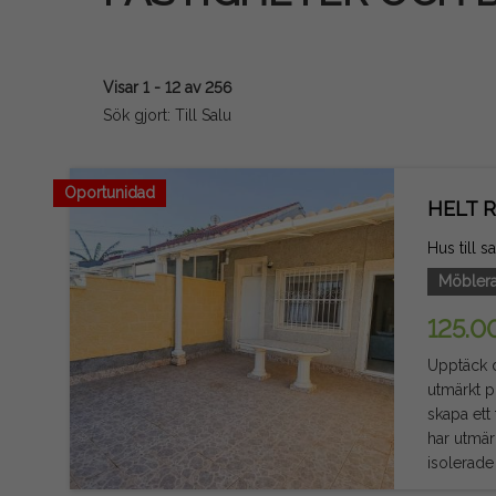
Visar 1 - 12 av 256
Sök gjort: Till Salu
Oportunidad
HELT 
Hus till s
Möbler
125.0
Upptäck d
utmärkt p
skapa ett frit
har utmär
isolerade
sanitet. Med tanke på komfort och säkerhet har den en bepansrad trepunktsstängd entrédörr, Wi-Fi-ansluten