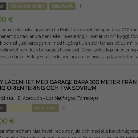
och inte juridiskt bindande, och kan innehålla fel.
ad
Cerca del centro
Nära havet
00 €
enna fantastiska lägenhet i La Mata (Torrevieja), belägen bara 100 met
ad, andra hem eller investering. Huset är 70 m² byggt, fördelat på 2 sovrum, 1 badrum,
k och ett ljust vardagsrum med tillgång till en stor terrass på 10 m², per
klimatet och dess behagliga havsutsikt. Dess sydostliga orientering g
ngen utan hiss, säljs lägenheten fullt möblerad och utrustad med
 redo att flytta in. Dessutom har bostadsområdet en gemensam pool
 du kan promenera till stranden, samt till stormarknader,
ger, kaféer, apotek, parker och alla nödvändiga tjänster. Alicante flyg
Y LÄGENHET MED GARAGE BARA 100 METER FRÅ
est eftertraktade områden.
LIG ORIENTERING OCH TVÅ SOVRUM
otis: Avgifter och skatter ingår ej. Informationen som ges är indikativ o
lla fel.
till salu i El Acequión - Los Naúfragos (Torrevieja)
ad
Centrico
Nära havet
00 €
ar efter ett hem nära havet, redo att njuta och med alla bekvämlighete