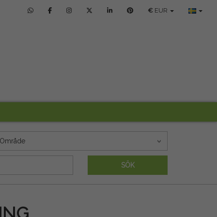
€
EUR
Område
SÖK
ING