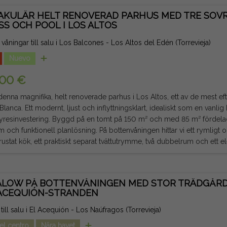
 en gemensam pool och det finns möjlighet att skaffa ett valfritt ga
AKULÄR HELT RENOVERAD PARHUS MED TRE SOV
en av alla tjänster, stormarknader, restauranger,
SS OCH POOL I LOS ALTOS
och kollektivtrafik, har denna fastighet alla egenskaper som krävs för a
ring med stor potential för lönsamhet. En exceptionell möjlighet att njuta av oöverträffad
 våningar till salu i Los Balcones - Los Altos del Edén (Torrevieja)
stilen vid stranden. Juridisk notis: Avgifter och skatter ingår ej. Informationen som ges
Nuevo
iv och inte juridiskt bindande, och kan innehålla fel.
000 €
enna magnifika, helt renoverade parhus i Los Altos, ett av de mest 
Blanca. Ett modernt, ljust och inflyttningsklart, idealiskt som en vanlig
omt på 150 m² och med 85 m² fördelad på två våningar, erbjuder den
 och funktionell planlösning. På bottenvåningen hittar vi ett rymlig
trustat kök, ett praktiskt separat tvättutrymme, två dubbelrum och ett elegant badr
r master bedroom, som har eget badrum och direkt tillgång till en stor
att njuta av solen och det behagliga medelhavsklimatet året runt. Huset har också en privat
 balkong och tillgång till en magnifik gemensam pool, vilket erbjuder e
LOW PÅ BOTTENVÅNINGEN MED STOR TRÄDGÅRD
ACEQUIÓN-STRANDEN
ader, restauranger, köpcentrum, skolor, golfbanor och stränderna i Or
 bort. En fastighet med modern design, utmärkta ytskikt och ett privilegierat läge
till salu i El Acequión - Los Naúfragos (Torrevieja)
la egenskaper för att njuta av den autentiska medelhavslivsstilen. Juridisk notis: Avgifter och
el centro
Nära havet