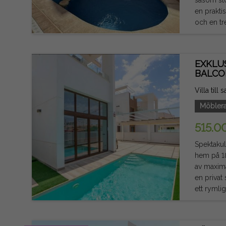
en prakti
och en trevli
utan hiss
medelhavsklimatet 
potential
EXKLU
semester- eller långtidsuthyr
BALCO
indikativ 
Villa till
Möbler
515.0
Spektakul
hem på 18
av maximal komfort och 
en privat si
ett rymli
om förva
och modernt 
stora sov