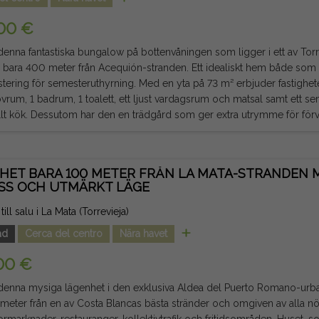
går ej. Informationen som ges är indikativ och inte juridiskt bindande, o
00 €
enna fantastiska bungalow på bottenvåningen som ligger i ett av Torre
 bara 400 meter från Acequión-stranden. Ett idealiskt hem både so
esteruthyrning. Med en yta på 73 m² erbjuder fastigheten en bekväm planlösning med
ovrum, 1 badrum, 1 toalett, ett ljust vardagsrum och matsal samt ett sem
llt kök. Dessutom har den en trädgård som ger extra utrymme för förvaring
aktion är den stora, helt asfalterade framträdgården, perfekt för att nju
klimatet året runt, organisera familjesammankomster eller skapa en t
äljs semimöblerad, utrustad med luftkonditionering och redo att flyttas
HET BARA 100 METER FRÅN LA MATA-STRANDEN 
utmärkta läge möjliggör promenadåtkomst till stranden samt till storma
SS OCH UTMÄRKT LÄGE
 nödvändiga tjänster. En magnifik möjlighet att njuta av havet och livskvaliteten som
Avgifter och skatter ingår ej. Informationen som ges är indikativ och inte
ill salu i La Mata (Torrevieja)
bindande, och kan innehålla fel.
ad
Cerca del centro
Nära havet
00 €
enna mysiga lägenhet i den exklusiva Aldea del Puerto Romano-urban
meter från en av Costa Blancas bästa stränder och omgiven av alla nö
ader, restauranger, kollektivtrafik och fritidsområden. Huset, som är cirka 40 m² stort, erbjuder