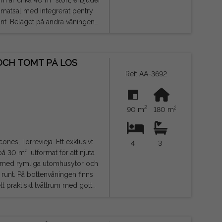
matsal med integrerat pentry
ingen
de för att njuta av
dra hem och som investering för
OCH TOMT PÅ LOS
Ref: AA-3692
2
2
90 m
180 m
nes, Torrevieja. Ett exklusivt
4
3
 30 m², utformat för att njuta
en finns
tt praktiskt tvättrum med gott
m² med vardagsrum och matsal
r två
ng till en terrass och en