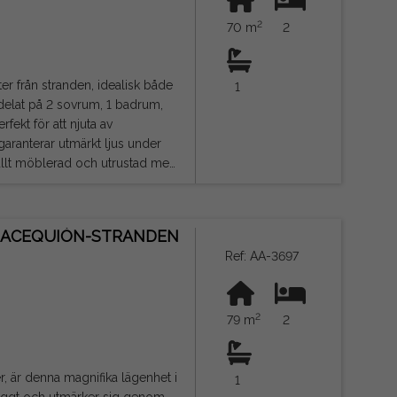
2
70 m
2
er från stranden, idealisk både
1
fekt för att njuta av
aranterar utmärkt ljus under
 och gemensamma avgifter på
plats ligger bara 35–40 minuters
N ACEQUIÓN-STRANDEN
Ref: AA-3697
ch inte juridiskt bindande, och
2
79 m
2
r, är denna magnifika lägenhet i
1