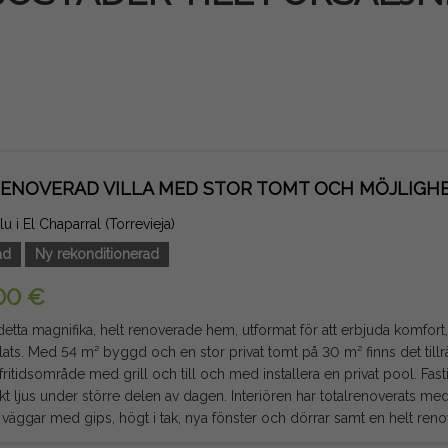
RENOVERAD VILLA MED STOR TOMT OCH MÖJLIGHET
alu i El Chaparral (Torrevieja)
ad
Ny rekonditionerad
00 €
etta magnifika, helt renoverade hem, utformat för att erbjuda komfort, 
lats. Med 54 m² byggd och en stor privat tomt på 30 m² finns det till
idsområde med grill och till och med installera en privat pool. Fastigheten, som vetter mot öster,
kt ljus under större delen av dagen. Interiören har totalrenoverats med
 väggar med gips, högt i tak, nya fönster och dörrar samt en helt reno