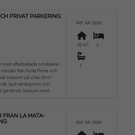
 justerbar belysning och
CH PRIVAT PARKERING
Ref: AA-3699
 hålla utomhusmöten eller skapa
änster. Dessutom ligger det bara
2
 10 minuter med bil från de
76 m
3
de mest eftertraktade områdena i
1
minuter från Punta Prima och
anda, ljust vardagsrum och
yggd garderob, badrum med
 och tillgång till solariet via
 FRÅN LA MATA-
er bort, vilket gör det till ett
ING
Ref: AA-3698
a