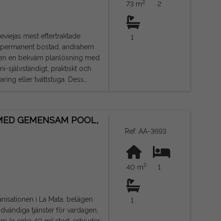
2
ch kan innehålla fel.
73 m
2
viejas mest eftertraktade
1
m permanent bostad, andrahem
i-självständigt, praktiskt och
 eller tvättstuga. Dess
ta av det utmärkta
revlig
MED GEMENSAM POOL,
rknader, butiker, restauranger,
Ref: AA-3693
2
40 m
1
isationen i La Mata, belägen
1
dvändiga tjänster för vardagen,