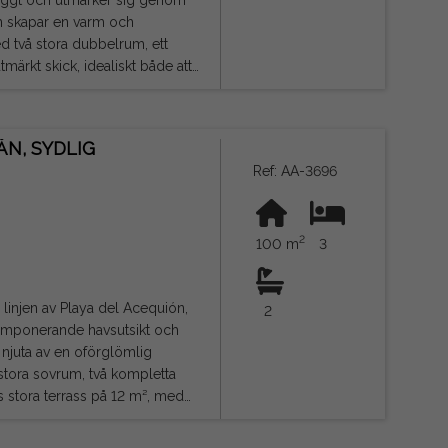
ch skapar en varm och
märkt skick, idealiskt både att
as mest eftertraktade områden.
promenad, samt stormarknader,
N, SYDLIG
änster för vardagen bara några
Ref: AA-3696
ad, som andra hem för semester
2
100 m
3
innehålla fel.
 linjen av Playa del Acequión,
2
, imponerande havsutsikt och
t njuta av en oförglömlig
s stora terrass på 12 m², med
len, koppla av eller betrakta