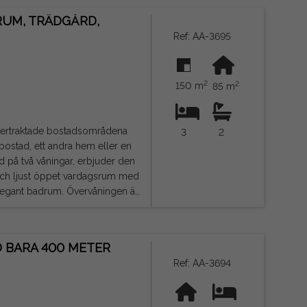
rageutrymme, ett mervärde i en
RUM, TRÄDGÅRD,
Ref: AA-3695
tt bli ditt hem vid havet eller
2
2
150 m
85 m
eftertraktade bostadsområdena
3
2
 bostad, ett andra hem eller en
t och ljust öppet vardagsrum med
um. Övervåningen är
 privat terrass, den perfekta
n idealisk miljö för vila och
 BARA 400 METER
Ref: AA-3694
ihuela Costa och Torrevieja,