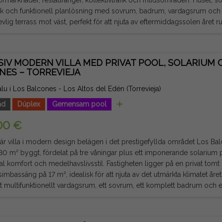
sk och funktionell planlösning med sovrum, badrum, vardagsrum och 
g terrass mot väst, perfekt för att njuta av eftermiddagssolen året runt. Beläget på andra vån
 är det en del av ett bostadskomplex med gemensam pool, ett extra vär
både på semester och året runt. Tack vare sitt utmärkta läge vid havet och sin stora
 för lönsamhet är denna fastighet en magnifik möjlighet både som an
SIV MODERN VILLA MED PRIVAT POOL, SOLARIUM 
ning. Juridisk notis: Avgifter och skatter ingår ej. Informationen som ges är
NES – TORREVIEJA
och inte juridiskt bindande, och kan innehålla fel.
 salu i Los Balcones - Los Altos del Edén (Torrevieja)
ad
Dúplex
Gemensam pool
00 €
är villa i modern design belägen i det prestigefyllda området Los Balco
0 m² byggt, fördelat på tre våningar plus ett imponerande solarium på
medelhavslivsstil. Fastigheten ligger på en privat tomt med rymliga utomhusytor och
mbassäng på 17 m², idealisk för att njuta av det utmärkta klimatet året runt. På bottenvåning
gt multifunktionellt vardagsrum, ett sovrum, ett komplett badrum och e
ringsutrymme. Bottenvåningen erbjuder ett ljust dagutrymme på 59 
öppet kök, samt ett sovrum, ett komplett badrum och en gästtoalett. Andra våningen rymme
rum med inbyggda garderober, ett elegant komplett badrum och tillgå