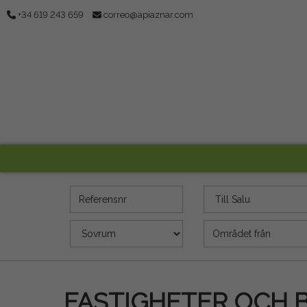
+34 619 243 659
correo@apiaznar.com
Referensnr
Erbjudande
Sovrum
Yta (m2)
FASTIGHETER OCH 