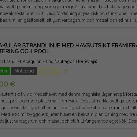
, Torrevieja, en möjlighet du inte får missa. Huset är 66 m² byggt och utmärker sig genom
kta sydliga orientering, som ger magnifikt naturligt ljus hela dagen o
. Dess fördelning är praktisk och funktionell, med två stora dubbelrum, ett
badrum, en gästtoalett, ett ljust vardagsrum och matsal och ett hus i ut
 använda för semester- eller bostadsuthyrning. Beläget i en halvny byggnad har det en
isk parkeringsplats, ett mycket uppskattat mervärde i ett av Torreviej
meter från Acequión-stranden kan du njuta av havet med en trevlig 
AKULÄR STRANDLINJE MED HAVSUTSIKT FRAMIFRÅ
ger, kaféer, kollektivtrafik, apotek, hälsocenter och alla nödvändiga tj
TERING OCH POOL
andetillstånd och garageutrymmet
terar denna fastighet en utmärkt möjlighet både som permanent bost
till salu i El Acequión - Los Naúfragos (Torrevieja)
ng med hög lönsamhet. Missa inte denna möjlighet att bo nära Medelhavet eller att göra
nden
Möblerad
Centrico
tering i ett av de områden med störst efterfrågan i Torrevieja. Juridisk notis: Avgifter och skatter
Informationen som ges är indikativ och inte juridiskt bindande, och kan 
000 €
tt autentiskt liv vid Medelhavet med denna magnifika lägenhet på första
mest privilegierade platserna i Torrevieja. Dess utmärkta sydliga läge
 gör denna fastighet till en unik möjlighet både att bo året runt och at
mpletta
tt ljust vardagsrum och matsal och ett fullt fungerande eget kök. Des
tsikt över Medelhavet, är den idealiska platsen för att äta frukost i so
erade, redo att flyttas in. Dessutom har