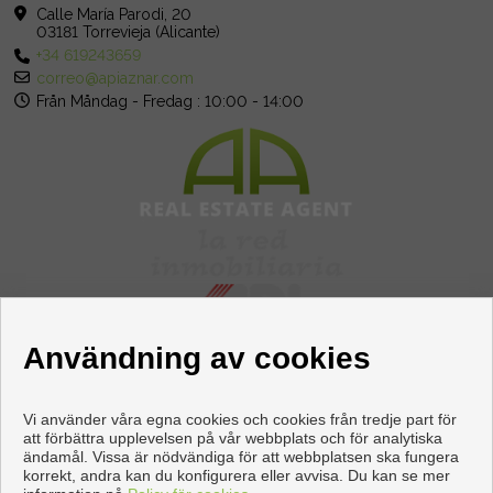
är denna villa en möjlighet du inte får missa. Juridisk notis:
Calle María Parodi, 20
03181 Torrevieja (Alicante)
Avgifter och skatter ingår ej. Informationen som ges är indikativ
+34 619243659
och inte juridiskt bindande, och kan innehålla fel.
correo@apiaznar.com
Från Måndag - Fredag : 10:00 - 14:00
Användning av cookies
Vi använder våra egna cookies och cookies från tredje part för
att förbättra upplevelsen på vår webbplats och för analytiska
ändamål. Vissa är nödvändiga för att webbplatsen ska fungera
Våningen och hus till salu i Torrevieja
korrekt, andra kan du konfigurera eller avvisa. Du kan se mer