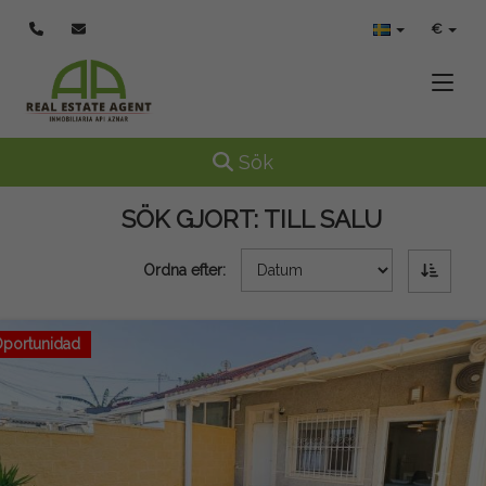
€
Toggle
Toggle navigation
Sök
SÖK GJORT:
TILL SALU
Ordna efter:
portunidad