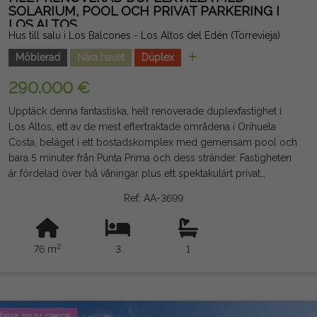
indikativ och inte juridiskt bindande, och kan innehålla fel.
SOLARIUM, POOL OCH PRIVAT PARKERING I
LOS ALTOS
Hus till salu i Los Balcones - Los Altos del Edén (Torrevieja)
Möblerad
Nära havet
Dúplex
290.000 €
Upptäck denna fantastiska, helt renoverade duplexfastighet i
Los Altos, ett av de mest eftertraktade områdena i Orihuela
Costa, beläget i ett bostadskomplex med gemensam pool och
bara 5 minuter från Punta Prima och dess stränder. Fastigheten
är fördelad över två våningar plus ett spektakulärt privat
solarium på cirka 28 m² med fri utsikt och poolen. På
Ref: AA-3699
bottenvåningen hittar du en stor terrass fram, veranda, ljust
vardagsrum och matsal, utrustat kök (utan tvättmaskin), stort
skafferi, ett dubbelrum med inbyggd garderob, badrum med
2
76 m
3
1
dusch och förråd. På övervåningen finns ett dubbelrum med
balkong, ett enkelrum och tillgång till solariet via en intern
trappa. Den säljs möblerad (förutom vardagsrumsmöbler), har
garderober i alla sovrum, direkt tillgång från gatan och
parkering på den privata tomten. Det utmärkta läget gör att du
laya muy cerca