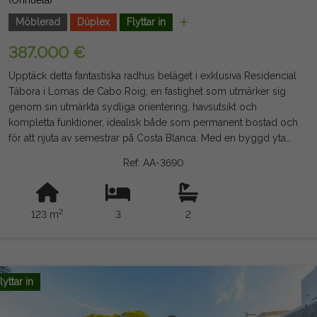
(Orihuela)
Möblerad
Dúplex
Flyttar in
387.000 €
Upptäck detta fantastiska radhus beläget i exklusiva Residencial
Tábora i Lomas de Cabo Roig, en fastighet som utmärker sig
genom sin utmärkta sydliga orientering, havsutsikt och
kompletta funktioner, idealisk både som permanent bostad och
för att njuta av semestrar på Costa Blanca. Med en byggd yta
på 123 m² erbjuder fastigheten en bekväm och funktionell
Ref: AA-3690
planlösning. Det har tre stora sovrum, varav ett på
bottenvåningen, och två kompletta badrum utrustade med
golvvärme för större komfort året runt. Det ljusa
2
123 m
3
2
vardagsrummet och matsalen är integrerat med ett modernt
kök och har tillgång till en praktisk uteplats. På övervåningen
hittar du en stor terrass med vacker havsutsikt, samt ett
spektakulärt privat solarium där du kan njuta av solen och
medelhavsklimatet i total privathet. Från huset finns direkt
lyttar in
tillgång till källaren, där det finns ett stort förråd och ett privat
garage, vilket ger komfort och extra förvaringsutrymme. Den