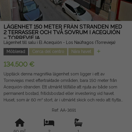
Informationen som ges är indikativ och inte juridiskt bindande,
och kan innehålla fel.
LÄGENHET 150 METER FRÅN STRANDEN MED
2 TERRASSER OCH TVÅ SOVRUM I ACEQUIÓN
– TORREVIEJA
Lägenhet till salu i El Acequión - Los Naúfragos (Torrevieja)
Möblerad
Cerca del centro
Nära havet
134.500 €
Upptäck denna magnifika lägenhet som ligger i ett av
Torreviejas mest eftertraktade områden, bara 150 meter från
Acequión-stranden. Ett utmärkt tillfälle att njuta av både som
permanent bostad, fritidsbostad eller investering vid havet.
Huset, som är 60 m² stort, är i utmärkt skick och redo att flyttas
in. Det har två stora dubbelrum, ett badrum, ett ljust
Ref: AA-3691
vardagsrum och matsal och en mycket funktionell planlösning
som utnyttjar varje utrymme maximalt. En av dess stora
attraktioner är dess två terrasser: en västvänd balkong, perfekt
2
60 m
2
1