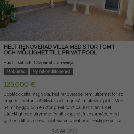
HELT RENOVERAD VILLA MED STOR TOMT
OCH MÖJLIGHET TILL PRIVAT POOL
Hus till salu i El Chaparral (Torrevieja)
Möblerad
Ny rekonditionerad
125.000 €
Upptäck detta magnifika, helt renoverade hem, utformat för att
erbjuda komfort, effektivitet och lugn på en utmärkt plats. Med
54 m² byggd och en stor privat tomt på 30 m² finns det
tillräckligt med utrymme för att skapa ett fritidsområde med
grill och till och med installera en privat pool. Fastigheten, som
vetter mot öster, har utmärkt ljus under större delen av dagen.
Ref: AA-3700
Interiören har totalrenoverats med kvalitetsmaterial, med