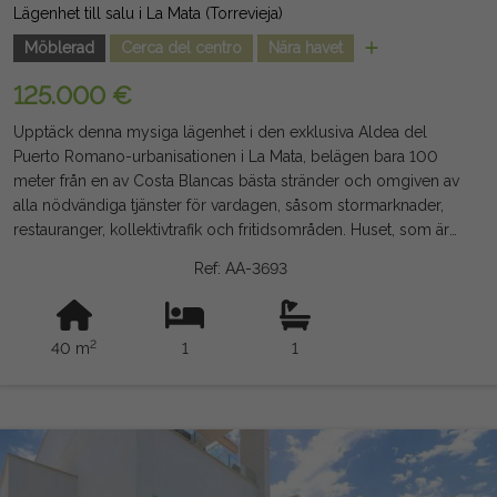
Lägenhet till salu i La Mata (Torrevieja)
Möblerad
Cerca del centro
Nära havet
125.000 €
Upptäck denna mysiga lägenhet i den exklusiva Aldea del
Puerto Romano-urbanisationen i La Mata, belägen bara 100
meter från en av Costa Blancas bästa stränder och omgiven av
alla nödvändiga tjänster för vardagen, såsom stormarknader,
restauranger, kollektivtrafik och fritidsområden. Huset, som är
cirka 40 m² stort, erbjuder en praktisk och funktionell
Ref: AA-3693
planlösning med sovrum, badrum, vardagsrum och matsal
med integrerat pentry och en trevlig terrass mot väst, perfekt
för att njuta av eftermiddagssolen året runt. Beläget på andra
2
40 m
1
1
våningen utan hiss är det en del av ett bostadskomplex med
gemensam pool, ett extra värde för att njuta av
medelhavsklimatet både på semester och året runt. Tack vare
sitt utmärkta läge vid havet och sin stora potential för
lönsamhet är denna fastighet en magnifik möjlighet både som
andra hem och som investering för semester- eller