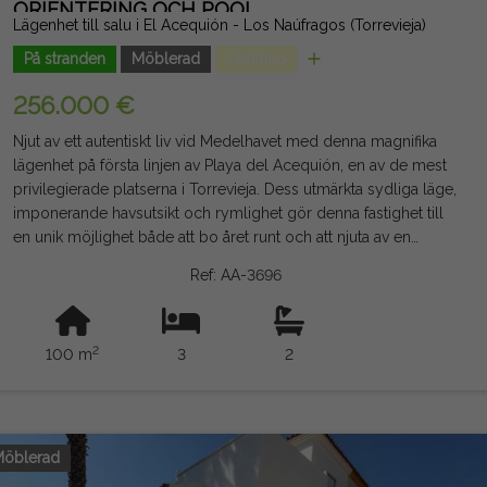
ORIENTERING OCH POOL
Lägenhet till salu i El Acequión - Los Naúfragos (Torrevieja)
På stranden
Möblerad
Centrico
256.000 €
Njut av ett autentiskt liv vid Medelhavet med denna magnifika
lägenhet på första linjen av Playa del Acequión, en av de mest
privilegierade platserna i Torrevieja. Dess utmärkta sydliga läge,
imponerande havsutsikt och rymlighet gör denna fastighet till
en unik möjlighet både att bo året runt och att njuta av en
oförglömlig semester. Med 100 m² byggd erbjuder huset en
Ref: AA-3696
bekväm planlösning med tre stora sovrum, två kompletta
badrum, ett ljust vardagsrum och matsal och ett fullt
fungerande eget kök. Dess stora terrass på 12 m², med
2
100 m
3
2
panoramautsikt över Medelhavet, är den idealiska platsen för att
äta frukost i solen, koppla av eller betrakta havet året runt.
Fastigheten säljs möblerad och med vitvaror inkluderade, redo
att flyttas in. Dessutom har byggnaden en gemensam pool och
det finns möjlighet att skaffa ett valfritt garageutrymme, ett
öblerad
mervärde i en så exklusiv plats. Belägen i en byggnad byggd