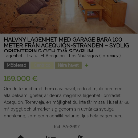
HALVNY LÄGENHET MED GARAGE BARA 100
METER FRÅN ACEQUIÓN-STRANDEN – SYDLIG
ORIENTERING OCH TVÅ SOVRUM
Lägenhet till salu i El Acequión - Los Naúfragos (Torrevieja)
Möblerad
Centrico
Nära havet
169.000 €
Om du letar efter ett hem nära havet, redo att njuta och med
alla bekvämligheter, är denna magnifika lägenhet i området
Acequión, Torrevieja, en möjlighet du inte får missa. Huset är 66
m² byggt och utmärker sig genom sin utmärkta sydliga
orientering, som ger magnifikt naturligt ljus hela dagen och
skapar en varm och välkomnande atmosfär året runt. Dess
Ref: AA-3697
fördelning är praktisk och funktionell, med två stora
dubbelrum, ett komplett badrum, en gästtoalett, ett ljust