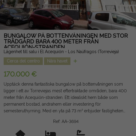
skatter ingår ej. Informationen som ges är indikativ och inte
juridiskt bindande, och kan innehålla fel.
BUNGALOW PÅ BOTTENVÅNINGEN MED STOR
TRÄDGÅRD BARA 400 METER FRÅN
ACEQUIÓN-STRANDEN
Lägenhet till salu i El Acequión - Los Naúfragos (Torrevieja)
Cerca del centro
Nära havet
170.000 €
Upptäck denna fantastiska bungalow på bottenvåningen som
ligger i ett av Torreviejas mest eftertraktade områden, bara 400
meter från Acequión-stranden. Ett idealiskt hem både som
permanent bostad, andrahem eller investering för
semesteruthyrning. Med en yta på 73 m² erbjuder fastigheten
en bekväm planlösning med 2 stora sovrum, 1 badrum, 1
Ref: AA-3694
toalett, ett ljust vardagsrum och matsal samt ett semi-
självständigt, praktiskt och funktionellt kök. Dessutom har den