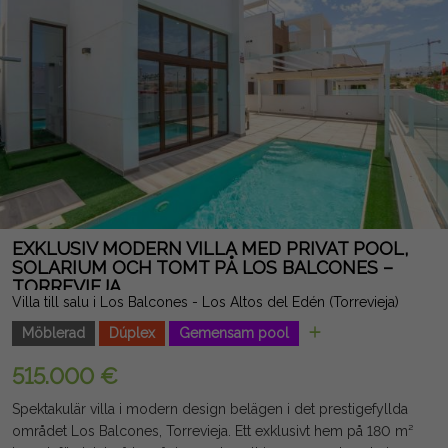
långtidsuthyrning. Juridisk notis: Avgifter och skatter ingår ej.
Informationen som ges är indikativ och inte juridiskt bindande,
och kan innehålla fel.
EXKLUSIV MODERN VILLA MED PRIVAT POOL,
SOLARIUM OCH TOMT PÅ LOS BALCONES –
TORREVIEJA
Villa till salu i Los Balcones - Los Altos del Edén (Torrevieja)
Möblerad
Dúplex
Gemensam pool
515.000 €
Spektakulär villa i modern design belägen i det prestigefyllda
området Los Balcones, Torrevieja. Ett exklusivt hem på 180 m²