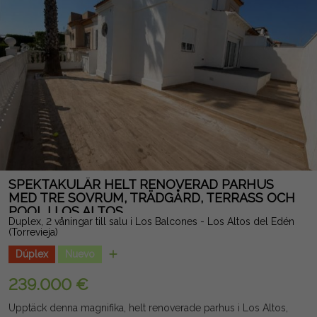
1980 och omgiven av alla tjänster, stormarknader, restauranger,
promenad och kollektivtrafik, har denna fastighet alla
egenskaper som krävs för att bli ditt hem vid havet eller en
utmärkt investering med stor potential för lönsamhet. En
exceptionell möjlighet att njuta av oöverträffad utsikt och
medelhavslivsstilen vid stranden. Juridisk notis: Avgifter och
skatter ingår ej. Informationen som ges är indikativ och inte
juridiskt bindande, och kan innehålla fel.
SPEKTAKULÄR HELT RENOVERAD PARHUS
MED TRE SOVRUM, TRÄDGÅRD, TERRASS OCH
POOL I LOS ALTOS
Duplex, 2 våningar till salu i Los Balcones - Los Altos del Edén
(Torrevieja)
Dúplex
Nuevo
239.000 €
Upptäck denna magnifika, helt renoverade parhus i Los Altos,