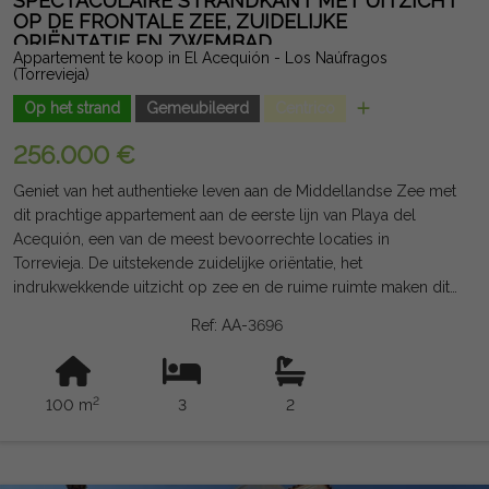
SPECTACULAIRE STRANDKANT MET UITZICHT
indicatief en niet juridisch bindend en kan fouten bevatten.
OP DE FRONTALE ZEE, ZUIDELIJKE
ORIËNTATIE EN ZWEMBAD
Appartement te koop in El Acequión - Los Naúfragos
(Torrevieja)
Op het strand
Gemeubileerd
Centrico
256.000 €
Geniet van het authentieke leven aan de Middellandse Zee met
dit prachtige appartement aan de eerste lijn van Playa del
Acequión, een van de meest bevoorrechte locaties in
Torrevieja. De uitstekende zuidelijke oriëntatie, het
indrukwekkende uitzicht op zee en de ruime ruimte maken dit
pand tot een unieke kans om het hele jaar door te wonen en te
Ref: AA-3696
genieten van een onvergetelijke vakantie. Met een
bouwoppervlakte van 100 m² biedt het huis een comfortabele
indeling met 3 grote slaapkamers, 2 volledige badkamers, een
2
100 m
3
2
lichte woon-eetkamer en een volledig functionele
onafhankelijke keuken. Het grote terras van 12 m², met
panoramisch uitzicht op de Middellandse Zee, is de ideale
plek om het hele jaar door in de zon te ontbijten, te