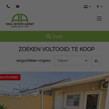
€
Toggle
Toggle navigation
Zoek
ZOEKEN VOLTOOID:
TE KOOP
rangschikken volgens
portunidad