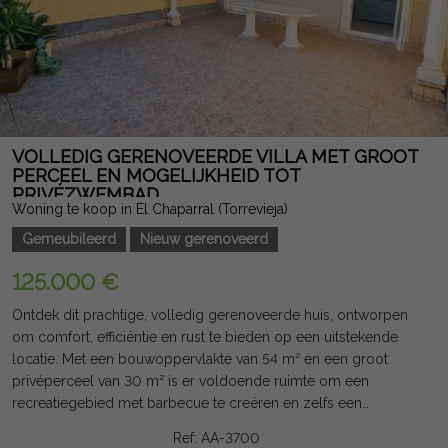
VOLLEDIG GERENOVEERDE VILLA MET GROOT
PERCEEL EN MOGELIJKHEID TOT
PRIVÉZWEMBAD
Woning te koop in El Chaparral (Torrevieja)
Gemeubileerd
Nieuw gerenoveerd
125.000 €
Ontdek dit prachtige, volledig gerenoveerde huis, ontworpen
om comfort, efficiëntie en rust te bieden op een uitstekende
locatie. Met een bouwoppervlakte van 54 m² en een groot
privéperceel van 30 m² is er voldoende ruimte om een
recreatiegebied met barbecue te creëren en zelfs een
privézwembad te installeren. Het terrein, dat naar het oosten is
Ref: AA-3700
gericht, geniet het grootste deel van de dag van uitstekend