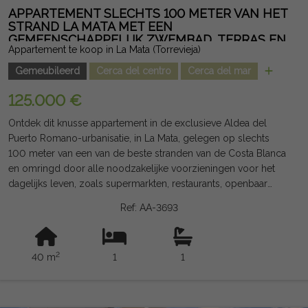
APPARTEMENT SLECHTS 100 METER VAN HET
STRAND LA MATA MET EEN
GEMEENSCHAPPELIJK ZWEMBAD, TERRAS EN
Appartement te koop in La Mata (Torrevieja)
UITSTEKENDE LIGGING
Gemeubileerd
Cerca del centro
Cerca del mar
125.000 €
Ontdek dit knusse appartement in de exclusieve Aldea del
Puerto Romano-urbanisatie, in La Mata, gelegen op slechts
100 meter van een van de beste stranden van de Costa Blanca
en omringd door alle noodzakelijke voorzieningen voor het
dagelijks leven, zoals supermarkten, restaurants, openbaar
vervoer en recreatiegebieden. Het huis, van ongeveer 40 m²,
Ref: AA-3693
biedt een praktische en functionele indeling met een
slaapkamer, een badkamer, een woon-eetkamer met een
geïntegreerde kitchenette en een aangenaam terras met
2
40 m
1
1
uitzicht op het westen, perfect om het hele jaar door van de
middagzon te genieten. Gelegen op de tweede verdieping
zonder lift, maakt het deel uit van een wooncomplex met een
gemeenschappelijk zwembad, een extra waarde om zowel