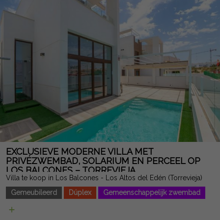
tijdens vakantie als het hele jaar door van het mediterrane
klimaat te genieten. Dankzij de uitstekende ligging aan zee en
het grote winstgevendheidspotentieel is dit pand een
geweldige kans, zowel als tweede woning als investering voor
vakantie- of langetermijnverhuur. Juridische opmerking: kosten
en belastingen zijn niet inbegrepen. De verstrekte informatie is
indicatief en niet juridisch bindend en kan fouten bevatten.
EXCLUSIEVE MODERNE VILLA MET
PRIVÉZWEMBAD, SOLARIUM EN PERCEEL OP
LOS BALCONES – TORREVIEJA
Villa te koop in Los Balcones - Los Altos del Edén (Torrevieja)
Gemeubileerd
Dúplex
Gemeenschappelijk zwembad