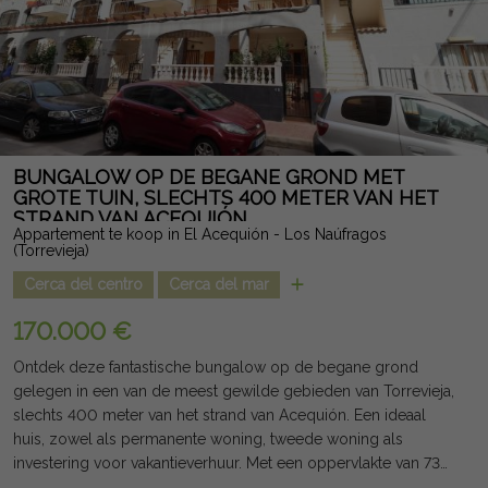
winkelcentra, scholen, golfbanen en de stranden van Orihuela
Costa en Torrevieja, die op slechts enkele minuten afstand
liggen, op te geven. Een woning met een modern ontwerp,
uitstekende afwerkingen en een bevoorrechte locatie die alle
kwaliteiten samenbrengt om te genieten van de authentieke
mediterrane levensstijl. Juridische opmerking: kosten en
belastingen zijn niet inbegrepen. De verstrekte informatie is
indicatief en niet juridisch bindend en kan fouten bevatten.
BUNGALOW OP DE BEGANE GROND MET
GROTE TUIN, SLECHTS 400 METER VAN HET
STRAND VAN ACEQUIÓN
Appartement te koop in El Acequión - Los Naúfragos
(Torrevieja)
Cerca del centro
Cerca del mar
170.000 €
Ontdek deze fantastische bungalow op de begane grond
gelegen in een van de meest gewilde gebieden van Torrevieja,
slechts 400 meter van het strand van Acequión. Een ideaal
huis, zowel als permanente woning, tweede woning als
investering voor vakantieverhuur. Met een oppervlakte van 73
m² biedt het pand een comfortabele indeling met 2 grote