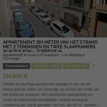
een van de meest gewilde gebieden van Torrevieja, is het dicht
bij supermarkten, restaurants, scholen, golfbanen, winkelcentra,
stranden en alle voorzieningen. Een ideaal huis als woonhuis,
tweede woning of investering, dat ontwerp, ruimte, privacy en
een bevoorrechte locatie combineert. Juridische opmerking:
kosten en belastingen zijn niet inbegrepen. De verstrekte
informatie is indicatief en niet juridisch bindend en kan fouten
bevatten.
APPARTEMENT 150 METER VAN HET STRAND
MET 2 TERRASSEN EN TWEE SLAAPKAMERS
IN ACEQUIÓN – TORREVIEJA
Appartement te koop in El Acequión - Los Naúfragos
(Torrevieja)
Gemeubileerd
Cerca del centro
Cerca del mar
134.500 €
Ontdek dit prachtige appartement gelegen in een van de
meest gewilde wijken van Torrevieja, op slechts 150 meter van
het strand van Acequión. Een uitstekende gelegenheid om
zowel als permanente verblijfplaats, tweede woning als
investering aan zee te genieten. Het huis, van 60 m², verkeert in