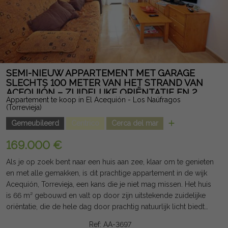
indicatief en niet juridisch bindend en kan fouten bevatten.
SEMI-NIEUW APPARTEMENT MET GARAGE
SLECHTS 100 METER VAN HET STRAND VAN
ACEQUIÓN – ZUIDELIJKE ORIËNTATIE EN 2
Appartement te koop in El Acequión - Los Naúfragos
SLAAPKAMERS
(Torrevieja)
Gemeubileerd
Centrico
Cerca del mar
169.000 €
Als je op zoek bent naar een huis aan zee, klaar om te genieten
en met alle gemakken, is dit prachtige appartement in de wijk
Acequión, Torrevieja, een kans die je niet mag missen. Het huis
is 66 m² gebouwd en valt op door zijn uitstekende zuidelijke
oriëntatie, die de hele dag door prachtig natuurlijk licht biedt
en het hele jaar door een warme en gastvrije sfeer creëert. De
Ref: AA-3697