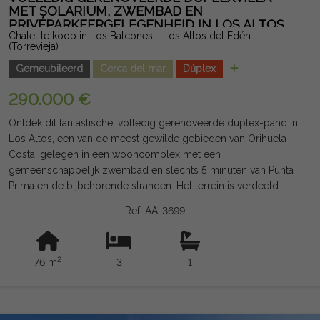
om zijn uitstekende microklimaat, en slechts 10 minuten rijden
MET SOLARIUM, ZWEMBAD EN
PRIVÉPARKEERGELEGENHEID IN LOS ALTOS
van de beste stranden aan de Costa Blanca. Een modern huis,
Chalet te koop in Los Balcones - Los Altos del Edén
klaar om in te trekken en met een groot potentieel om te
(Torrevieja)
genieten als woonhuis, tweede woning of investering.
Gemeubileerd
Cerca del mar
Dúplex
Juridische opmerking: kosten en belastingen zijn niet
inbegrepen. De verstrekte informatie is indicatief en niet
290.000 €
juridisch bindend en kan fouten bevatten.
Ontdek dit fantastische, volledig gerenoveerde duplex-pand in
Los Altos, een van de meest gewilde gebieden van Orihuela
Costa, gelegen in een wooncomplex met een
gemeenschappelijk zwembad en slechts 5 minuten van Punta
Prima en de bijbehorende stranden. Het terrein is verdeeld
over twee verdiepingen plus een spectaculaire privé-solarium
Ref: AA-3699
van ongeveer 28 m² met onbelemmerd uitzicht en het
zwembad. Op de begane grond vind je een groot terras aan
de voorkant, een veranda, een lichte woon-eetkamer, een
2
76 m
3
1
uitgebreide keuken (zonder wasmachine), een grote
voorraadkast, een dubbele slaapkamer met ingebouwde kast,
een badkamer met douche en opslagruimte. Op de
bovenverdieping is er een tweepersoonskamer met balkon,