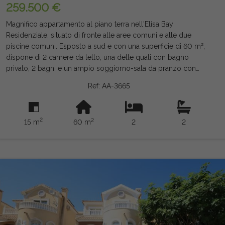
259.500 €
Magnifico appartamento al piano terra nell'Elisa Bay
Residenziale, situato di fronte alle aree comuni e alle due
piscine comuni. Esposto a sud e con una superficie di 60 m²,
dispone di 2 camere da letto, una delle quali con bagno
privato, 2 bagni e un ampio soggiorno-sala da pranzo con
cucina integrata. Da qui si accede a un pratico cortile di 12 m².
Ref: AA-3665
La proprietà è completata da una piacevole terrazza di 8 m² e
un giardino piastrellato di 15 m², perfetto per godersi
l'eccellente clima mediterraneo. È venduta completamente
2
2
15 m
60 m
2
2
arredata e dotata di aria condizionata. La residenza offre ampie
aree comuni e un'area giochi per bambini, rendendola
un'opzione ideale sia per vivere tutto l'anno sia per godersi le
vacanze. Tasse e commissioni non incluse. Le informazioni
fornite sono indicative e non vincolanti dal punto di vista legale,
e possono contenere errori.