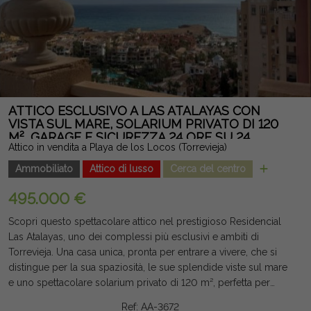
tutto l'anno, godersi le vacanze o fare un eccellente
investimento in una delle zone più ambite di Torrevieja. Nota
legale: Tasse e costi non inclusi. Le informazioni fornite sono
indicative e non vincolanti dal punto di vista legale, e possono
contenere errori.
ATTICO ESCLUSIVO A LAS ATALAYAS CON
VISTA SUL MARE, SOLARIUM PRIVATO DI 120
M², GARAGE E SICUREZZA 24 ORE SU 24
Attico in vendita a Playa de los Locos (Torrevieja)
Ammobiliato
Attico di lusso
Cerca del centro
495.000 €
Scopri questo spettacolare attico nel prestigioso Residencial
Las Atalayas, uno dei complessi più esclusivi e ambiti di
Torrevieja. Una casa unica, pronta per entrare a vivere, che si
distingue per la sua spaziosità, le sue splendide viste sul mare
e uno spettacolare solarium privato di 120 m², perfetta per
godersi il clima mediterraneo tutto l'anno. La casa dispone di
Ref: AA-3672