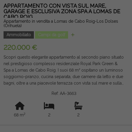
APPARTAMENTO CON VISTA SUL MARE,
GARAGE E ESCLUSIVA ZONA SPA A LOMAS DE
CABO ROIG
Appartamento in vendita a Lomas de Cabo Roig-Los Dolses
(Orihuela)
Ammobiliato
Campi da golf
220.000 €
Scopri questo elegante appartamento al secondo piano situato
nel prestigioso complesso residenziale Royal Park Green &
Spa a Lomas de Cabo Roig. I suoi 68 m² ospitano un luminoso
soggiorno-pranzo, cucina separata, due camere da letto e due
bagni, oltre a una piacevole terrazza con vista sul mare e sulla
piscina comune. La casa è completamente arredata, dotata di
Ref: AA-3663
condotti di aria condizionata centralizzati e include uno spazio
garage. La residenza offre magnifiche strutture di benessere e
svago, con palestra, hammam, sauna e piscina riscaldata,
2
68 m
2
2
rendendola un'ottima opzione sia da godersi tutto l'anno sia
per investire in Costa Blanca. Tasse e commissioni non incluse.
Le informazioni fornite sono indicative e non vincolanti dal