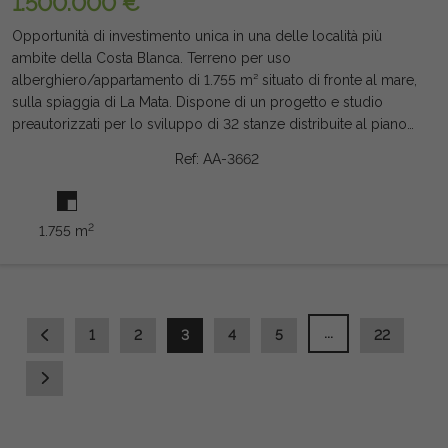
1.500.000 €
Opportunità di investimento unica in una delle località più
ambite della Costa Blanca. Terreno per uso
alberghiero/appartamento di 1.755 m² situato di fronte al mare,
sulla spiaggia di La Mata. Dispone di un progetto e studio
preautorizzati per lo sviluppo di 32 stanze distribuite al piano
terra e due piani, con piscina, offrendo un potenziale
Ref: AA-3662
straordinario per la creazione di un istituto di riferimento. La
sua posizione privilegiata, in un'area con un forte afflusso di
turisti durante tutto l'anno e un'elevata domanda di alloggi per
2
1.755 m
vacanze, garantisce eccellenti prospettive di redditività e
occupazione. Un investimento eccezionale per operatori
alberghieri e fondi che desiderano sviluppare un prodotto di
successo in uno degli enclave più consolidati e attraenti di
Torrevieja. Nota legale: Tasse e costi non inclusi. Le
...
1
2
3
4
5
22
informazioni fornite sono indicative e non vincolanti dal punto
di vista legale, e possono contenere errori.