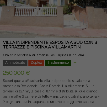
VILLA INDIPENDENTE ESPOSTA A SUD CON 3
TERRAZZE E PISCINA A VILLAMARTÍN
Chalet in vendita a Villamartín-Las Filipinas (Orihuela)
Ammobiliato
Duplex
Trasferimento
250.000 €
Scopri questa affascinante villa indipendente situata nella
prestigiosa Residencial Costa Dorada III, a Villamartín. Su un
terreno di 127 m², la casa di 87 m² è distribuita su due comodi
piani e offre 3 camere da letto – una delle quali al piano terra –
2 bagni, una cucina separata e un ampio soggiorno-sala da
pranzo con camino che dona calore e carattere alla casa.