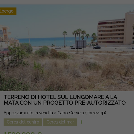
punto di vista legale, e possono contenere errori.
lbergo
TERRENO DI HOTEL SUL LUNGOMARE A LA
MATA CON UN PROGETTO PRE-AUTORIZZATO
Appezzamento in vendita a Cabo Cervera (Torrevieja)
Cerca del centro
Cerca del mar