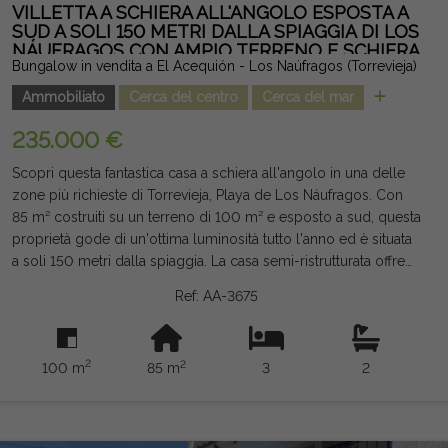
VILLETTA A SCHIERA ALL'ANGOLO ESPOSTA A
SUD A SOLI 150 METRI DALLA SPIAGGIA DI LOS
NÁUFRAGOS CON AMPIO TERRENO E SCHIERA
Bungalow in vendita a El Acequión - Los Naúfragos (Torrevieja)
Ammobiliato
Cerca del centro
Cerca del mar
235.000 €
Scopri questa fantastica casa a schiera all'angolo in una delle
zone più richieste di Torrevieja, Playa de Los Náufragos. Con
85 m² costruiti su un terreno di 100 m² e esposto a sud, questa
proprietà gode di un'ottima luminosità tutto l'anno ed è situata
a soli 150 metri dalla spiaggia. La casa semi-ristrutturata offre
uno spazio ampio e confortevole per tutta la famiglia, con 3
Ref: AA-3675
camere doppie, 1 bagno completo e 1 WC, rappresentando
un'opzione ideale sia come residenza abituale, seconda casa o
investimento per affitti vacanze. Tra i miglioramenti vi sono il
2
2
100 m
85 m
3
2
rinforzo delle fondamenta con acciaio e cemento, oltre a
cerniere rinforzate, che conferiscono maggiore solidità e
tranquillità. All'esterno dispone di una grande terrazza privata e
di un patio sul retro, perfetto per godersi il clima mediterraneo,