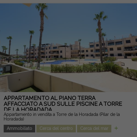
sia per le vacanze che per la residenza abituale. La sua
eccellente posizione, in una zona tranquilla e consolidata,
permette l'accesso in pochi minuti a supermercati, ristoranti,
centri commerciali, l'Ospedale Universitario di Torrevieja e le
migliori spiagge della Costa Blanca. Un'ottima opportunità per
chi cerca una casa pronta a trasferirsi, con tutti i servizi nelle
vicinanze e in un'urbanizzazione con eccellenti aree comuni.
Nota legale: Tasse e costi non inclusi. Le informazioni fornite
sono indicative e non vincolanti dal punto di vista legale, e
possono contenere errori.
APPARTAMENTO AL PIANO TERRA
AFFACCIATO A SUD SULLE PISCINE A TORRE
DE LA HORADADA
Appartamento in vendita a Torre de la Horadada (Pilar de la
Horadada)
Ammobiliato
Cerca del centro
Cerca del mar