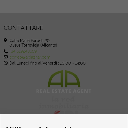
CONTATTARE
Calle María Parodi, 20
03181 Torrevieja (Alicante)
+34 619243659
correo@apiaznar.com
Dal Lunedi fino al Venerdì : 10:00 - 14:00