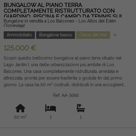
Torrevieja e alle spiagge. Un'opportunità magnifica per godersi
BUNGALOW AL PIANO TERRA
una casa moderna, con ottime qualità, ampi spazi esterni e una
COMPLETAMENTE RISTRUTTURATO CON
GIARDINO, PISCINA E CAMPO DA TENNIS SUI
posizione privilegiata, perfetta sia come residenza abituale,
Bungalow in vendita a Los Balcones - Los Altos del Edén
BALCONI
seconda casa o investimento. Nota legale: Tasse e costi non
(Torrevieja)
inclusi. Le informazioni fornite sono indicative e non vincolanti
Ammobiliato
Bungalow basso
Cerca del mar
dal punto di vista legale, e possono contenere errori.
125.000 €
Scopri questo bellissimo bungalow al piano terra situato nel
Lago Jardín I, una delle urbanizzazioni più ambite di Los
Balcones. Una casa completamente ristrutturata, arredata e
attrezzata, pronta per essere trasferita o goduta fin dal primo
giorno. La casa ha 50 m² costruiti, distribuiti in una accogliente
camera da letto, un bagno moderno, una cucina open space e
Ref: AA-3666
un luminoso soggiorno-pranzo con aria condizionata.
All'esterno ha un piacevole giardino piastrellato, perfetto per
rilassarsi, mangiare all'aperto o godersi l'eccellente clima
2
50 m
1
1
mediterraneo tutto l'anno. Situata in una zona residenziale
molto ben curata che offre una magnifica piscina comune, un
beach bar e un campo da tennis, offrendo un ambiente ideale