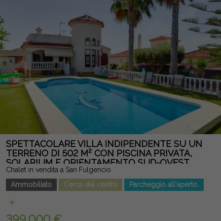
completamente arredata, ha aria condizionata condotta e uno
spazio garage incluso nel prezzo. Il Residencial Mar Egeo
offre ampie aree giardino e una spettacolare piscina comune,
in un ambiente tranquillo ed esclusivo, accanto al prestigioso
campo da golf La Finca e con tutti i servizi raggiungibili a piedi.
Un'opportunità unica per acquistare un attico ad alte
prestazioni con un'area esterna straordinaria in una delle
migliori urbanizzazioni di Algorfa. Nota legale: Tasse e costi
non inclusi. Le informazioni fornite sono indicative e non
vincolanti dal punto di vista legale, e possono contenere errori.
SPETTACOLARE VILLA INDIPENDENTE SU UN
TERRENO DI 502 M² CON PISCINA PRIVATA,
SOLARIUM E ORIENTAMENTO SUD-OVEST
Chalet in vendita a San Fulgencio
Ammobiliato
Cerca del centro
Parcheggio all'aperto.
399.000 €