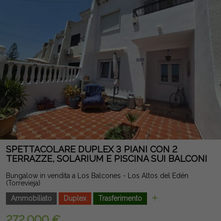
organizzare riunioni all'aperto o semplicemente rilassarsi. La
sua eccellente posizione permette di andare a piedi fino alla
spiaggia e godere di tutti i servizi necessari: supermercati,
ristoranti, trasporti pubblici, centri sanitari e aree ricreative.
Un'opportunità eccezionale per vivere sul mare in una casa
spaziosa e luminosa, con il valore aggiunto di essere una
villetta a schiera all'angolo in una delle migliori zone di
Torrevieja. Nota legale: Tasse e costi non inclusi. Le
informazioni fornite sono indicative e non vincolanti dal punto
di vista legale, e possono contenere errori.
SPETTACOLARE DUPLEX 3 PIANI CON 2
TERRAZZE, SOLARIUM E PISCINA SUI BALCONI
Bungalow in vendita a Los Balcones - Los Altos del Edén
(Torrevieja)
Ammobiliato
Duplex
Trasferimento
272.000 €