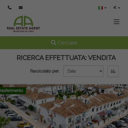
€
Toggle
Toggle navigation
Cercare
RICERCA EFFETTUATA:
VENDITA
Fascicolato per:
rasferimento