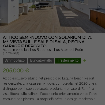
Un'opportunità unica per acquistare una villa con un ampio
terreno, piscina privata e tutti i servizi in una delle zone più
ambite della Costa Blanca. Nota legale: Tasse e costi non
inclusi. Le informazioni fornite sono indicative e non vincolanti
dal punto di vista legale, e possono contenere errori.
ATTICO SEMI-NUOVO CON SOLARIUM DI 71
M², VISTA SULLE SALE DI SALA, PISCINA,
GARAGE E DEPOSITO
Attico in vendita a Los Balcones - Los Altos del Edén
(Torrevieja)
Ammobiliato
Bungalow alto
Trasferimento
295.000 €
Attico esclusivo situato nel prestigioso Laguna Beach Resort
residenziale, una casa semi-nuova completata nel 2020 che si
distingue per il suo spettacolare solarium privato di 71 m², la
vista libera sulle saline e l'eccellente orientamento verso l'area
comune con piscina. La proprietà offre un design moderno a
concetto aperto che integra un soggiorno-sala da pranzo