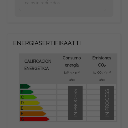
datos introducidos.
ENERGIASERTIFIKAATTI
Consumo
Emisiones
CALIFICACIÓN
energía
CO
2
ENERGÉTICA
2
2
kW h / m
kg CO
/ m
2
año
año
A
IN PROCESS
IN PROCESS
B
C
D
E
F
G