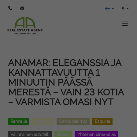
€
Toggle
ANAMAR: ELEGANSSIA JA
KANNATTAVUUTTA 1
MINUUTIN PÄÄSSÄ
MERESTÄ – VAIN 23 KOTIA
– VARMISTA OMASI NYT
Rannalla
Centrico
Cerca del mar
Esquina
Valinnainen autotalli
Nuevo
Yhteinen uima-allas