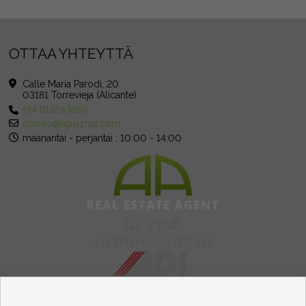
OTTAA YHTEYTTÄ
Calle María Parodi, 20
03181 Torrevieja (Alicante)
+34 619243659
correo@apiaznar.com
maanantai - perjantai : 10:00 - 14:00