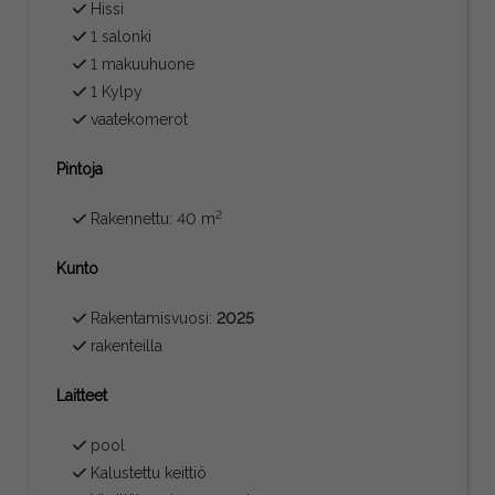
Hissi
1 salonki
1 makuuhuone
1 Kylpy
vaatekomerot
Pintoja
2
Rakennettu: 40 m
Kunto
Rakentamisvuosi:
2025
rakenteilla
Laitteet
pool
Kalustettu keittiö