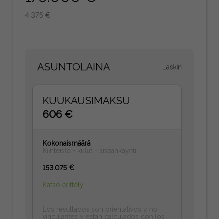
4.375 €
ASUNTOLAINA
Laskin
KUUKAUSIMAKSU
606 €
Kokonaismäärä
Kiinteistö + kulut - sisäänkäynti
153.075 €
Katso erittely
Los resultados son orientativos y no
vinculantes y estan calculados con los