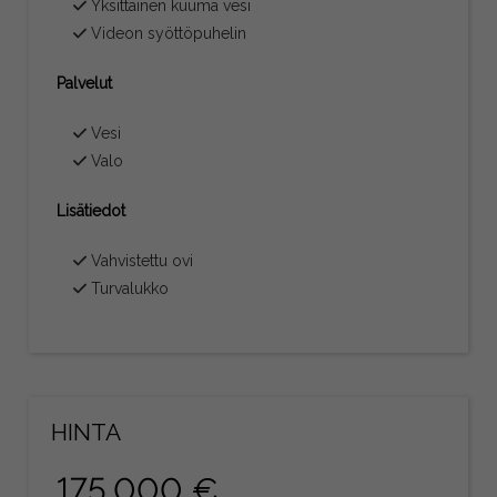
Yksittäinen kuuma vesi
Videon syöttöpuhelin
Palvelut
Vesi
Valo
Lisätiedot
Vahvistettu ovi
Turvalukko
HINTA
175.000 €