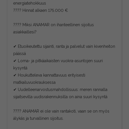
energiatehokkuus
???? Hinnat alkaen 175.000 €
???? Miksi ANAMAR on ihanteellinen sijoitus
asiakkaillesi?
✔ Etuoikeutettu sijainti, ranta ja palvelut vain kivenheiton
päässä
✔ Loma- ja pitkäaikaisten vuokra-asuntojen suuri
kysyntä
✔ Houkutteleva kannattavuus erityisesti
matkailuvuokrauksessa
✔ Uudelleenarvostusmahdollisuus: meren rannalla
sijaitsevilla uudisrakennuksilla on aina suuri kysyntä
???? ANAMAR ei ole vain rantakoti, vaan se on myös
älykäs ja turvallinen sijoitus.