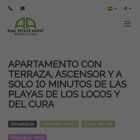
€
Toggle
APARTAMENTO CON
TERRAZA, ASCENSOR Y A
SOLO 10 MINUTOS DE LAS
PLAYAS DE LOS LOCOS Y
DEL CURA
Amueblado
Cerca del centro
Cerca del mar
Playa muy cerca