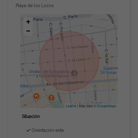
Playa de los Locos
+
−
Leaflet
| Map data ©
GoogleMaps
Situación
Orientación este