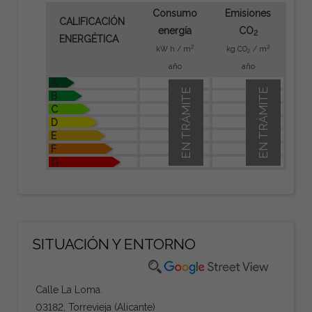
Consumo
Emisiones
CALIFICACIÓN
energía
CO
2
ENERGÉTICA
2
2
kW h / m
kg CO
/ m
2
año
año
A
EN TRÁMITE
EN TRÁMITE
B
C
D
E
F
G
SITUACIÓN Y ENTORNO
Calle La Loma.
03182, Torrevieja (Alicante)