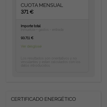
CUOTA MENSUAL
371 €
Importe total
Inmueble + gastos - entrada
93.711 €
Ver desglose
Los resultados son orientativos y no
vinculantes y estan calculados con los
datos introducidos.
CERTIFICADO ENERGÉTICO