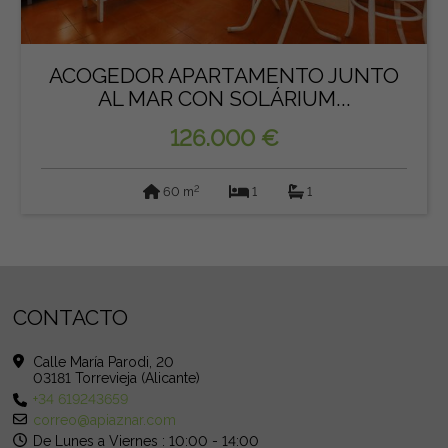
ACOGEDOR APARTAMENTO JUNTO
AL MAR CON SOLÁRIUM...
126.000 €
2
60 m
1
1
CONTACTO
Calle María Parodi, 20
03181 Torrevieja (Alicante)
+34 619243659
correo@apiaznar.com
De Lunes a Viernes : 10:00 - 14:00