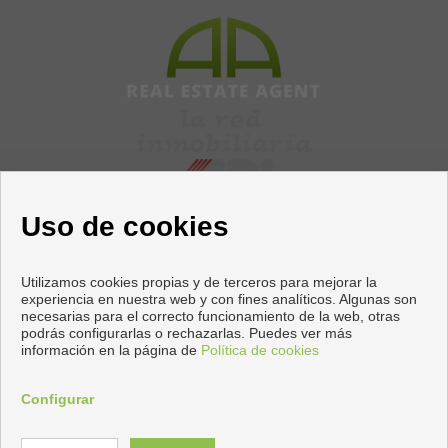
Uso de cookies
Utilizamos cookies propias y de terceros para mejorar la
experiencia en nuestra web y con fines analíticos. Algunas son
necesarias para el correcto funcionamiento de la web, otras
Pisos y casas en venta en Torrevieja
podrás configurarlas o rechazarlas. Puedes ver más
información en la página de
Política de cookies
Copyright © 2026 Apiaznar. |
Aviso Legal
|
Política de privacidad
|
Política de Cookies
Configurar
Desarrollado por
Inmoenter