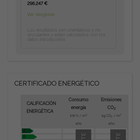
296.247 €
Ver desglose
Los resultados son orientativos y no
vinculantes y estan calculados con los
datos introducidos.
CERTIFICADO ENERGÉTICO
Consumo
Emisiones
CALIFICACIÓN
energía
CO
2
ENERGÉTICA
2
2
kW h / m
kg CO
/ m
2
año
año
A
B