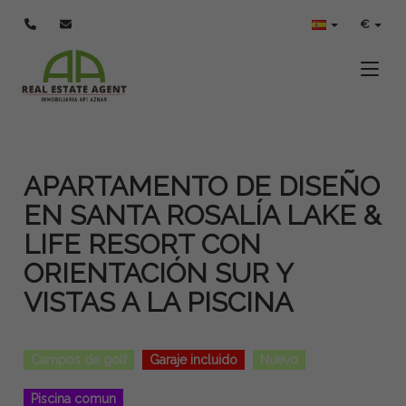
€
Toggle
APARTAMENTO DE DISEÑO
EN SANTA ROSALÍA LAKE &
LIFE RESORT CON
ORIENTACIÓN SUR Y
VISTAS A LA PISCINA
Campos de golf
Garaje incluido
Nuevo
Piscina comun