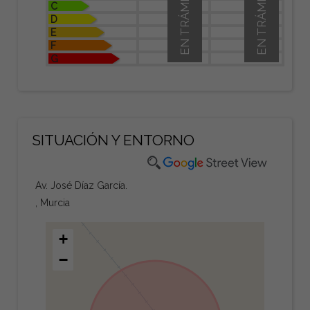
EN TRÁMITE
EN TRÁMITE
C
D
E
F
G
SITUACIÓN Y ENTORNO
Av. José Díaz García.
, Murcia
+
−