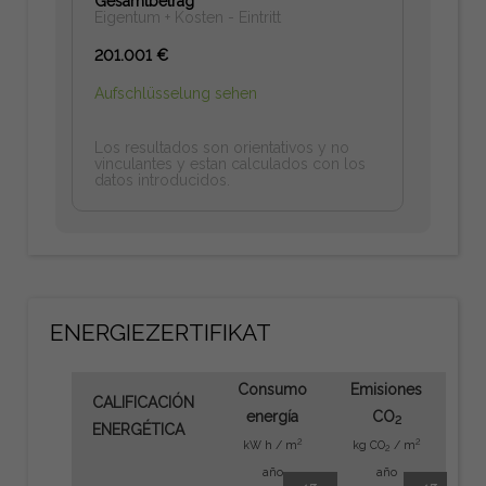
Gesamtbetrag
Eigentum + Kosten - Eintritt
201.001 €
Aufschlüsselung sehen
Los resultados son orientativos y no
vinculantes y estan calculados con los
datos introducidos.
ENERGIEZERTIFIKAT
Consumo
Emisiones
CALIFICACIÓN
energía
CO
2
ENERGÉTICA
2
2
kW h / m
kg CO
/ m
2
año
año