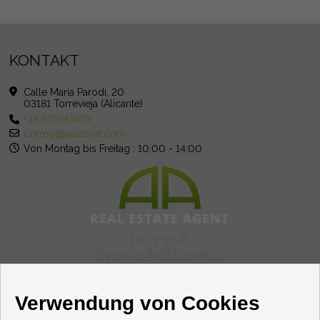
KONTAKT
Calle María Parodi, 20
03181 Torrevieja (Alicante)
+34 619243659
correo@apiaznar.com
Von Montag bis Freitag : 10:00 - 14:00
Verwendung von Cookies