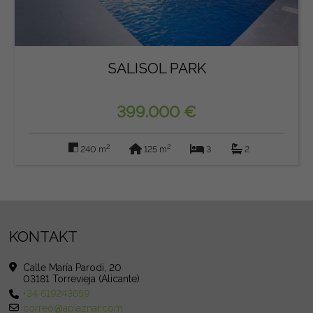
SALISOL PARK
399.000 €
2
2
240 m
125 m
3
2
KONTAKT
Calle María Parodi, 20
03181 Torrevieja (Alicante)
+34 619243659
correo@apiaznar.com