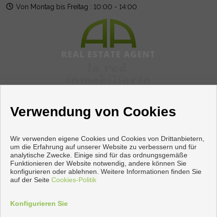
Von Montag bis Freitag : 10:00 - 14:00
Verwendung von Cookies
Wir verwenden eigene Cookies und Cookies von Drittanbietern,
um die Erfahrung auf unserer Website zu verbessern und für
analytische Zwecke. Einige sind für das ordnungsgemäße
Funktionieren der Website notwendig, andere können Sie
Wohnungen und häuser zum verkauf in Torrevieja
konfigurieren oder ablehnen. Weitere Informationen finden Sie
auf der Seite
Cookies-Politik
Copyright © 2026 Apiaznar. |
Aviso Legal
|
datenschutzgesetz
|
Cookies policy
Konfigurieren Sie
Vorbei sich entwickelt
Inmoenter