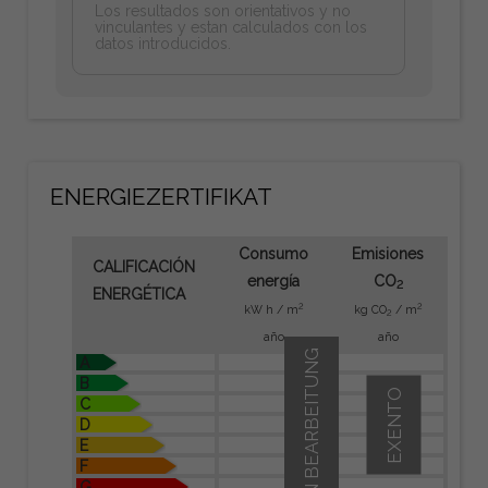
Los resultados son orientativos y no
vinculantes y estan calculados con los
datos introducidos.
ENERGIEZERTIFIKAT
Consumo
Emisiones
CALIFICACIÓN
energía
CO
2
ENERGÉTICA
2
2
kW h / m
kg CO
/ m
2
año
año
IN BEARBEITUNG
A
B
EXENTO
C
D
E
F
G