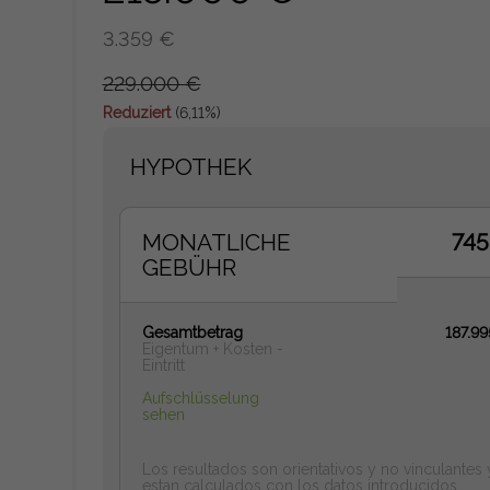
3.359 €
229.000 €
Reduziert
(6,11%)
HYPOTHEK
MONATLICHE
745
GEBÜHR
Gesamtbetrag
187.9
Eigentum + Kosten -
Eintritt
Aufschlüsselung
sehen
Los resultados son orientativos y no vinculantes 
estan calculados con los datos introducidos.