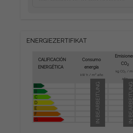
ENERGIEZERTIFIKAT
Emisione
CALIFICACIÓN
Consumo
CO
2
ENERGÉTICA
energía
kg CO
/ m
2
2
kW h / m
año
año
IN BEARBEITUNG
IN BEARBEITU
A
B
C
D
E
F
G