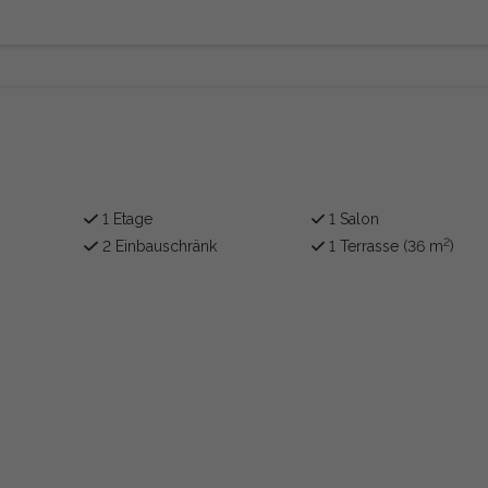
1 Etage
1 Salon
2
2 Einbauschränk
1 Terrasse (36 m
)