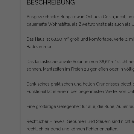
BESCHREIBUNG
Ausgezeichneter Bungalow in Orihuela Costa, ideal, um
dauerhafte Wohnstätte, als Zweitwohnsitz als auch als Ur
Das Haus ist 63,50 m² groß und komfortabel verteilt, 
Badezimmer.
Das fantastische private Solarium von 36,67 m² sticht he
sonnen, Mahlzeiten im Freien zu genießen oder in völli
Dank seines praktischen und hellen Grundrisses bietet
Funktionalität in einem der begehrtesten Viertel von Ori
Eine großartige Gelegenheit für alle, die Ruhe, Außenr
Rechtlicher Hinweis: Gebühren und Steuern sind nicht ent
rechtlich bindend und können Fehler enthalten.