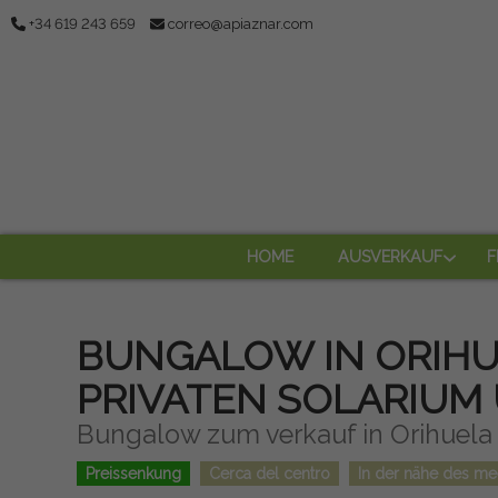
+34 619 243 659
correo@apiaznar.com
HOME
AUSVERKAUF
F
BUNGALOW IN ORIHU
PRIVATEN SOLARIUM
Bungalow zum verkauf in Orihuela
Preissenkung
Cerca del centro
In der nähe des me