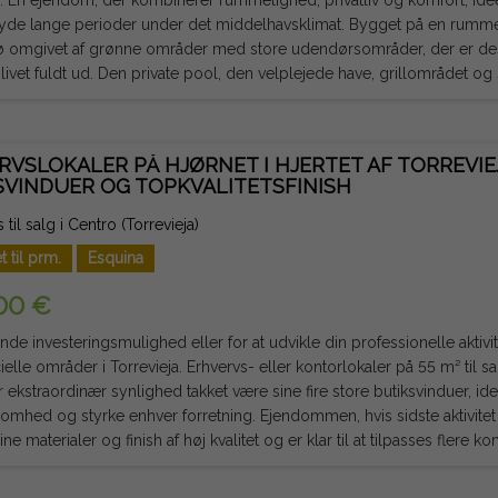
a. En ejendom, der kombinerer rummelighed, privatliv og komfort, i
ange perioder under det middelhavsklimat. Bygget på en rummelig grund tilbyder huset et
ljø omgivet af grønne områder med store udendørsområder, der er desi
ivet fuldt ud. Den private pool, den velplejede have, grillområdet o
ele med familie og venner året rundt. Indretningen har fire store soveværelser og tre
 badeværelser, som giver plads til store familier, gæster eller endda ti
. Dens funktionelle indretning og hyggelige stil garanterer komfort o
RVSLOKALER PÅ HJØRNET I HJERTET AF TORREVIE
n inkluderer også en lukket garage med plads til to køretøjer og ful
SVINDUER OG TOPKVALITETSFINISH
ng fra dag ét, hvilket giver stor merværdi og flere brugsmuligheder. Beliggende kun få minutter fra
 i Torrevieja, golfbaner, indkøbscentre, supermarkeder, skoler og alle 
til salg i Centro (Torrevieja)
la roen i et eksklusivt boligområde med bekvemmeligheden ved at hav
t til prm.
Esquina
eder efter et hjem med rigelig plads, maksimal privatliv og fremrage
er på Costa Blanca, er denne villa en mulighed, du ikke må gå glip af. Juridisk note: Gebyre
00 €
r ikke inkluderet. De oplysninger, der gives, er indikative og ikke juri
de investeringsmulighed eller for at udvikle din professionelle aktivit
vieja. Erhvervs- eller kontorlokaler på 55 m² til salg, beliggende på et hjørne,
 ekstraordinær synlighed takket være sine fire store butiksvinduer, ide
 enhver forretning. Ejendommen, hvis sidste aktivitet var en optikerbutik, skiller sig
e materialer og finish af høj kvalitet og er klar til at tilpasses flere 
en har badeværelse, aircondition, persienner og elektriske persienner,
r uovertruffen, på Clemente Gosálvez-gaden, i hjertet af Torrevieja,