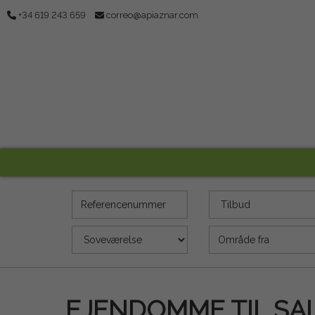
+34 619 243 659
correo@apiaznar.com
Referencenummer
Tilbud
Soveværelse
Areal (m2)
EJENDOMME TIL SA