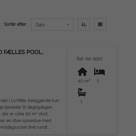
Sortér efter:
Dato
D FÆLLES POOL,
Ref: AA-3693
2
40 m
1
del i La Mata, beliggende kun
1
 tjenester til dagligdagen,
lse, en stue-spisestue med
rmiddagssolen året rundt.
n fælles pool, hvilket er en