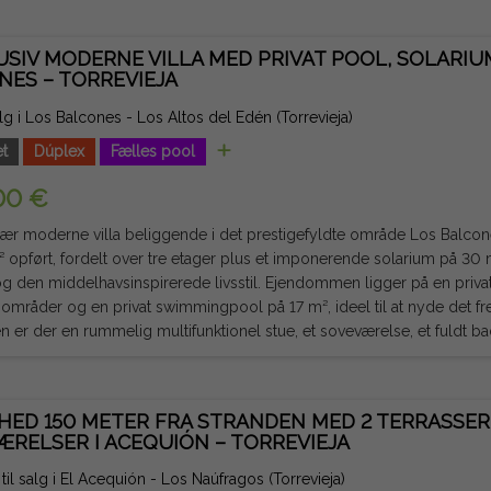
for at nyde det middelhavsklima både på ferie og året rundt. Takket være sin fremragende
ed ved havet og sit store potentiale for rentabilitet er denne ejen
USIV MODERNE VILLA MED PRIVAT POOL, SOLARIU
dsbolig og som investering til ferie- eller langtidsudlejning. Juridisk note: Gebyrer og skatter er
NES – TORREVIEJA
uderet. De oplysninger, der gives, er indikative og ikke juridisk bindend
salg i Los Balcones - Los Altos del Edén (Torrevieja)
t
Dúplex
Fælles pool
00 €
ær moderne villa beliggende i det prestigefyldte område Los Balcones
 opført, fordelt over tre etager plus et imponerende solarium på 30 m
elhavsinspirerede livsstil. Ejendommen ligger på en privat grund med rummelige
mråder og en privat swimmingpool på 17 m², ideel til at nyde det fre
n er der en rummelig multifunktionel stue, et soveværelse, et fuldt b
 med masser af opbevaringsplads. Stueetagen tilbyder et lyst dago
og moderne åbent køkken samt et soveværelse, et fuldt badeværelse og et g
o store soveværelser med indbyggede garderobeskabe, et elegant fu
GHED 150 METER FRA STRANDEN MED 2 TERRASSER
se og en balkon. Herfra kan du få adgang til det storslåede private solar
ÆRELSER I ACEQUIÓN – TORREVIEJA
e og nyde den uhindrede udsigt og saltlaguner. Beliggende i et af de mest eftertragtede
 Torrevieja, er det tæt på supermarkeder, restauranter, skoler, golfban
 til salg i El Acequión - Los Naúfragos (Torrevieja)