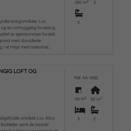
2
180 m
3
efyldte boligområder, Los
3
er og en omhyggelig fordeling,
t grund med storslåede
ng i et miljø med maksimal
sal ligger
adeværelse. Fra denne etage
NGIG LOFT OG
Ref: AA-3681
agunerne, ideelt til at skabe et
 sportsudstyr, golf eller
2
2
56 m
82 m
er, serviceydelser, golfbaner og
n og hovedadgangsvejene. En
 en privilegeret beliggenhed,
stigefyldte område Los Altos,
3
2
 faciliteter samt de bedste
e, og kan indeholde fejl.