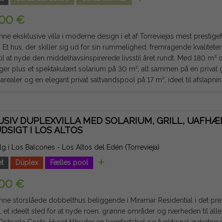
 er indikative og ikke juridisk bindende, og kan indeholde fejl.
000 €
ne eksklusive villa i moderne design i et af Torreviejas mest prestig
 Et hus, der skiller sig ud for sin rummelighed, fremragende kvalitet
 nyde den middelhavsinspirerede livsstil året rundt. Med 180 m² opført er ejendommen fordelt
ager plus et spektakulært solarium på 30 m², alt sammen på en priva
realer og en elegant privat saltvandspool på 17 m², ideel til afslapni
t med naturligt lys, et soveværelse, et fuldt badeværelse og et gæstetoilet. På første 
ådet med to store soveværelser med garderobeskabe og et elegant b
USIV DUPLEXVILLA MED SOLARIUM, GRILL, UAFHÆ
g til en terrasse og en balkon, perfekt til at nyde vejret året rundt. Husets juvel er dets
DSIGT I LOS ALTOS
de solarium på 30 m², et privilegeret rum med uhindret udsigt til saltl
, udendørs spisestue eller privat solarium. Underetagen har en stor garage med flere
salg i Los Balcones - Los Altos del Edén (Torrevieja)
r, et praktisk vaskerum og rigelig opbevaringsplads, perfekt til cykler,
t
Dúplex
Fælles pool
t eftertragtede urbaniseringer i Torrevieja, ligger
la kun få minutter fra supermarkeder, restauranter, indkøbscentre, skol
900 €
 strande på Costa Blanca, med fremragende forbindelser til bymidte
 ejendom, der kombinerer moderne design, rummelighed, privatliv og
ne storslåede dobbelthus beliggende i Miramar Residential i det pre
m permanent bolig og som en investering på højt niveau. Juridisk note: Gebyrer og skatter er
a, et ideelt sted for at nyde roen, grønne områder og nærheden til alle
uderet. De oplysninger, der gives, er indikative og ikke juridisk bindend
en komfortabel og funktionel indretning med 3 store soveværelser, en