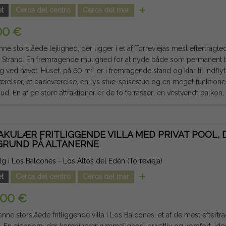
investering, som kombinerer design,
t
Cerca del centro
Cerca del mar
liv og en privilegeret beliggenhed. Juridisk note: Gebyrer og skatter er ikke inkluderet. De
er, der gives, er indikative og ikke juridisk bindende, og kan indeholde 
00 €
ne storslåede lejlighed, der ligger i et af Torreviejas mest eftertragt
 Strand. En fremragende mulighed for at nyde både som permanent b
 fremragende stand og klar til indflytning. Den har to store
relser, et badeværelse, en lys stue-spisestue og en meget funktionel 
dt balkon, perfekt til at nyde
agssolen, og en anden privat terrasse med direkte adgang fra sovevæ
dig mulighed for at gå til stranden og nyde alle de
e tjenester til dagligdagen, såsom supermarkeder, restauranter, sund
AKULÆR FRITLIGGENDE VILLA MED PRIVAT POOL,
ffentlig transport og fritidsområder. Hvis du leder efter et hjem tæt på havet, komfortabelt,
GRUND PÅ ALTANERNE
ed en privilegeret beliggenhed, opfylder denne lejlighed alle betingel
ragende investering på Costa Blanca. Juridisk note: Gebyrer og skatter er ikke inkluderet. De
salg i Los Balcones - Los Altos del Edén (Torrevieja)
er, der gives, er indikative og ikke juridisk bindende, og kan indeholde 
t
Cerca del centro
Cerca del mar
000 €
ne storslåede fritliggende villa i Los Balcones, et af de mest eftert