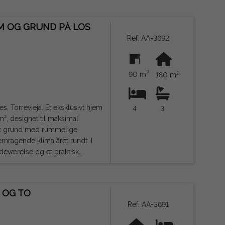
dom en fremragende mulighed
M OG GRUND PÅ LOS
Ref: AA-3692
e, og kan indeholde fejl.
2
2
90 m
180 m
, Torrevieja. Et eksklusivt hjem
4
3
², designet til maksimal
mragende klima året rundt. I
adeværelse og et praktisk
mråde på 59 m² med stue-
æstetoilet. Anden sal
ldt badeværelse og adgang til
 OG TO
ium, perfekt til at skabe et
Ref: AA-3691
er, indkøbscentre, strande og