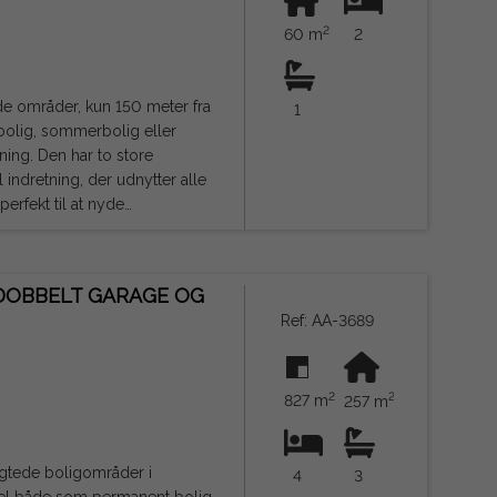
2
60 m
2
fejl.
ede områder, kun 150 meter fra
1
olig, sommerbolig eller
indretning, der udnytter alle
relset, ideel som et
hedscentre, hospitaler,
 DOBBELT GARAGE OG
Ref: AA-3689
serne for at blive dit næste
fejl.
2
2
827 m
257 m
ragtede boligområder i
4
3