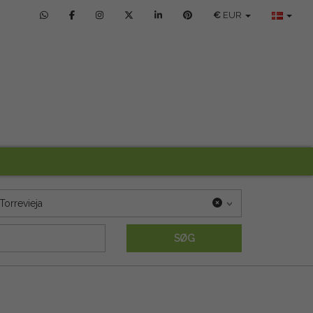
€
EUR
Torrevieja
SØG