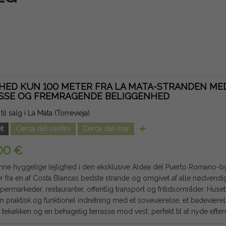
GHED KUN 100 METER FRA LA MATA-STRANDEN ME
SSE OG FREMRAGENDE BELIGGENHED
til salg i La Mata (Torrevieja)
t
Cerca del centro
Cerca del mar
00 €
ne hyggelige lejlighed i den eksklusive Aldea del Puerto Romano-by
 fra en af Costa Blancas bedste strande og omgivet af alle nødvendige
rkeder, restauranter, offentlig transport og fritidsområder. Huset, der er cirka 40 m² stort,
en praktisk og funktionel indretning med et soveværelse, et badevære
t tekøkken og en behagelig terrasse mod vest, perfekt til at nyde efte
e på anden sal uden elevator er det en del af et boligkompleks med e