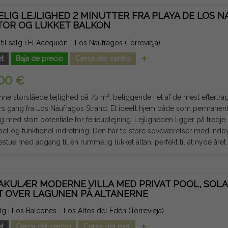
 af rådhuset, det kommunale teater, ærkepræsteparet for den Uplet
LIG LEJLIGHED 2 MINUTTER FRA PLAYA DE LOS 
a, Patricio Pérez Sundhedscenter og omgivet af banker, butikker, restaur
TOR OG LUKKET BALKON
. Et område med en stor fodgængerstrøm året rundt, perfekt til enhver
kademi eller kommerciel virksomhed. En unik mulighed for at erhverve lokaler med
 til salg i El Acequión - Los Naúfragos (Torrevieja)
e image, maksimal synlighed og en privilegeret beliggenhed i hjertet af Torrevie
t
Baja de precio
Cerca del centro
g skatter er ikke inkluderet. De oplysninger, der gives, er indikative o
fejl.
00 €
ne storslåede lejlighed på 75 m², beliggende i et af de mest eftertra
rs gang fra Los Náufragos Strand. Et ideelt hjem både som permanen
 potentiale for ferieudlejning. Lejligheden ligger på tredje sal med elevator og tilbyder en
el og funktionel indretning. Den har to store soveværelser med in
estue med adgang til en rummelig lukket altan, perfekt til at nyde år
 eller arbejdsplads, et fuldt udstyret selvstændigt køkken og et fuld
 til at nyde den middelhavsinspirerede livsstil. Den fremragende beliggenhed giver adgang til
AKULÆR MODERNE VILLA MED PRIVAT POOL, SOLA
til fods samt supermarkeder, restauranter, apoteker, offentlig transport
T OVER LAGUNEN PÅ ALTANERNE
l. Hvis du leder efter et rummeligt, velplaceret hjem, der er klar til at flytte ind
te en fremragende mulighed for at nyde Costa Blanca eller foretage en s
salg i Los Balcones - Los Altos del Edén (Torrevieja)
 i Torrevieja. Juridisk note: Gebyrer og skatter er ikke inkluderet. De oplysninger,
t
Cerca del centro
Cerca del mar