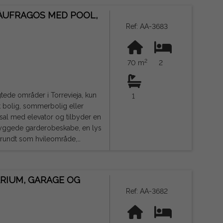
tede Undfangelse, SUMA Gestión
NÁUFRAGOS MED POOL,
anter, kantiner og alle slags
Ref: AA-3683
 type virksomhed, professionelt
ja. Juridisk note:
2
g ikke juridisk bindende, og kan
70 m
2
gtede områder i Torrevieja, kun
1
t bolig, sommerbolig eller
dbyggede garderobeskabe, en lys
et rundt som hvileområde,
t badeværelse med jacuzzi-
RIUM, GARAGE OG
 og alle slags serviceydelser,
Ref: AA-3682
ikker investering i et af de