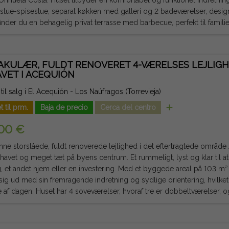
stue-spisestue, separat køkken med galleri og 2 badeværelser, design
inder du en behagelig privat terrasse med barbecue, perfekt til fami
itidsøjeblikke året rundt. En af dens store attraktioner er det store private solarium med
 udsigt over det fælles bassin, et ideelt sted til at slappe af, sole si
hængig loftlejlighed med eget badeværelse, perfekt
AKULÆR, FULDT RENOVERET 4-VÆRELSES LEJLIG
, kontor, fritidsområde eller privat rum. Ejendommen inkluderer også et opbevaringsrum,
AVET I ACEQUIÓN
kstra opbevaringsplads. Det er i fremragende stand, meget velholdt og med adskillige
ar til at flytte ind uden behov for renovering. Dens privilegerede beliggenhed giver nem
 til salg i El Acequión - Los Naúfragos (Torrevieja)
l supermarkeder, indkøbscentre, restauranter, skoler, sportsområder og
t til prm.
Baja de precio
Cerca del centro
r det til et fremragende valg både som permanent bolig, fritidsbolig eller inve
e, rummelighed og fremragende faciliteter, designet til at nyde den a
00 €
ote: Gebyrer og skatter er ikke inkluderet. De oplysninger, der gives, er
 og kan indeholde fejl.
ne storslåede, fuldt renoverede lejlighed i det eftertragtede område
 havet og meget tæt på byens centrum. Et rummeligt, lyst og klar til at 
hjem eller en investering. Med et byggede areal på 103 m² skiller denne rummelige
 sig ud med sin fremragende indretning og sydlige orientering, hvilket g
af tre er dobbeltværelser, og et værelse, der er ideelt som
else, kontor eller fjernarbejdsområde, og tilpasser sig perfekt til hel
deværelser, designet i en moderne og funktionel stil. Da rummet er helt udendørs, nyder de
 ventilation og lysstyrke, hvilket skaber en hyggelig og behagelig atmosfære. Dens