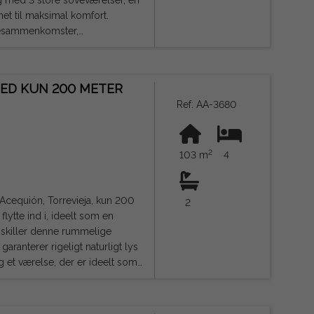
et til maksimal komfort.
liesammenkomster,
g eller nyde det fremragende
HED KUN 200 METER
Ref: AA-3680
 alle nødvendige faciliteter,
2
stering. En ejendom
103 m
4
utentiske middelhavslivsstil.
 indikative og ikke juridisk
 Acequión, Torrevieja, kun 200
2
flytte ind i, ideelt som en
aranterer rigeligt naturligt lys
e familiens behov. Derudover har
 privilegerede