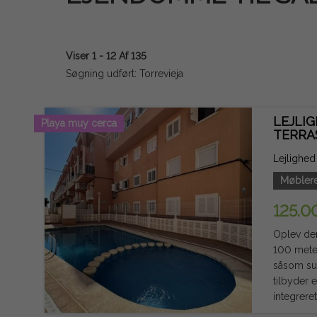
Viser 1 - 12 Af 135
Søgning udført: Torrevieja
LEJLI
Playa muy cerca
TERRA
Lejlighed 
Møblere
125.0
Oplev den
100 meter
såsom superma
tilbyder 
integrere
Beliggend