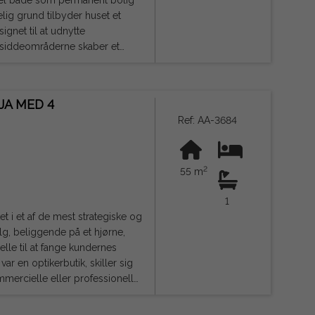
deel både som permanent bolig
gnet til at udnytte
g siddeområderne skaber et
l at indrette et kontor
g velvære i hvert rum.
JA MED 4
dt møblerede lejligheder, klar
Ref: AA-3684
nødvendige faciliteter, forener
e alt inden for rækkevidde.
2
nde udendørsområder i et af de
55 m
r og
disk bindende, og kan indeholde
1
et i et af de mest strategiske og
elle til at fange kundernes
kommercielle eller professionelle
 hvilket tilbyder komfort og