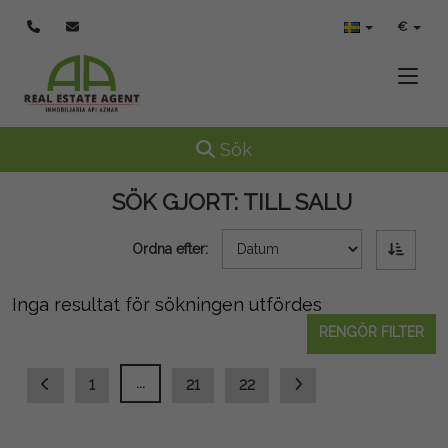
€
Toggle
Toggle navigation
Sök
SÖK GJORT:
TILL SALU
Ordna efter:
Inga resultat för sökningen utfördes
RENGÖR FILTER
...
1
21
22