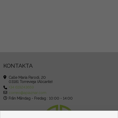
KONTAKTA
Calle María Parodi, 20
03181 Torrevieja (Alicante)
+34 619243659
correo@apiaznar.com
Från Måndag - Fredag : 10:00 - 14:00