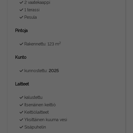
2 vaatekaappi
1 terassi
Pesula
Pintoja
2
Rakennettu: 123 m
Kunto
kunnostettu:
2025
Laitteet
kalustettu
Itsenäinen keittiö
Keittiölaitteet
Yksittäinen kuuma vesi
Sisäpuhelin