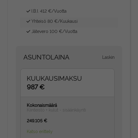
I.B.I. 412 €/Vuotta
Yhteisö 80 €/Kuukausi
Jätevero 100 €/Vuotta
ASUNTOLAINA
Laskin
KUUKAUSIMAKSU
987 €
Kokonaismäärä
Kiinteistö + kulut - sisäänkäynti
249.105 €
Katso erittely