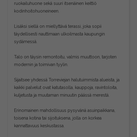
ruokailuhuone sekä suuri itsenäinen keittiö
kodinhoitohuoneineen.
Lisäksi siellä on miellyttävä terassi, joka sopii
täydellisesti nauttimaan ulkoilmasta kaupungin
sydämessä.
Talo on täysin remontoitu, valmis muuttoon, tarjoten
modernin ja toimivan tyylin.
Sijaitsee yhdessä Torreviejan halutuimmista alueista, ja
kaikki palvelut ovat katutasolla, kauppoja, ravintoloita,
kuljetusta ja muutaman minuutin päässä merestä.
Erinomainen mahdollisuus pysyvänä asuinpaikkana,
toisena kotina tai sijoituksena, jolla on korkea
kannattavuus keskustassa.