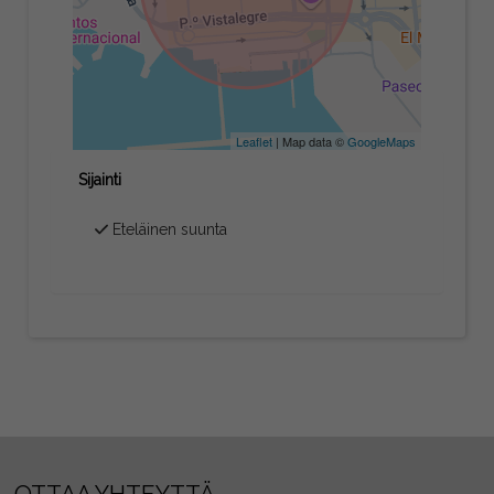
Leaflet
| Map data ©
GoogleMaps
Sijainti
Eteläinen suunta
OTTAA YHTEYTTÄ