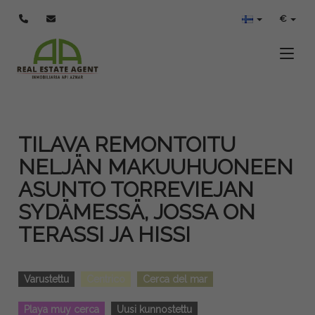
€
Toggle
TILAVA REMONTOITU
NELJÄN MAKUUHUONEEN
ASUNTO TORREVIEJAN
SYDÄMESSÄ, JOSSA ON
TERASSI JA HISSI
Varustettu
Centrico
Cerca del mar
Playa muy cerca
Uusi kunnostettu