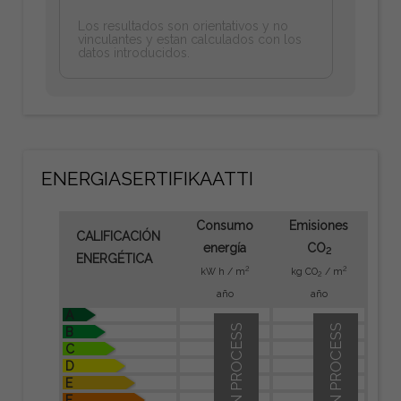
Los resultados son orientativos y no
vinculantes y estan calculados con los
datos introducidos.
ENERGIASERTIFIKAATTI
Consumo
Emisiones
CALIFICACIÓN
energía
CO
2
ENERGÉTICA
2
2
kW h / m
kg CO
/ m
2
año
año
A
IN PROCESS
IN PROCESS
B
C
D
E
F