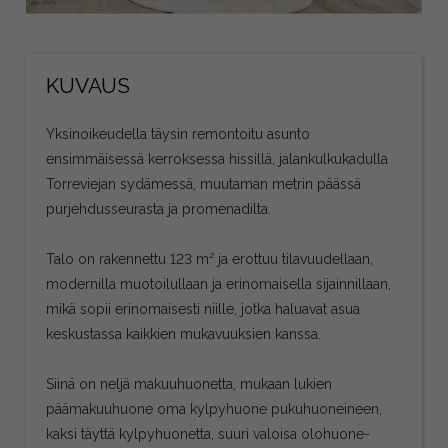
KUVAUS
Yksinoikeudella täysin remontoitu asunto
ensimmäisessä kerroksessa hissillä, jalankulkukadulla
Torreviejan sydämessä, muutaman metrin päässä
purjehdusseurasta ja promenadilta.
Talo on rakennettu 123 m² ja erottuu tilavuudellaan,
modernilla muotoilullaan ja erinomaisella sijainnillaan,
mikä sopii erinomaisesti niille, jotka haluavat asua
keskustassa kaikkien mukavuuksien kanssa.
Siinä on neljä makuuhuonetta, mukaan lukien
päämakuuhuone oma kylpyhuone pukuhuoneineen,
kaksi täyttä kylpyhuonetta, suuri valoisa olohuone-