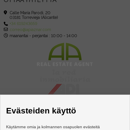
Calle María Parodi, 20
03181 Torrevieja (Alicante)
+34 619243659
correo@apiaznar.com
maanantai - perjantai : 10:00 - 14:00
Evästeiden käyttö
Käytämme omia ja kolmannen osapuolen evästeitä