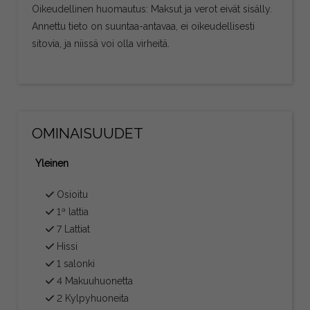
Oikeudellinen huomautus: Maksut ja verot eivät sisälly.
Annettu tieto on suuntaa-antavaa, ei oikeudellisesti
sitovia, ja niissä voi olla virheitä.
OMINAISUUDET
Yleinen
Osioitu
1ª lattia
7 Lattiat
Hissi
1 salonki
4 Makuuhuonetta
2 Kylpyhuoneita