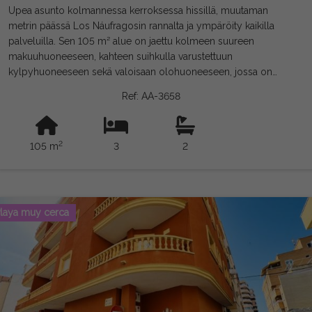
Upea asunto kolmannessa kerroksessa hissillä, muutaman
metrin päässä Los Náufragosin rannalta ja ympäröity kaikilla
palveluilla. Sen 105 m² alue on jaettu kolmeen suureen
makuuhuoneeseen, kahteen suihkulla varustettuun
kylpyhuoneeseen sekä valoisaan olohuoneeseen, jossa on
integroitu suunnittelijakeittiö, täysin varusteltu kodinkoneilla.
Ref: AA-3658
Kiinteistössä on ilmastointi olohuoneessa ja kattotuulettimet
makuuhuoneissa. Sen suuri terassi, josta avautuu miellyttävä
merinäkymä. Se myydään täysin remontoituna, uutena,
2
105 m
3
2
kalustettuna ja varusteltuna, valmiina muuttoon, kuten
valokuvissa näkyy. Oikeudellinen huomautus: Maksut ja verot
eivät sisälly. Annettu tieto on suuntaa-antavaa, ei oikeudellisesti
sitovia, ja niissä voi olla virheitä.
laya muy cerca