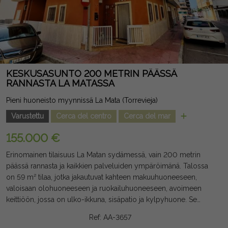
KESKUSASUNTO 200 METRIN PÄÄSSÄ
RANNASTA LA MATASSA
Pieni huoneisto myynnissä La Mata (Torrevieja)
Varustettu
Cerca del centro
Cerca del mar
155.000 €
Erinomainen tilaisuus La Matan sydämessä, vain 200 metrin
päässä rannasta ja kaikkien palveluiden ympäröimänä. Talossa
on 59 m² tilaa, jotka jakautuvat kahteen makuuhuoneeseen,
valoisaan olohuoneeseen ja ruokailuhuoneeseen, avoimeen
keittiöön, jossa on ulko-ikkuna, sisäpatio ja kylpyhuone. Se
myydään täysin kalustettuna ja heti ensimmäisestä päivästä
Ref: AA-3657
lähtien nautittavaksi. Sen luoteissuuntaus tarjoaa mukavuutta ja