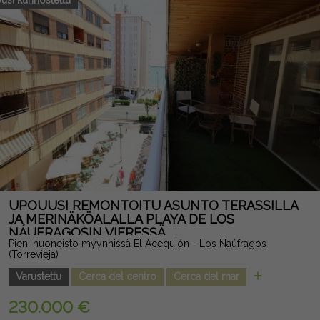
usi kunnostettu
UPOUUSI REMONTOITU ASUNTO TERASSILLA
JA MERINÄKÖALALLA PLAYA DE LOS
NÁUFRAGOSIN VIERESSÄ
Pieni huoneisto myynnissä El Acequión - Los Naúfragos
(Torrevieja)
Varustettu
Cerca del centro
Cerca del mar
230.000 €