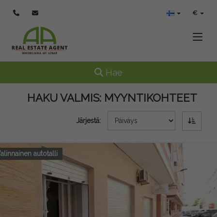
€
Toggle
Toggle navigation
Hae
HAKU VALMIS:
MYYNTIKOHTEET
Järjestä:
alinnainen autotalli