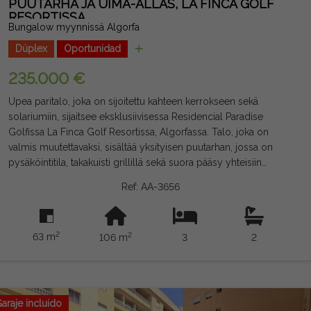
PUUTARHA JA UIMA-ALLAS, LA FINCA GOLF
RESORTISSA
Bungalow myynnissä Algorfa
Dúplex
Oportunidad
235.000 €
Upea paritalo, joka on sijoitettu kahteen kerrokseen sekä
solariumiin, sijaitsee eksklusiivisessa Residencial Paradise
Golfissa La Finca Golf Resortissa, Algorfassa. Talo, joka on
valmis muutettavaksi, sisältää yksityisen puutarhan, jossa on
pysäköintitila, takakuisti grillillä sekä suora pääsy yhteisiin
tiloihin, joissa on uima-allas ja puutarhat. Pääkerroksessa on
Ref: AA-3656
tilava olohuone ja ruokailuhuone takalla, täysin varusteltu keittiö,
josta on pääsy galleriaan, makuuhuone, jossa on
sisäänrakennettu vaatekaappi ja kylpyhuone. Ensimmäisessä
2
2
63 m
106 m
3
2
kerroksessa on kaksi makuuhuonetta, joissa on varustetut
vaatekaapit, toinen kylpyhuone ja miellyttävä terassi, jolle
pääsee päämakuuhuoneesta. Yläkerrassa on upea 21,14 m²:n
aurinkopaneeli, josta on esteettömät näkymät. 106 m²:n
rakennettu ja esiasennettu ilmastointi sijaitsee vain 15 minuutin
araje incluido