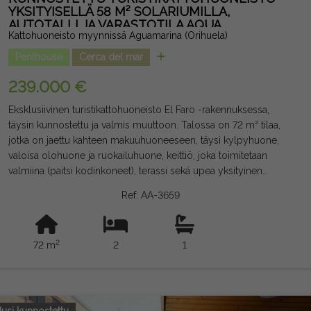
YKSITYISELLÄ 58 M² SOLARIUMILLA,
AUTOTALLI JA VARASTOTILA AQUA
Kattohuoneisto myynnissä Aguamarina (Orihuela)
MARINASSA
Penthouse
Cerca del mar
239.000 €
Eksklusiivinen turistikattohuoneisto El Faro -rakennuksessa,
täysin kunnostettu ja valmis muuttoon. Talossa on 72 m² tilaa,
jotka on jaettu kahteen makuuhuoneeseen, täysi kylpyhuone,
valoisa olohuone ja ruokailuhuone, keittiö, joka toimitetaan
valmiina (paitsi kodinkoneet), terassi sekä upea yksityinen
solario, jonka pinta-ala on suora pääsy terassilta, ihanteellinen
Ref: AA-3659
rentoutumisalueen luomiseen tai porealtaan asentamiseen.
Rakennuksessa on autotallitila ja varastotila, mikä tekee siitä
upean mahdollisuuden sekä lomakohteena että korkean tuoton
2
72 m
2
1
sijoituksena. Oikeudellinen huomautus: Maksut ja verot eivät
sisälly. Annettu tieto on suuntaa-antavaa, ei oikeudellisesti
sitovia, ja niissä voi olla virheitä.