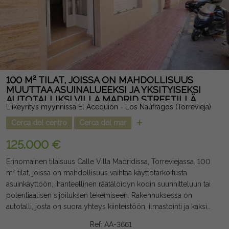
100 M² TILAT, JOISSA ON MAHDOLLISUUS
MUUTTAA ASUINALUEEKSI JA YKSITYISEKSI
AUTOTALLIKSI VILLA MADRID STREETILLÄ
Liikeyritys myynnissä El Acequión - Los Naúfragos (Torrevieja)
Cerca del centro
Cerca del mar
125.000 €
Erinomainen tilaisuus Calle Villa Madridissa, Torreviejassa. 100
m² tilat, joissa on mahdollisuus vaihtaa käyttötarkoitusta
asuinkäyttöön, ihanteellinen räätälöidyn kodin suunnitteluun tai
potentiaalisen sijoituksen tekemiseen. Rakennuksessa on
autotalli, josta on suora yhteys kiinteistöön, ilmastointi ja kaksi
kylpyhuonetta. Sen etuoikeutettu sijainti, vain muutaman
Ref: AA-3661
minuutin päässä rannalta ja kaikkien palveluiden ympäröimänä,