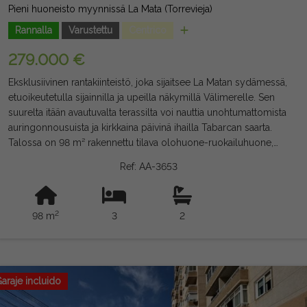
Pieni huoneisto myynnissä La Mata (Torrevieja)
Rannalla
Varustettu
Centrico
279.000 €
Eksklusiivinen rantakiinteistö, joka sijaitsee La Matan sydämessä,
etuoikeutetulla sijainnilla ja upeilla näkymillä Välimerelle. Sen
suurelta itään avautuvalta terassilta voi nauttia unohtumattomista
auringonnousuista ja kirkkaina päivinä ihailla Tabarcan saarta.
Talossa on 98 m² rakennettu tilava olohuone-ruokailuhuone,
josta on suora pääsy terassille, 3 makuuhuonetta, 2
Ref: AA-3653
kylpyhuonetta ja suuri itsenäinen keittiö parvekkeilla. Vaikka se
on alkuperäinen, se on täydellisesti säilynyt ja valmis
nautittavaksi, tarjoten myös suuren potentiaalin päivittämiseen ja
2
98 m
3
2
uudelleenarviointiin. Hintaan sisältyy autotallitila vain 50 metrin
päässä talosta, mikä on poikkeuksellinen lisäarvo näin
eksklusiivisessa paikassa. Ainutlaatuinen tilaisuus hankkia koti
meren rannalta, ihanteellinen tavallinen asuinpaikka, toinen koti
tai sijoitus yhdellä La Matan halutuimmista alueista.
araje incluido
Eksklusiivinen rantakiinteistö, joka sijaitsee La Matan sydämessä,