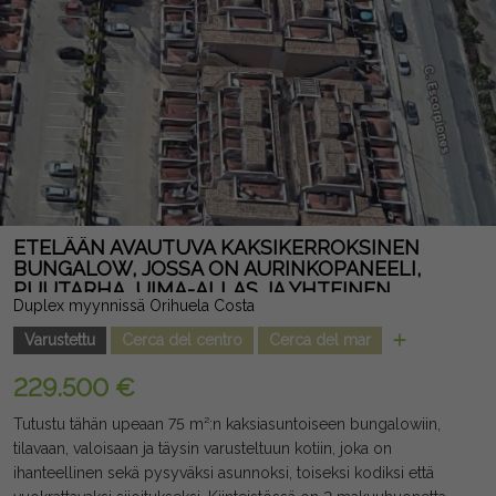
ETELÄÄN AVAUTUVA KAKSIKERROKSINEN
BUNGALOW, JOSSA ON AURINKOPANEELI,
PUUTARHA, UIMA-ALLAS JA YHTEINEN
Duplex myynnissä Orihuela Costa
PYSÄKÖINTITILA
Varustettu
Cerca del centro
Cerca del mar
229.500 €
Tutustu tähän upeaan 75 m²:n kaksiasuntoiseen bungalowiin,
tilavaan, valoisaan ja täysin varusteltuun kotiin, joka on
ihanteellinen sekä pysyväksi asunnoksi, toiseksi kodiksi että