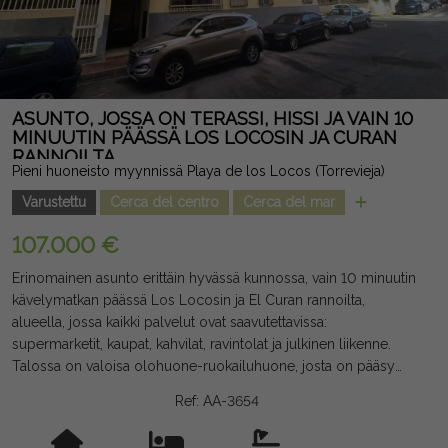
ASUNTO, JOSSA ON TERASSI, HISSI JA VAIN 10
MINUUTIN PÄÄSSÄ LOS LOCOSIN JA CURAN
RANNOILTA
Pieni huoneisto myynnissä Playa de los Locos (Torrevieja)
Varustettu
Cerca del centro
Cerca del mar
107.000 €
Erinomainen asunto erittäin hyvässä kunnossa, vain 10 minuutin
kävelymatkan päässä Los Locosin ja El Curan rannoilta,
alueella, jossa kaikki palvelut ovat saavutettavissa:
supermarketit, kaupat, kahvilat, ravintolat ja julkinen liikenne.
Talossa on valoisa olohuone-ruokailuhuone, josta on pääsy
terassille, täysin varusteltu ranskalainen keittiö, suuri kahden
Ref: AA-3654
hengen makuuhuone sisäänrakennetulla vaatekaappilla sekä
kylpyhuone, jossa on kylpyamme. Se myydään täysin