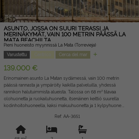
ASUNTO, JOSSA ON SUURI TERASSI JA
MERINÄKYMÄT, VAIN 100 METRIN PÄÄSSÄ LA
MATA BEACHILTA
Pieni huoneisto myynnissä La Mata (Torrevieja)
Varustettu
Centrico
Cerca del mar
139.000 €
Erinomainen asunto La Matan sydämessä, vain 100 metrin
päässä rannasta ja ympäröity kaikilla palveluilla, yhdessä
rannikon halutuimmista alueista. Talossa on 68 m² tilavaa
olohuonetta ja ruokailuhuonetta, itsenäinen keittiö suurella
kodinhoitohuoneella, kaksi makuuhuonetta ja 1 kylpyhuone.
Sen suuri kaakkoon avautuva terassi tarjoaa miellyttävät näkymät
Ref: AA-3651
merelle ja upeaa valoa suurimman osan päivästä.
Rakennuksessa sijaitsee neljännessä kerroksessa ilman hissiä, ja
siellä on myös varastotila sekä yhteiset suihkut, mikä on
2
68 m
2
1