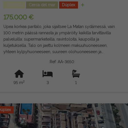
Centrico
Cerca del mar
Dúplex
175.000 €
Upea korkea paritalo, joka sijaitsee La Matan sydämessä, vain
100 metrin päässä rannasta ja ympäröity kaikilla tarvittavilla
palveluilla: supermarketeilla, ravintoloita, kaupoilla ja
kuljetuksella. Talo on jaettu kolmeen makuuhuoneeseen,
yhteen kylpyhuoneeseen, suureen olohuoneeseen ja
ruokailuhuoneeseen, avoimeen keittiöön, terassiin miellyttävillä
Ref: AA-3650
merinäkymillä sekä upeaan yksityiseen solarioon, josta voi
myös nauttia näkymistä Välimerelle. Erinomaisen sijaintinsa
ansiosta se on ihanteellinen koti asua ympäri vuoden sekä
2
95 m
3
1
lomien nauttimiseen tai sijoituksiin, joilla on suuri vuokra-arvo.
Pohjoiseen päin. Sijaitsee toisessa kerroksessa ilman hissiä.
Oikeudellinen huomautus: Maksut ja verot eivät sisälly. Annettu
tieto on suuntaa-antavaa, ei oikeudellisesti sitovia, ja niissä voi
olla virheitä.
úplex