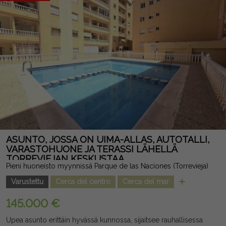
päässä Guardamar del Seguran rannoilta ja 35 minuutin päässä
Alicanten lentokentältä, ympäröitynä arvostetun
golfkompleksin, kylpylän ja hotellin palveluilla. Oikeudellinen
huomautus: Maksut ja verot eivät sisälly. Annettu tieto on
suuntaa-antavaa, ei oikeudellisesti sitovia, ja niissä voi olla
virheitä.
ASUNTO, JOSSA ON UIMA-ALLAS, AUTOTALLI,
VARASTOHUONE JA TERASSI LÄHELLÄ
TORREVIEJAN KESKUSTAA
Pieni huoneisto myynnissä Parque de las Naciones (Torrevieja)
Varustettu
Cerca del centro
Cerca del mar
145.000 €
Upea asunto erittäin hyvässä kunnossa, sijaitsee rauhallisessa