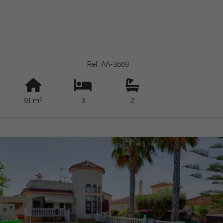
Ref: AA-3669
2
91 m
3
2