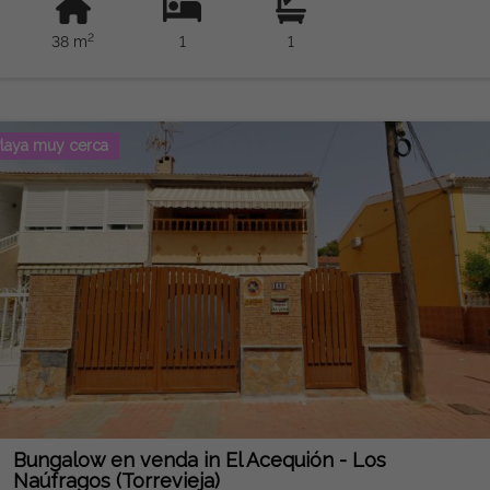
2
38 m
1
1
laya muy cerca
Bungalow en venda in El Acequión - Los
Naúfragos (Torrevieja)