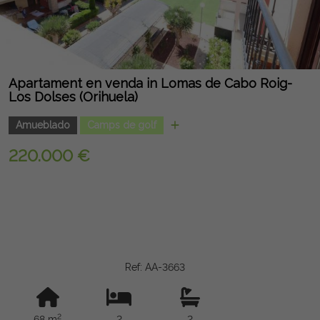
Apartament en venda in Lomas de Cabo Roig-
Los Dolses (Orihuela)
Amueblado
Camps de golf
220.000 €
Ref: AA-3663
2
68 m
2
2