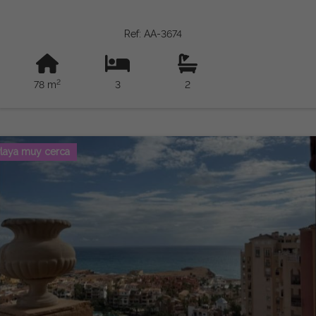
Ref: AA-3674
2
78 m
3
2
laya muy cerca