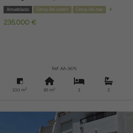
Amueblado
Cerca del centro
Cerca del mar
235.000 €
Ref: AA-3675
2
2
100 m
85 m
3
2