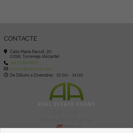
CONTACTE
Calle María Parodi, 20
03181 Torrevieja (Alicante)
+34 619243659
correo@apiaznar.com
De Dilluns a Divendres : 10:00 - 14:00