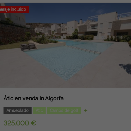
araje incluido
Átic en venda in Algorfa
Amueblado
Àtic
Camps de golf
325.000 €