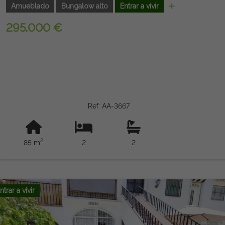
Amueblado
Bungalow alto
Entrar a vivir
295.000 €
Ref: AA-3667
2
85 m
2
2
ntrar a vivir