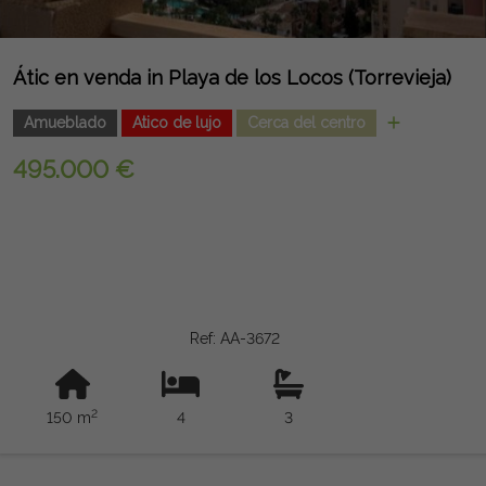
Átic en venda in Playa de los Locos (Torrevieja)
Amueblado
Atico de lujo
Cerca del centro
495.000 €
Ref: AA-3672
2
150 m
4
3