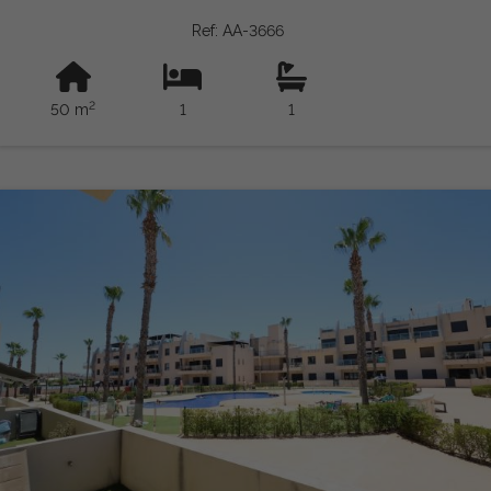
Ref: AA-3666
2
50 m
1
1