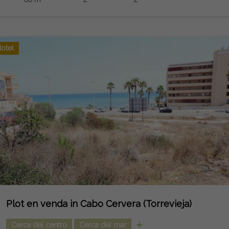
otel
Plot en venda in Cabo Cervera (Torrevieja)
Cerca del centro
Cerca del mar