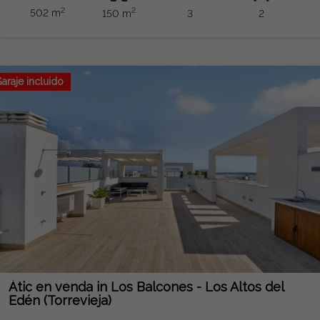
2
2
502 m
150 m
3
2
araje incluido
Átic en venda in Los Balcones - Los Altos del
Edén (Torrevieja)